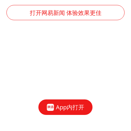
包文婧：二胎很难一碗水端平
香港宏福苑火灾或由烟头引起
打开网易新闻 体验效果更佳
女主硬加吻戏短剧已下架
浙江台州《告全体市民书》
《给阿嬷的情书》售后来了
人民的健康、体质、幸福一脉相承
App内打开