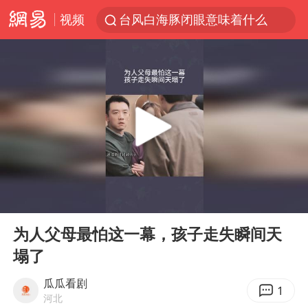
视频
台风白海豚闭眼意味着什么
峰哥实名举报汪海林偷税漏税
浙江温州发布台风橙色预警信号
男童模仿奥特曼从高处跳下致骨折
富婆带资进组给自己硬加60多场吻戏
金饰克价一夜涨回1300元
名创优品一次性内裤 颜面尽失
00:00
00:25
白海豚将正面袭击贯穿浙江
Play
Ent
full
视频丨中国东方电气集团原党组副书记、董事宋致远被查
为人父母最怕这一幕，孩子走失瞬间天
塌了
梁家辉：到内地拍戏不是北上是回归
牛津大学一纸声明甩不了锅
瓜瓜看剧
1
河北