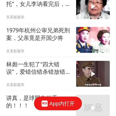
托”，女儿李讷看完后，全
部拒绝执行
关系新篇章
1979年杭州公审兄弟死刑
案，父亲竟是开国少将
关系新篇章
林彪一生犯了“四大错
误”，爱错信错杀错放错，
最后一点最致命
关系新篇章
讲真，是球网先动手
App内打开
的！！！