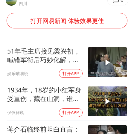
广岛核爆81周年央视播《奥本海默》
0
四川
四川宜宾市高县发生4.9级地震
打开网易新闻 体验效果更佳
公司“上四休三”但要降薪1000元
国民党推出AI发言人“郑小文”
A股收盘：三大指数均涨超1%
51年毛主席接见梁兴初，
“中国蔬菜之乡”最高温达41.8℃
喊错军衔后巧妙化解，
梁：主席反应就是快
如何把百年大党建设得更加坚强有力？
娱乐喵喵说
打开APP
1934年，18岁的小红军身
受重伤，藏在山洞，谁料
被民团头目发现
仅仅解说
打开APP
蒋介石临终前坦白直言：