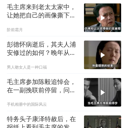
毛主席来到老太太家中，
让她把自己的画像撕下
来，随后留下一句话
阶前霜月
彭德怀病逝后，其夫人浦
安修过的如何？晚年从不
以彭总夫人自居
男人吻女人是一种口福
毛主席参加陈毅追悼会，
在一副挽联前停留，问
道：这个人来了吗？
手机相册中的国际风云
特务头子康泽特赦后，在
报纸上看到毛主席的发