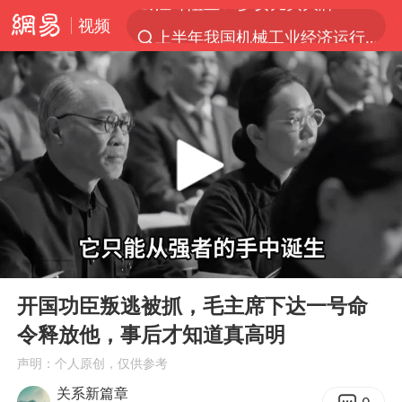
视频
上半年我国机械工业经济运行稳中有进
朱雨玲晋级WTT横滨冠军赛女单八强
女子开一天一夜空调后二氧化碳中毒
美国将对多晶硅衍生品加征15%关税
佛山通报笔试前13被淘汰后5名进体检
泰国校园枪击案死亡人数升至7人
陕西省委书记赶赴柞水县杏坪镇
00:00
06:45
女孩摆摊卖菌子时收到北大通知书
Play
Ent
full
年内第一高价股今日打新
开国功臣叛逃被抓，毛主席下达一号命
令释放他，事后才知道真高明
改名后的“青海拉面”店
声明：个人原创，仅供参考
粉笔教育发布“自曝式”公开信
关系新篇章