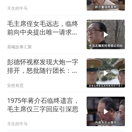
出了一个回应！
天生的牛马
毛主席侄女毛远志，临终
前向中央提出唯一请求，
后来还是同意了！
晨曦故事汇聚
彭德怀视察发现大炮一字
排开，怒批随行团长：你
应受军法处置
安然有思
1975年蒋介石临终遗言，
毛主席仅三字回应引深思
天生的牛马