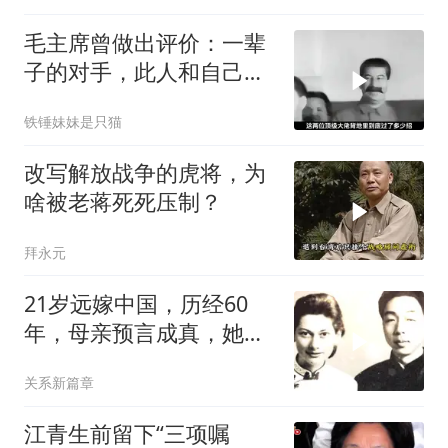
毛主席曾做出评价：一辈
子的对手，此人和自己较
量能算上是平手
铁锤妹妹是只猫
改写解放战争的虎将，为
啥被老蒋死死压制？
拜永元
21岁远嫁中国，历经60
年，母亲预言成真，她坦
言：从不后悔
关系新篇章
江青生前留下“三项嘱