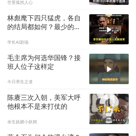
空景孤扰人心
林彪麾下四只猛虎，各自
的结局都如何？最少的都
判16年！
学长AI剧场
毛主席为何选华国锋？接
班人位子这样定
今日养生之道
陈赓三次入朝，美军大呼
他根本不是来打仗的
余生妩媚小妖精