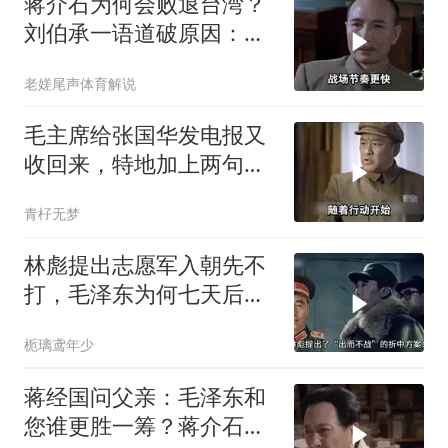
蒋介石为何会败退台湾？
刘伯承一语道破原因：在
国军中有三怕
老嫅尾声体育解说
毛主席给张国华发电报又
收回来，特地加上两句
话，奠定对印胜局！
青杍无梦
林彪提出志愿军入朝先不
打，毛泽东为何七天后改
为先打？
栀璃鸢年少
蒋经国问父亲：毛泽东和
您谁更胜一筹？蒋介石给