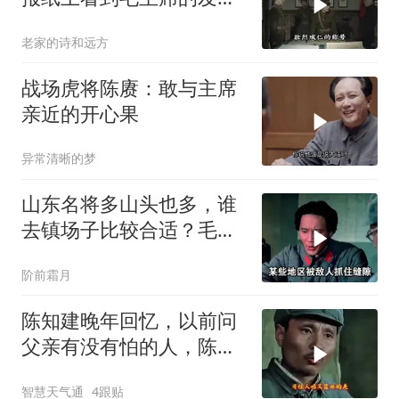
言，激动得不省人事
老家的诗和远方
战场虎将陈赓：敢与主席
亲近的开心果
异常清晰的梦
山东名将多山头也多，谁
去镇场子比较合适？毛主
席与朱德心照不宣
阶前霜月
陈知建晚年回忆，以前问
父亲有没有怕的人，陈赓
一口气报出三个
智慧天气通
4跟贴