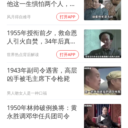
他这一生惧怕两个人，却
只敬佩一个人！
风月得自难寻
打开APP
1955年授衔前夕，救命恩
人引火自焚，34年后真相
大白
世界热点背后解读
打开APP
1943年副司令遇害，高层
凶手被毛主席下令枪毙
男人吻女人是一种口福
1950年林帅破例换将：黄
永胜调邓华任兵团司令