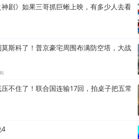
之神剧》如果三哥抓巨蜥上映，有多少人去看
到莫斯科了！普京豪宅周围布满防空塔，大战
跟贴
底压不住了！联合国连输17回，拍桌子把五常
4