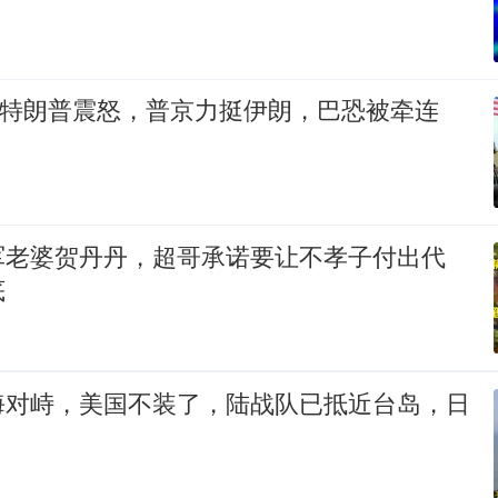
伤惹特朗普震怒，普京力挺伊朗，巴恐被牵连
军老婆贺丹丹，超哥承诺要让不孝子付出代
底
海对峙，美国不装了，陆战队已抵近台岛，日