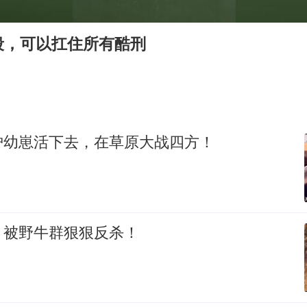
台风白海豚最新路径研判来了
OpenAI为免费用户升级GPT-5.6 Luna
段，可以扛住所有酷刑
我国编制完成新版全月地质图
现代版摸金校尉落网查获400多枚古币
毛宁转发梯田音乐会视频海外网友赞叹
男子结婚8年发现3个女儿均非亲生
护幼崽活下去，在草原大战四方！
深圳地面沉降致车辆损坏系谣言
奋进开新局 实干挑大梁
，被野牛群狠狠反杀！