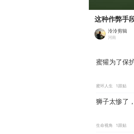
00:00
Play
这种作弊手
泠泠剪辑
河南
蜜獾为了保
蜜环人生
1跟贴
狮子太惨了
生命视角
1跟贴