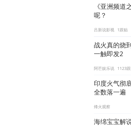
《亚洲频道
呢？
吕新说影视
1跟贴
战火真的烧
一触即发2
阿芒娱乐说
1123
印度火气彻
全数落一遍
烽火观察
海绵宝宝解说