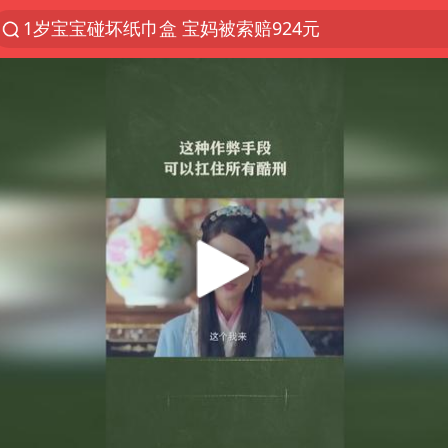
1岁宝宝碰坏纸巾盒 宝妈被索赔924元
以“新”破局 首发经济点亮城市消费活力
Meta被判支付5.67亿美元
U17国足三战全胜
47岁妈妈突然产女 26岁女儿：很震惊
台风白海豚逼近 暴雨大暴雨来袭
阿根廷足协发文力挺因凡蒂诺
21楼高空抛物嫌疑人被拘留
A股开盘：民爆、CPO等概念走强
日本广岛民众举行游行反对政府行径
日韩股市高开跳水 SK海力士下挫转跌