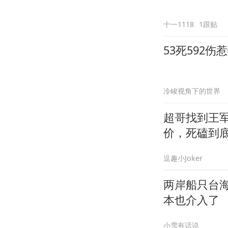
十一1118
1跟贴
53死592
冷峻视角下的世界
超哥找到王
价，死磕到
逗趣小Joker
两岸船只台
本也介入了
小雪有话说