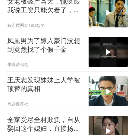
女老板破产当天，愧疚跟
我说工资只能欠着了，我
拨通父亲电话：爸，能赞
有态度网友19Dsym
助点追妻经费吗
凤凰男为了嫁入豪门没想
到竟然找了个假千金
朱熹爱追剧
王庆志发现妹妹上大学被
顶替的真相
热剧推荐社
全家受尽全村欺负，自从
娶回这个媳妇，直接扬眉