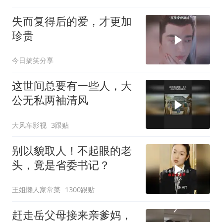
失而复得后的爱，才更加
珍贵
今日搞笑分享
这世间总要有一些人，大
公无私两袖清风
大风车影视
3跟贴
别以貌取人！不起眼的老
头，竟是省委书记？
王姐懒人家常菜
1300跟贴
赶走岳父母接来亲爹妈，