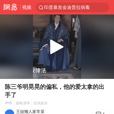
视频
印度暴发金迪普拉病毒
41岁女子为鼓励女儿考上985研究生
郑国霖回应去景区上班被保安拦下
24小时不关空调 电费反而更低？
陕西柞水突发泥石流致1死2失联
“梅姨”已是老年人 死刑或适用受限
“事业单位招聘不是人情买卖”
00:00
00:35
杭州一小区17楼玻璃幕墙爆裂
Play
Ent
full
南大数院院长疑辞职信里写不想干了
陈三爷明晃晃的偏私，他的爱太拿的出
手了
美国退回1000亿美元关税
声明：虚构演绎，仅供娱乐
李亚鹏向地铁吐血女孩捐99999元
王姐懒人家常菜