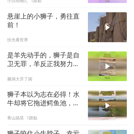
小贝动物汇
1跟贴
悬崖上的小狮子，勇往直
前！
扶光看世界
是羊先动手的，狮子是自
卫无罪，羊反正我努力过
了！
脑洞大开了闹
狮子本以为志在必得！水
牛却将它拖进鳄鱼池，下
幕狮子太惨了
青山搞笑
1跟贴
狮子咬住小牛脖子，幸亏