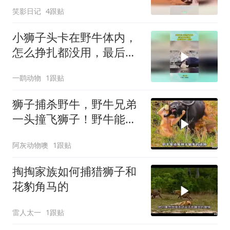
笑影日记
4跟贴
小狮子头卡在野牛体内，
怎么挣扎都没用，最后结
局令人惋惜！
一鹞动物
1跟贴
狮子捕杀野牛，野牛兄弟
一头撞飞狮子！野牛能活
下来吗！
阿灰动物噢
1跟贴
掏掏家族如何捕猎狮子和
花豹角马的
雷人太一
1跟贴