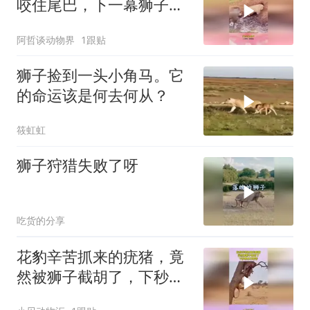
咬住尾巴，下一幕狮子后
悔也晚了
阿哲谈动物界
1跟贴
狮子捡到一头小角马。它
的命运该是何去何从？
筱虹虹
狮子狩猎失败了呀
吃货的分享
花豹辛苦抓来的疣猪，竟
然被狮子截胡了，下秒根
本不敢看