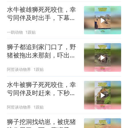
水牛被雄狮死死咬住，幸
亏同伴及时出手，下幕雄
狮跑也晚了
一鹞动物
1跟贴
狮子都追到家门口了，野
猪被拖出来那刻，吓出一
身冷汗！
阿哲谈动物界
1跟贴
水牛被狮子死死咬住，幸
亏同伴及时赶来，下秒雄
狮直接被顶下河
阿哲谈动物界
1跟贴
狮子挖洞找幼崽，被疣猪