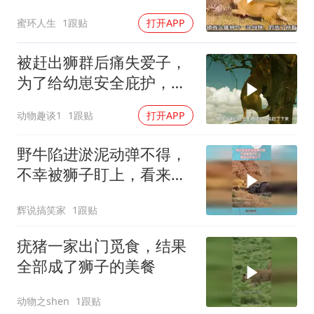
蜜环人生
1跟贴
打开APP
被赶出狮群后痛失爱子，
为了给幼崽安全庇护，狮
子妈妈卑微求和却遭驱
动物趣谈1
1跟贴
打开APP
赶，看母狮卡丽如何用狩
猎夺回体面
野牛陷进淤泥动弹不得，
不幸被狮子盯上，看来凶
多吉少了
辉说搞笑家
1跟贴
疣猪一家出门觅食，结果
全部成了狮子的美餐
动物之shen
1跟贴