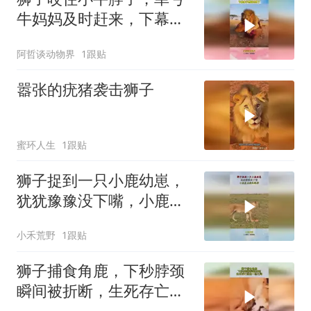
牛妈妈及时赶来，下幕狮
子想跑也晚了
阿哲谈动物界
1跟贴
嚣张的疣猪袭击狮子
蜜环人生
1跟贴
狮子捉到一只小鹿幼崽，
犹犹豫豫没下嘴，小鹿差
点趁机跑掉！
小禾荒野
1跟贴
狮子捕食角鹿，下秒脖颈
瞬间被折断，生死存亡就
在一念之间