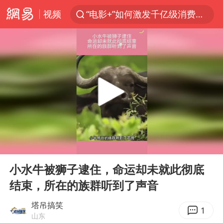
视频
“电影+”如何激发千亿级消费新活力？
全球首个长时储能一体化产业园量产
台风白海豚已进入24小时警戒线
中国女篮70-67险胜尼日利亚女篮
四川宜宾高县4.9级地震致1死
名创优品回应女子吐槽内裤质量差
上海：台风白海豚或将带来龙卷风
00:00
00:12
出口禁令驱动有色板块大涨
Play
Ent
full
胜宏科技：股票交易异常波动
小水牛被狮子逮住，命运却未就此彻底
结束，所在的族群听到了声音
秋天的第一杯奶茶到底有多火
U17国足点球大战淘汰河床晋级决赛
塔吊搞笑
1
山东