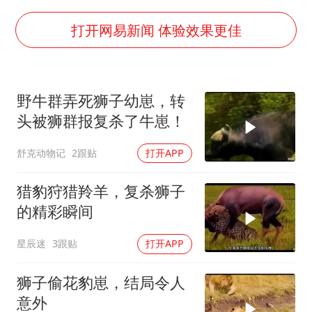
美股存储板块集体大跌
国乒男单横滨冠军赛全军覆没
打开网易新闻 体验效果更佳
38岁演员求职万岁山NPC成功
国防部：中国军队坚决反制任何闹海挑衅图谋
野牛群弄死狮子幼崽，转
日本试射“战斧”导弹，国防部回应
头被狮群报复杀了牛崽！
胡彦斌韩磊 谁帮谁
舒克动物记
2跟贴
打开APP
夯实基础开新局
猎豹狩猎羚羊，复杀狮子
的精彩瞬间
星辰迷
3跟贴
打开APP
狮子偷花豹崽，结局令人
意外