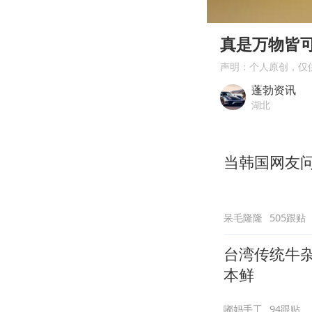
00:00
Play
真是万物皆
声明：个人原创，仅
蓬勃资讯
湖北
当韩国网友问
呆毛隆隆
505跟贴
台湾传统牛
本鲜
嘟妈手工
94跟贴