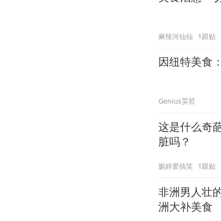
麻辣河仙仙
1跟贴
因纽特美食
Genius昊哲
这是什么奇
脏吗？
旎婷爱搞笑
1跟贴
非洲男人壮
洲大补美食