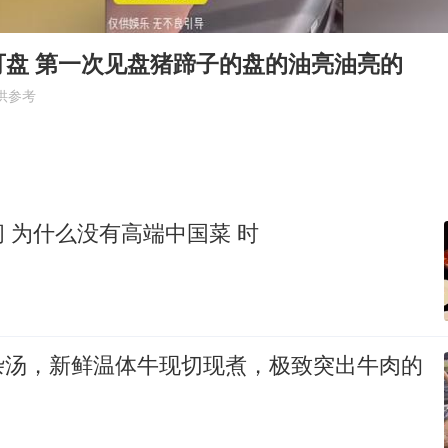
国防部：坚决反制任何闹海挑衅图谋
日本试射“战斧”导弹，国防部回应
可盘 第一次见盘猪蹄子的盘的油亮油亮的
胡彦斌韩磊 谁帮谁
供参考
胡彦斌获《歌手2026》歌王
38岁演员求职万岁山NPC成功
夯实基础开新局
 为什么没有高端中国菜 时
杂汤，新鲜温体牛现切现煮，极致突出牛肉的