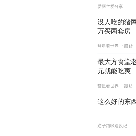
爱丽丝爱分享
没人吃的猪网
万买两套房
彗星看世界
1跟贴
最大方食堂老
元就能吃爽
彗星看世界
1跟贴
这么好的东
逆子猫咪造反记