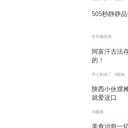
505秒静静
青年鲍里斯
阿富汗古法
的！
开心制造厂
4跟贴
陕西小伙摆摊
就爱这口
乌贼酱
美食治愈一