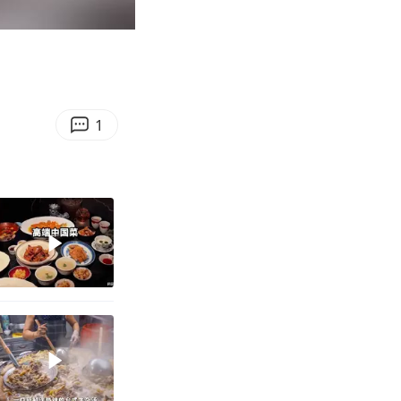
00:08
Enter
fullscreen
1