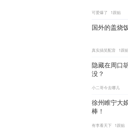
可爱爆了
1跟贴
国外的盖烧
真实搞笑配音
1跟
隐藏在周口
没？
小二哥今去哪儿
徐州睢宁大娘
棒！
有李看天下
1跟贴