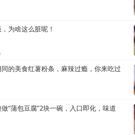
饭，为啥这么脏呢！
贴
胡同的美食红薯粉条，麻辣过瘾，你来吃过
做“蒲包豆腐”2块一碗，入口即化，味道