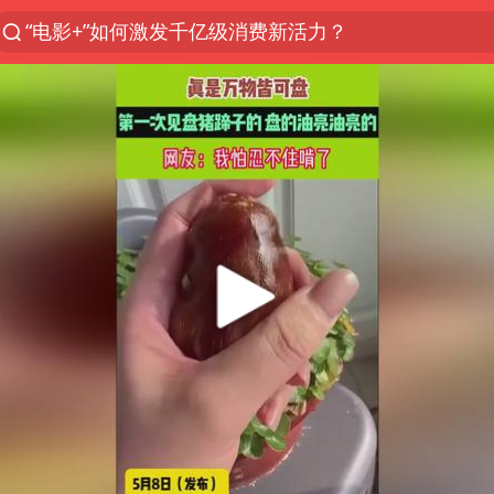
“电影+”如何激发千亿级消费新活力？
福建省泉州市委书记张毅恭接受纪律审查和监察调查
台风白海豚已进入24小时警戒线
全球首个长时储能一体化产业园量产
U17国足点球大战淘汰河床晋级决赛
四川宜宾市高县4.9级地震致1人死亡
上海：台风白海豚或将带来龙卷风
名创优品回应女子吐槽内裤质量差
“今天得有40℃了吧 为啥还不预警”
中国女篮70-67险胜尼日利亚女篮
秋天的第一杯奶茶到底有多火
东航：国内客票提前14天免费退改