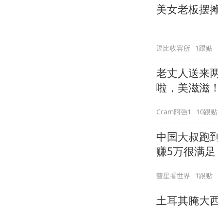
美女老板摆
逗比收容所
1跟贴
老丈人送来
啦，美滋滋
Cram阿强1
10跟贴
中国大叔跑
赚5万很满足
彗星看世界
1跟贴
土耳其腌大