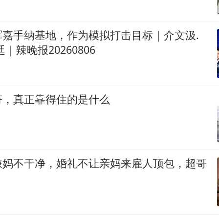
军嘉手纳基地，作为模拟打击目标｜介文汲.
｜辣晚报20260806
符，真正靠得住的是什么
嫌妈不干净，婚礼不让亲妈来雇人顶包，超哥