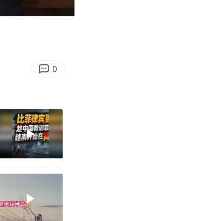
12:46
Enter
fullscreen
0