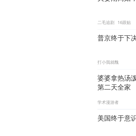
二毛追剧
16跟贴
普京终于下
打小我就醜
婆婆拿热汤
第二天全家
学术漫游者
美国终于意识