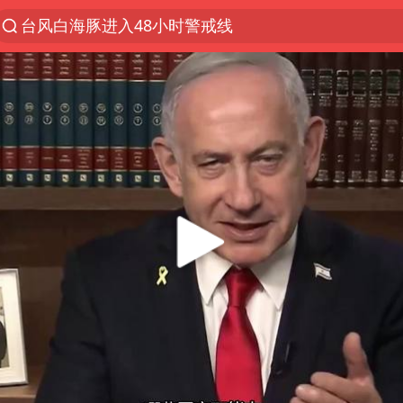
台风白海豚进入48小时警戒线
佛得角门将亮相智利俱乐部主场
中方回应是否在太平洋海底开采稀土
看守所辅警收受10万获刑1年
宇树科技发行价格150.80元/股
宇树科技王兴兴身家有望超200亿元
CIA被曝已秘密设立古巴工作组
泰国一女公务员妆容引争议 本人回应
U17国足1分钟轰2球
中国AI连续14周“霸榜”
中国养老床位“三连降”