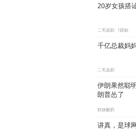
20岁女孩搭
二毛追剧
1跟贴
千亿总裁妈
二毛追剧
伊朗果然聪
朗普怂了
软妹酸奶
讲真，是球