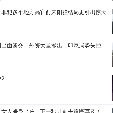
拿罪犯多个地方高官前来阳拦结局更引出惊天
同出面断交，外资大量撤出，印尼局势失控
2
，女人净身出户，下一秒让前夫追悔莫及！