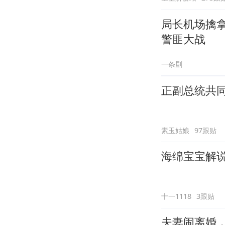
局长机场擒
警匪大战
一条剧
正副总统共
素玉姑娘
97跟贴
海绵宝宝解说
十一1118
3跟贴
夫妻闹离婚