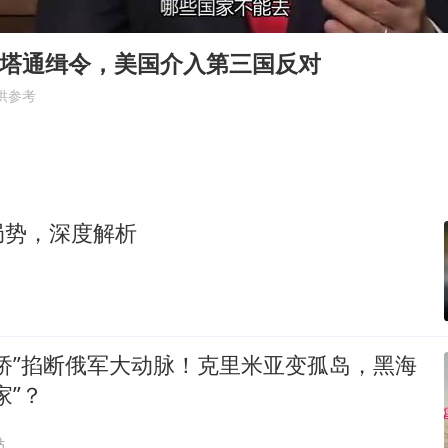
外交部发言人就广岛核爆81周年等答记者问
法国将禁止“未经同意的电话营销”
内塔通缉令，美国介入第三国反对
贵州轮胎子公司获美国退税8136万
供参考
吉林一“温度计大楼”读数爆表
27岁女子成组织卖淫集团主犯被通缉
奋进开新局 实干挑大梁
局势，深度解析
桥”掐断俄军大动脉！克里米亚变孤岛，黑海
家”？
贴