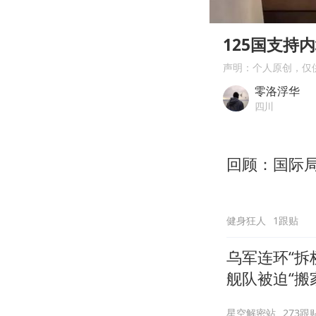
00:00
Play
125国支持
声明：个人原创，仅
零洛浮华
四川
回顾：国际
健身狂人
1跟贴
乌军连环“拆
舰队被迫“搬
星空解密站
273跟