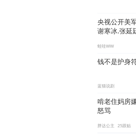
央视公开美
谢寒冰.张延廷
蛙哇WW
钱不是护身
蓝猫说剧
啃老住妈房
怒骂
胖达公主
25跟贴