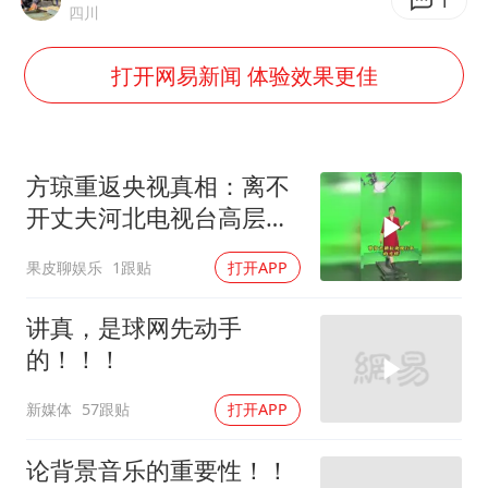
王艺迪无缘横滨赛决赛
1
四川
泰国：高度重视中国游客旅游体验
打开网易新闻 体验效果更佳
于东来直播和胖东来核心团队开会
上海大部迎大暴雨
《龙餐馆》 冲奖
方琼重返央视真相：离不
蒯曼挺进WTT横滨冠军赛女单四强
开丈夫河北电视台高层的
身份！
构建更高水平的全民健身公共服务体系
果皮聊娱乐
1跟贴
打开APP
讲真，是球网先动手
的！！！
新媒体
57跟贴
打开APP
论背景音乐的重要性！！