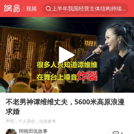
视频
上半年我国经营主体结构持续优化
上海有出现龙卷潜势
上海全域长途客运班次全部停运
今日15时起福州地铁高架区段停运
白海豚逼近浙闽沿海
1枚就能让航母瘫痪 轰-6J实力有多强
王艺迪2-4不敌张本美和止步4强
00:00
02:17
国足U17与阿森纳决赛取消 并列冠军
Play
Ent
full
上门女婿出轨女邻居多年被判重婚罪
不老男神谭维维丈夫，5600米高原浪漫
求婚
王传君 《披荆斩棘》
声明：个人原创，仅供参考
2025年小学教师减少13.19万
阿嘵田侃故事