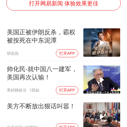
四川宜宾市高县发生4.9级地震
打开网易新闻 体验效果更佳
女子开一天一夜空调后二氧化碳中毒
“空调24小时开着更省电”不实
美国正被伊朗反杀，霸权
70多岁父亲独自坐车到上海看望女儿
被按死在中东泥潭
“中国蔬菜之乡”最高温达41.8℃
胡侃侃
打开APP
“不建议大家买深色蛋糕”
985博士后被曝在妻子孕期出轨后续
帅化民-就中国八一建军，
如何把百年大党建设得更加坚强有力？
美国再次认输！
果妈聊娱乐
1跟贴
打开APP
美方不断放出狠话叫嚣！