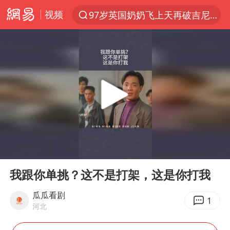
视频
97岁英国奶奶飞上天再破吉尼斯纪录
夜幕落下 运动上场
汪峰阻止14岁女儿买大牌
泸溪河：桃酥吃出金属牙冠视频不实
27岁女子组织卖淫集团被悬赏通缉
美国将对多晶硅衍生品加征15%关税
泰国校园枪击案死亡人数升至7人
00:00
02:19
火把节震撼瞬间
Play
Ent
full
公司“上四休三”但要降薪1000元
我跟你单挑？这不是打架，这是你打我
泰高官回应中国人在泰遭歧视：全面调查
瓜瓜看剧
1
河北
改名后的“青海拉面”店