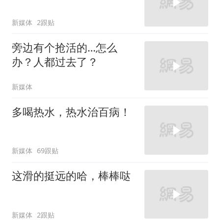
新媒体
2跟贴
旁边有个抢活的…怎么
办？人都过去了？
新媒体
多喝热水，热水治百病！
新媒体
69跟贴
这滑的挺远的哈，棒棒哒
新媒体
2跟贴