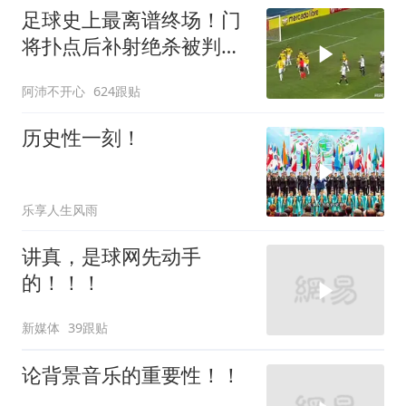
足球史上最离谱终场！门
将扑点后补射绝杀被判无
效
阿沛不开心
624跟贴
历史性一刻！
乐享人生风雨
讲真，是球网先动手
的！！！
新媒体
39跟贴
论背景音乐的重要性！！