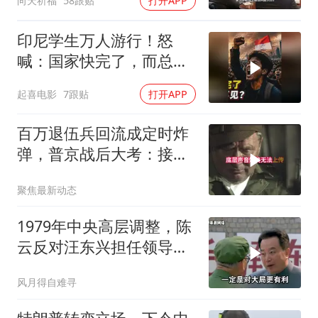
向天祈福
58跟贴
打开APP
印尼学生万人游行！怒
喊：国家快完了，而总统
却装看不见？
起喜电影
7跟贴
打开APP
百万退伍兵回流成定时炸
弹，普京战后大考：接不
住就是历史重演
聚焦最新动态
1979年中央高层调整，陈
云反对汪东兴担任领导职
务
风月得自难寻