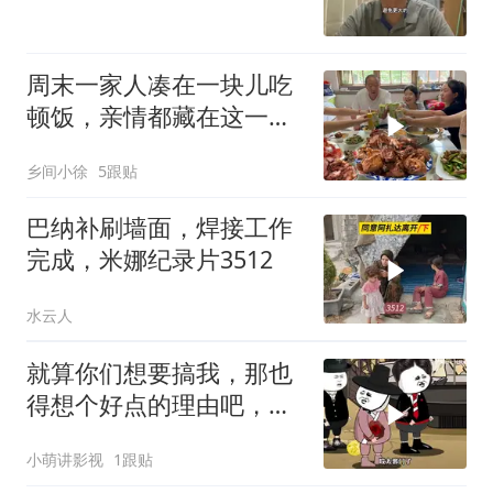
周末一家人凑在一块儿吃
顿饭，亲情都藏在这一饭
一菜里
乡间小徐
5跟贴
巴纳补刷墙面，焊接工作
完成，米娜纪录片3512
水云人
就算你们想要搞我，那也
得想个好点的理由吧，这
这...他不成立啊
小萌讲影视
1跟贴