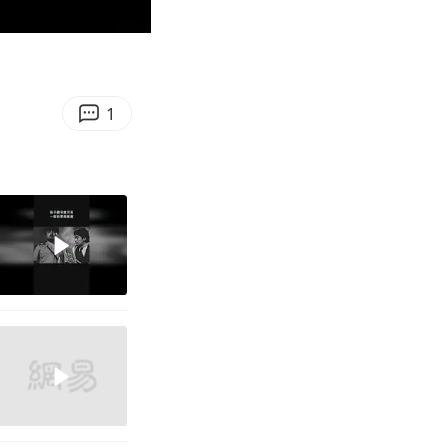
02:11
Enter
fullscreen
1