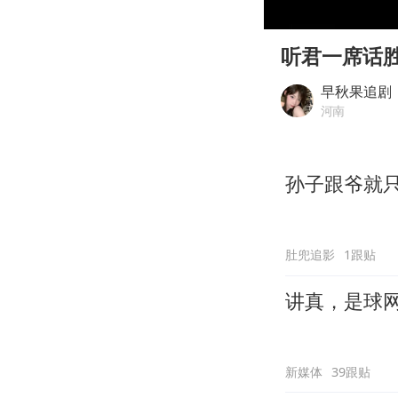
00:00
Play
听君一席话
早秋果追剧
河南
孙子跟爷就
肚兜追影
1跟贴
讲真，是球
新媒体
39跟贴