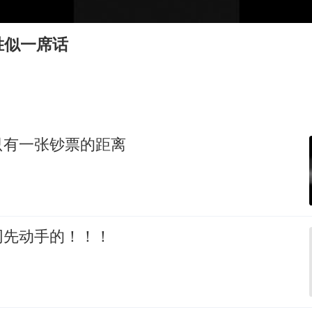
A股创业板指低开1.78%
蜜雪冰城员工抽烟收银 门店现已停业
胜似一席话
陕西柞水遭遇暴雨五千余户群众转移
汕头市政府被约谈
嘲讽周星驰无儿女没朋友 李修贤道歉
董路致歉：泰国10岁黑人父母是伪造的
只有一张钞票的距离
外交部回应日本将中国列为最大挑战
坚持党全面领导和党中央集中统一领导
网先动手的！！！