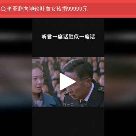
李亚鹏向地铁吐血女孩捐99999元
探寻“技能+”促就业创业新路
周杰伦方辟谣“私生子”传闻
逃犯看演唱会 刚出地铁就被逮住
台风白海豚可能在浙江登陆
因凡蒂诺首次公开道歉
41岁女子为鼓励女儿考上985研究生
38岁山东财大教授刘海明逝世
《Monica》填词人黎彼得去世
人贩子“梅姨”真名谢家梅
“银行午休1.5小时”留个窗口行不行