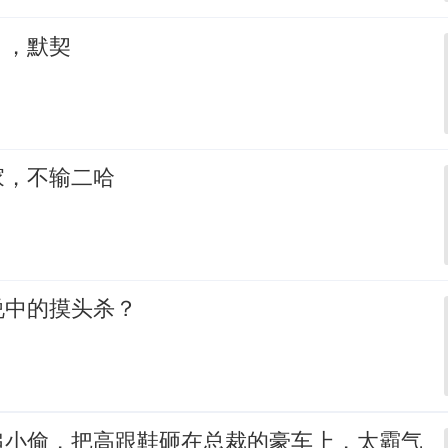
，，默契
家，不输二哈
说中的摸头杀？
追小偷，把高跟鞋砸在总裁的豪车上，太霸气