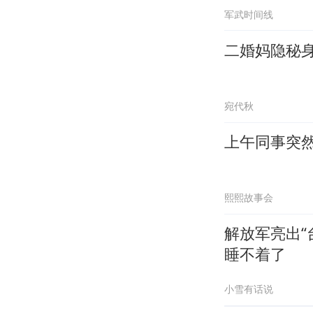
军武时间线
二婚妈隐秘
宛代秋
上午同事突
熙熙故事会
解放军亮出“
睡不着了
小雪有话说