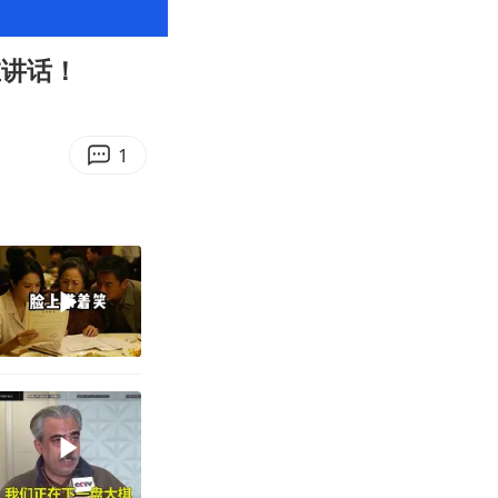
08:04
Enter
fullscreen
在讲话！
1