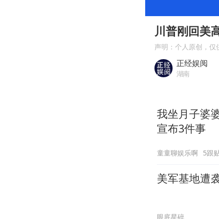
00:00
Play
川普刚回美
声明：个人原创，仅
正经娱阅
湖南
我坐月子婆
宣布3件事
童童聊娱乐啊
5跟
美军基地遭
眼底星碎