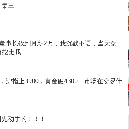
合集三
被董事长砍到月薪2万，我沉默不语，当天竞
资挖走我
O，沪指上3900，黄金破4300，市场在交易什
网先动手的！！！