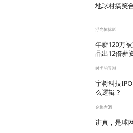
地球村搞笑
浮光惊掠影
年薪120万
品出12倍薪
时尚的弄潮
宇树科技IP
么逻辑？
金梅煮酒
讲真，是球