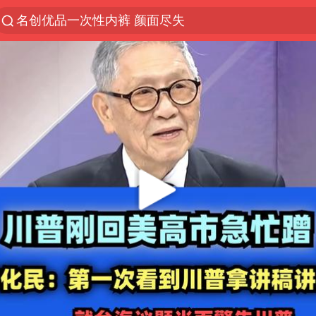
名创优品一次性内裤 颜面尽失
解锁各地夏日限定体验
视频丨中国东方电气集团原党组副书记、董事宋致远
台风白海豚闭眼浙江上海处于危险半圆
香港宏福苑火灾或由烟头引起
网约车司机充电时猝死保险拒赔
中国父女泰国骑摩托车坠崖1死1伤
白海豚将正面袭击贯穿浙江
周末打虎 宋致远被查
温州发布告全体市民书：非必要不外出
刘浩存百花奖开幕式红裙起舞