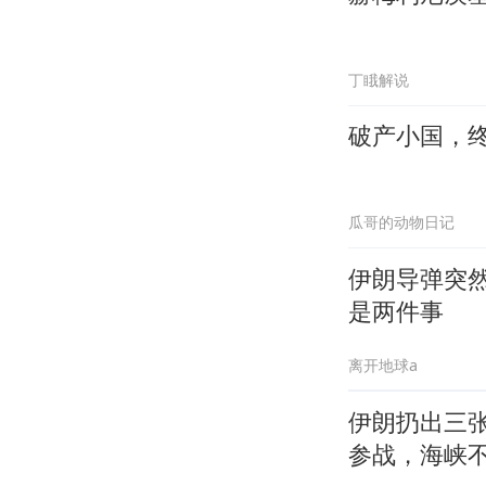
丁睋解说
破产小国，
瓜哥的动物日记
伊朗导弹突然
是两件事
离开地球a
伊朗扔出三
参战，海峡