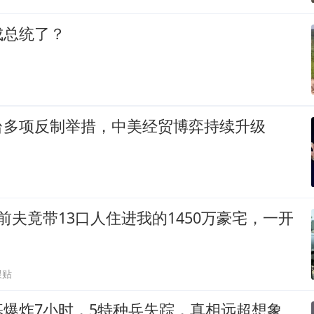
成总统了？
台多项反制举措，中美经贸博弈持续升级
前夫竟带13口人住进我的1450万豪宅，一开
跟贴
基爆炸7小时，5特种兵失踪，真相远超想象