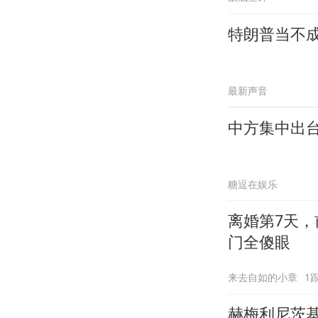
特朗普当不
最新声音
中方集中出
糖逗在娱乐
离婚第7天，
门全傻眼
来去自如的小章
1
赫梅利尼茨