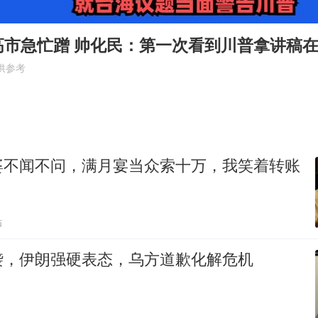
郑丽文：台湾从来没有“独立”过
万岁山接盘烂尾恒大文旅城
高市急忙蹭 帅化民：第一次看到川普拿讲稿
泰国初中生饮弹自尽前开了26枪
供参考
多个明星演唱会取消
店主称换“青海拉面”招牌后生意更好
女儿为争财产堵门阻挠父亲出殡
婆不闻不问，满月宴当众索十万，我笑着转账
Kimi K3也失控了
习近平心系体育强国建设
贴
袭，伊朗强硬表态，乌方道歉化解危机