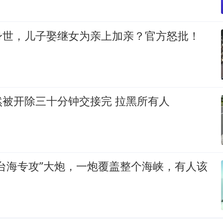
身世，儿子娶继女为亲上加亲？官方怒批！
然被开除三十分钟交接完 拉黑所有人
台海专攻”大炮，一炮覆盖整个海峡，有人该