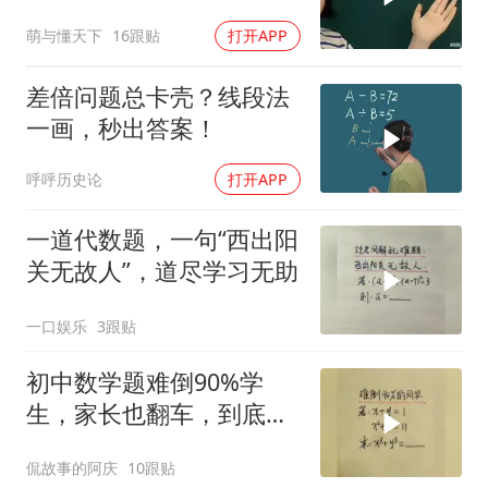
萌与懂天下
16跟贴
打开APP
差倍问题总卡壳？线段法
一画，秒出答案！
呼呼历史论
打开APP
一道代数题，一句“西出阳
关无故人”，道尽学习无助
一口娱乐
3跟贴
初中数学题难倒90%学
生，家长也翻车，到底有
多难？
侃故事的阿庆
10跟贴