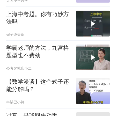
大力小学数学
上海中考题。你有巧妙方
法吗
妮子说美食
学霸老师的方法，九宫格
题型也不费劲
公考客栈店小二
【数学漫谈】这个式子还
能分解吗？
牛锅巴小钒
讲真，是球网先动手