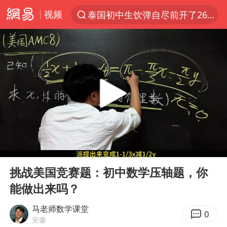
视频
泰国初中生饮弹自尽前开了26枪
“电影+”如何激发千亿级消费新活力？
预计“白海豚”明晚将在浙江舟山到福建福鼎一带沿海登陆
用AI造出新病毒意味着什么
实时追踪台风白海豚
美股创4月份以来最大单周涨幅
俄黑客称掌握北约直接参与袭俄证据
00:00
03:59
云南一地过火把节意外灼伤16人
Play
Ent
full
女子被狗舔脚确诊三级暴露 医生回应
挑战美国竞赛题：初中数学压轴题，你
能做出来吗？
泰国校园枪击事件已致8死30余伤
胡彦斌获《歌手2026》歌王
马老师数学课堂
0
安徽