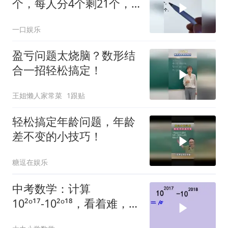
个，每人分4个剩21个，
共有几个苹果
一口娱乐
盈亏问题太烧脑？数形结
合一招轻松搞定！
王姐懒人家常菜
1跟贴
轻松搞定年龄问题，年龄
差不变的小技巧！
糖逗在娱乐
中考数学：计算
10²º¹⁷-10²º¹⁸，看着难，好
多人解错了