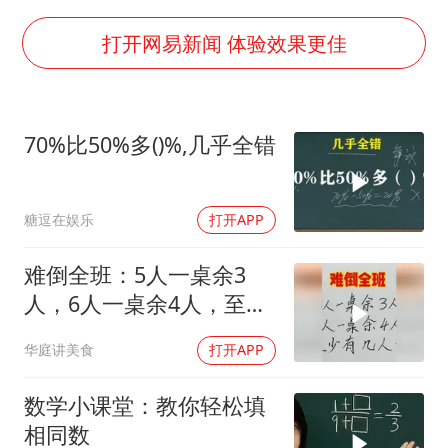
“东北超”哈尔滨主场收官战小贴士
微信新功能：你可以“撤回”你的撤回
打开网易新闻 体验效果更佳
福建省泉州市委书记张毅恭接受纪律审查和监察调查
美参院通过一项对俄能源领域制裁法案
70%比50%多()%,几乎全错
2名小孩玩手机低头幅度近乎折叠
38岁演员求职万岁山NPC成功
糖逗在娱乐
打开APP
中医教你一招提升气血
夯实基础开新局
难倒全班：5人一桌余3
人，6人一桌余4人，至少
有几人？
华庭讲美食
打开APP
数学小课堂：教你轻松填
相同数