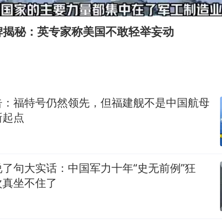
新疆景区自驾服务费改为按车收费
网传《披荆斩棘2026》名单
牌揭秘：英专家称美国不敢轻举妄动
女主硬加吻戏短剧已下架
浙江台州《告全体市民书》
香港宏福苑火灾或由烟头引起
人民的健康、体质、幸福一脉相承
告：福特号仍然领先，但福建舰不是中国航母
新起点
了句大实话：中国军力十年“史无前例”狂
次真坐不住了