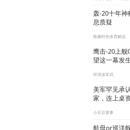
轰-20十年
息质疑
陈腕特色体育解说
鹰击-20上
望这一幕发
环球谈军武
美军罕见承
家，连上桌
小豆豆赛事
航母or巡洋