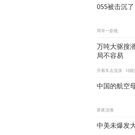
055被击沉
周哥一影视
万吨大驱搜潜
局不容易
开着车去流浪
16跟
中国的航空母
星夜涟漪
中美未爆发