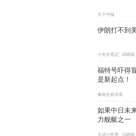
月下守候
伊朗打不到
小先生笔记
26跟贴
福特号吓得
是新起点！
奏响生命乐章
如果中日未
力舰艇之一
大话小世界
16跟贴