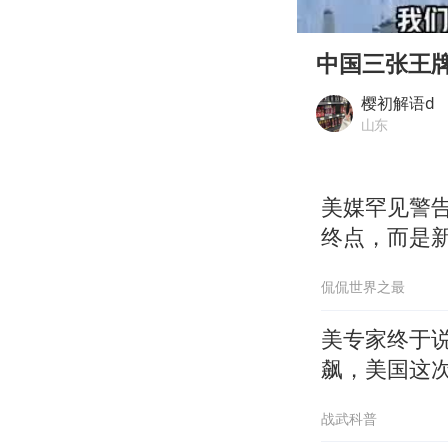
00:00
Play
中国三张王
樱初解语d
山东
美媒罕见警
终点，而是
侃侃世界之最
美专家终于说
飙，美国这
战武科普