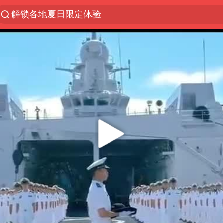
金饰克价一夜涨回1300元
河南重大刑事案嫌疑人落网
峰哥 汪海林
西湖突现狂风暴雨 游客瞬间被浇透
富婆带资进组给自己硬加60多场吻戏
视频丨中国东方电气集团原党组副书记、董事宋致远
梁家辉：到内地拍戏不是北上是回归
白海豚将正面袭击贯穿浙江
酒店回应车内过夜被收150元
“不怕六爷挂得多 就怕六爷挂一颗”
牛津大学一纸声明甩不了锅