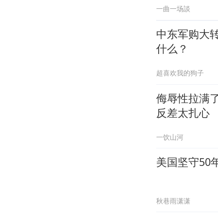
一曲一场談
中东军购大转
什么？
超喜欢我的狗子
侮辱性拉满了
反差太扎心
一饮山河
美国坚守50
秋巷雨潇潇