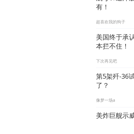
有！
超喜欢我的狗子
美国终于承
本拦不住！
下次再见吧
第5架歼-3
了？
像梦一场a
美炸巨舰示威