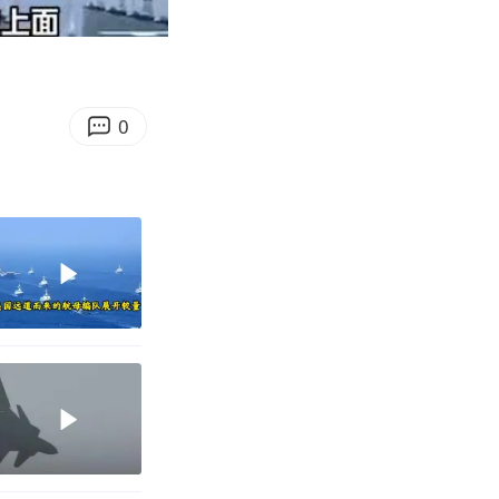
02:11
Enter
fullscreen
0