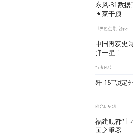
东风-31数
国家干预
世界热点背后解读
中国再获史
弹一星！
行者风范
歼-15T锁
附允历史观
福建舰都“上
国之重器