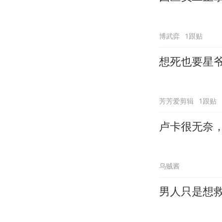
博武弈
1跟贴
想死也要星
芳芳爱剪辑
1跟贴
卢卡很无奈
乌贼酱
男人只是想