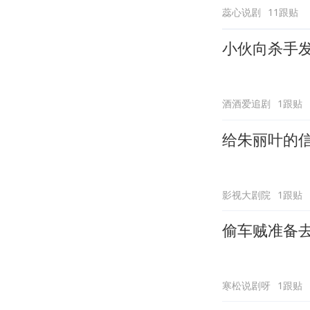
蕊心说剧
11跟贴
小伙向杀手
酒酒爱追剧
1跟贴
给朱丽叶的信
影视大剧院
1跟贴
偷车贼准备
寒松说剧呀
1跟贴