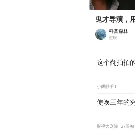
00:00
Play
鬼才导演，
科普森林
重庆
这个翻拍拍
小麒麒手工
使唤三年的穷
影视大剧院
27跟贴