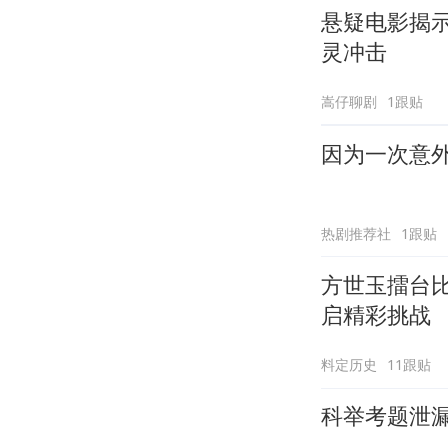
悬疑电影揭
灵冲击
嵩仔聊剧
1跟贴
因为一次意
热剧推荐社
1跟贴
方世玉擂台
启精彩挑战
料定历史
11跟贴
科举考题泄