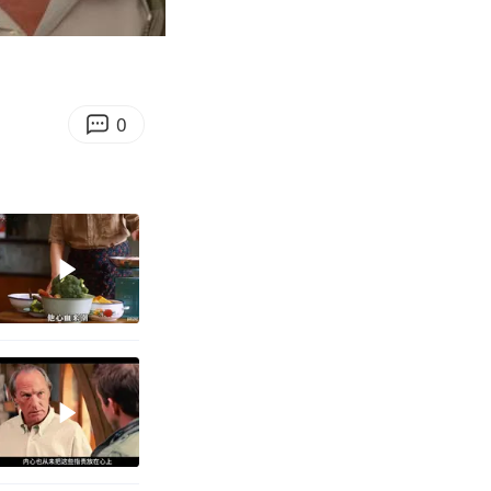
15:55
Enter
fullscreen
0