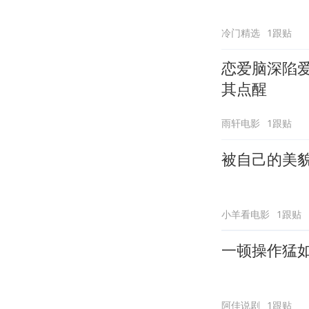
冷门精选
1跟贴
恋爱脑深陷
其点醒
雨轩电影
1跟贴
被自己的美
小羊看电影
1跟贴
一顿操作猛
阿佳说剧
1跟贴