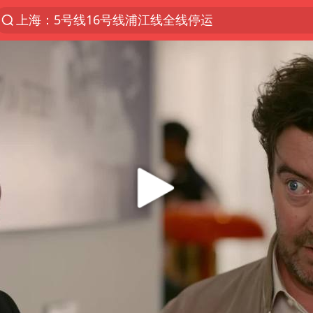
上海：5号线16号线浦江线全线停运
上海全域长途客运班次全部停运
王传君 《披荆斩棘》
国足U17与阿森纳决赛取消 并列冠军
王艺迪2-4不敌张本美和止步4强
上门女婿出轨女邻居多年被判重婚罪
女子离婚后发现男方婚内与第三者育子
以军士兵把枪口对准中国记者
36岁男演员史元庭入职景区当NPC
浙江海域将现5到8米巨浪到狂浪
2025年小学教师减少13.19万