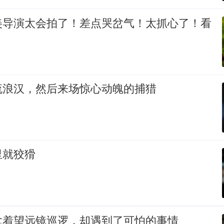
美导演太会拍了！差点哭岔气！太抓心了！看
流浪汉，然后来场惊心动魄的捕猎
里就狡猾
拿着望远镜巡逻，却遇到了可怕的事情