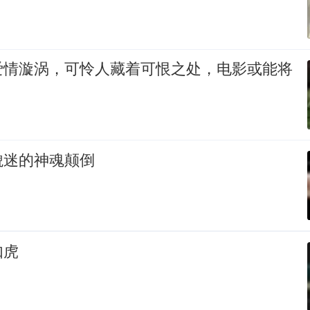
爱情漩涡，可怜人藏着可恨之处，电影或能将
貌迷的神魂颠倒
如虎