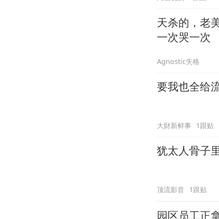
天杀的，老
一次哭一次
Agnostic失格
要我也全给
大財新鲜事
1跟贴
犹太人骨子
顶流影音
1跟贴
园区员工正