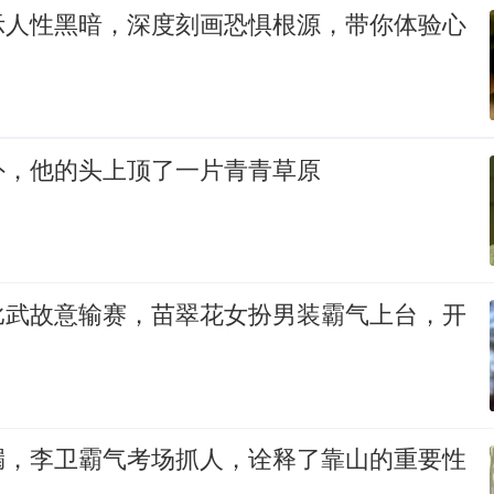
示人性黑暗，深度刻画恐惧根源，带你体验心
外，他的头上顶了一片青青草原
比武故意输赛，苗翠花女扮男装霸气上台，开
漏，李卫霸气考场抓人，诠释了靠山的重要性