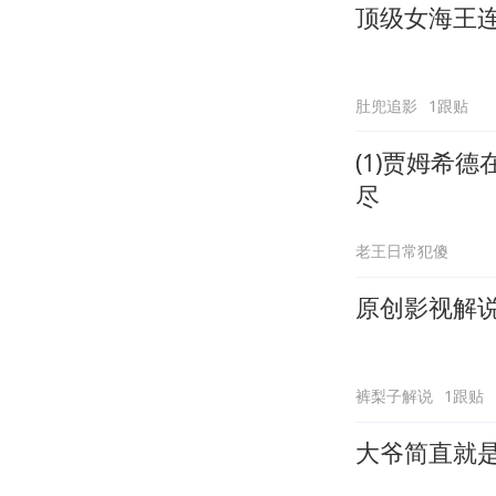
顶级女海王
肚兜追影
1跟贴
(1)贾姆希
尽
老王日常犯傻
原创影视解
裤梨子解说
1跟贴
大爷简直就