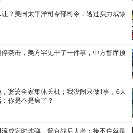
忍让？美国太平洋司令部司令：透过实力威慑
叫停袭击，美方罕见干了一件事，中方智库预
晚，婆婆全家集体关机；我没闹只做1事，6天
话：你是不是疯了？
回流成定时炸弹，普京战后大考：接不住就是