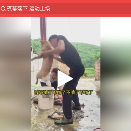
夜幕落下 运动上场
1岁宝宝碰坏纸巾盒 宝妈被索赔924元
台风白海豚环流面积近似13个浙江
Meta被判支付5.67亿美元
台风白海豚逼近 暴雨大暴雨来袭
47岁妈妈突然产女 26岁女儿：很震惊
OpenAI为免费用户升级GPT-5.6 Luna
日本广岛民众举行游行反对政府行径
21楼高空抛物嫌疑人被拘留
实探山东最热的“中国蔬菜之乡”
女子开一天一夜空调后二氧化碳中毒