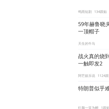
鸣雨短剧
134跟贴
59年赫鲁
一顶帽子
天生的牛马
战火真的烧
一触即发2
阿芒娱乐说
1124
特朗普似乎
红颜一笑为醉
1跟