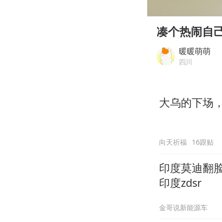
00:00
Play
凑个热闹自
暖暖萌萌
四川
大乌的下场
向天祈福
16跟贴
印度莫迪翻
印度zdsr
金哥说新能源车