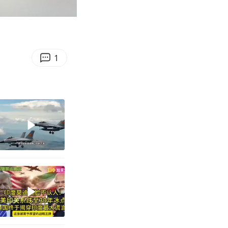
00:33
Enter
fullscreen
1