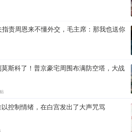
晓夫指责周恩来不懂外交，毛主席：那我也送你
到莫斯科了！普京豪宅周围布满防空塔，大战
跟贴
难以控制情绪，在白宫发出了大声咒骂
贴