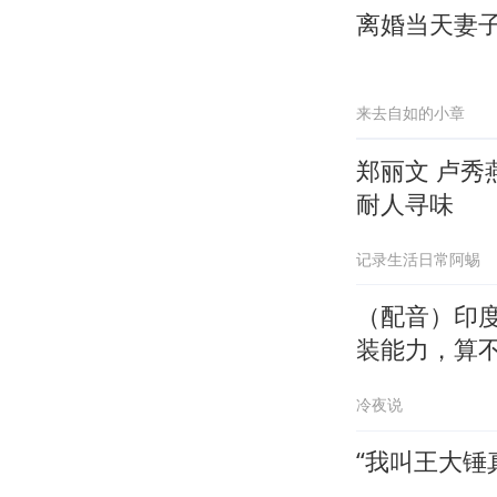
离婚当天妻
来去自如的小章
郑丽文 卢
耐人寻味
记录生活日常阿蜴
（配音）印度
装能力，算
冷夜说
“我叫王大锤