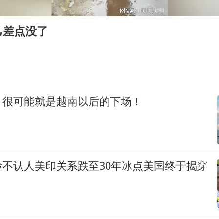
台风白海豚最新路径研判来了
船舶避风项目停工 多地全力防台风
己差点没了
命案逃犯躲进深山21年活得像野人
现代版摸金校尉落网查获400多枚古币
服务实体经济 财政金融打出组合拳
男子结婚8年发现3个女儿均非亲生
，很可能就是越南以后的下场！
奋进开新局 实干挑大梁
脸不认人美印关系跌至30年冰点美国终于揭穿