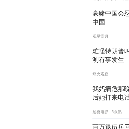
豪赌中国会
中国
观星赏月
难怪特朗普
测有事发生
烽火观察
我妈病危那
后她打来电
起喜电影
5跟贴
百万退伍兵