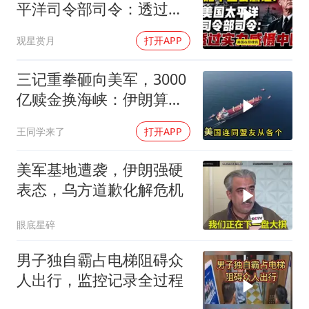
平洋司令部司令：透过实
力威慑中国
观星赏月
打开APP
三记重拳砸向美军，3000
亿赎金换海峡：伊朗算准
了特朗普不敢还手
王同学来了
打开APP
美军基地遭袭，伊朗强硬
表态，乌方道歉化解危机
眼底星碎
男子独自霸占电梯阻碍众
人出行，监控记录全过程