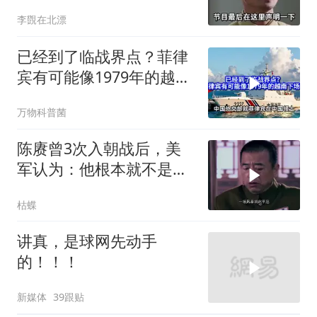
让国人自豪
李覴在北漂
已经到了临战界点？菲律
宾有可能像1979年的越南
下场吗？
万物科普菌
陈赓曾3次入朝战后，美
军认为：他根本就不是来
打仗的，为什么？
枯蝶
讲真，是球网先动手
的！！！
新媒体
39跟贴