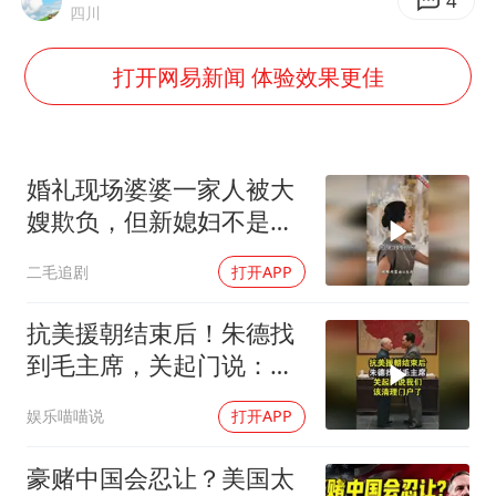
刘浩存百花奖开幕式红裙起舞
4
四川
“南湖号”盾构机下线
打开网易新闻 体验效果更佳
陕西柞水泥石流已致2死 仍有1人失联
店主称换“青海拉面”招牌后生意更好
泰国初中生饮弹自尽前开了26枪
婚礼现场婆婆一家人被大
习近平心系体育强国建设
嫂欺负，但新媳妇不是好
惹的！
二毛追剧
打开APP
抗美援朝结束后！朱德找
到毛主席，关起门说：我
们该清理门户了
娱乐喵喵说
打开APP
豪赌中国会忍让？美国太