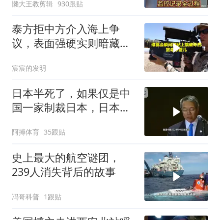
懒大王教剪辑
930跟贴
泰方拒中方介入海上争
议，表面强硬实则暗藏玄
机
宸宸的发明
日本半死了，如果仅是中
国一家制裁日本，日本可
能还剩一口气
阿搏体育
35跟贴
史上最大的航空谜团，
239人消失背后的故事
冯哥科普
1跟贴