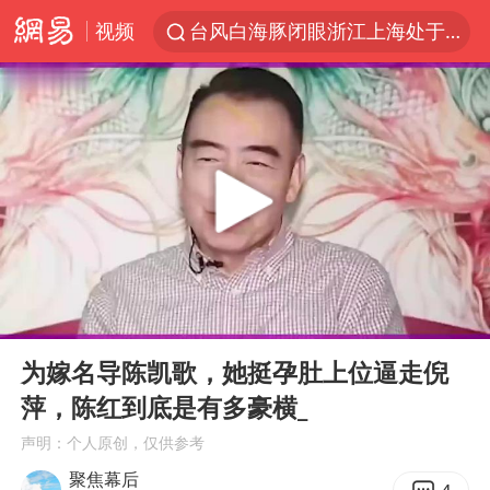
视频
台风白海豚闭眼浙江上海处于危险半圆
香港宏福苑火灾或由烟头引起
四川宜宾市珙县发生3.4级地震
中国父女泰国骑摩托车坠崖1死1伤
网约车司机充电时猝死保险拒赔
周末打虎 宋致远被查
白海豚将正面袭击贯穿浙江
00:00
03:31
浙江台州《告全体市民书》
Play
Ent
full
多所高校取消艺考
为嫁名导陈凯歌，她挺孕肚上位逼走倪
萍，陈红到底是有多豪横_
多个明星演唱会取消
声明：个人原创，仅供参考
上半年国内居民出游人次34.63亿
聚焦幕后