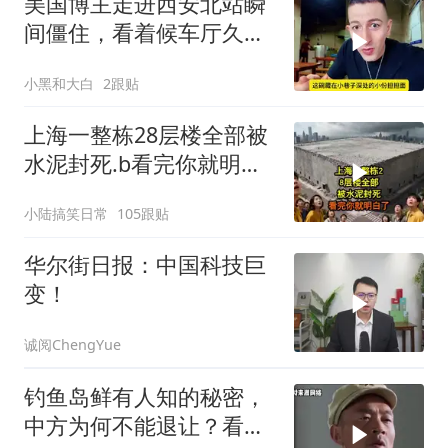
美国博主走进西安北站瞬
间僵住，看着候车厅久久
说不出话语
小黑和大白
2跟贴
上海一整栋28层楼全部被
水泥封死.b看完你就明白
了..s
小陆搞笑日常
105跟贴
华尔街日报：中国科技巨
变！
诚阅ChengYue
钓鱼岛鲜有人知的秘密，
中方为何不能退让？看完