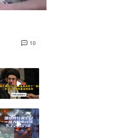
05:07
Enter
fullscreen
10