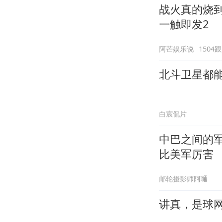
战火真的烧
一触即发2
阿芒娱乐说
1504
北斗卫星都
白宸侃片
中巴之间的
比美军厉害
邮轮摄影师阿嗵
讲真，是球