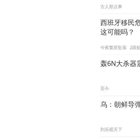
古人那点事
西班牙移民
这可能吗？
今夜繁星坠落
2跟
轰6N大杀器
至今
乌：朝鲜导
刘乐观天下