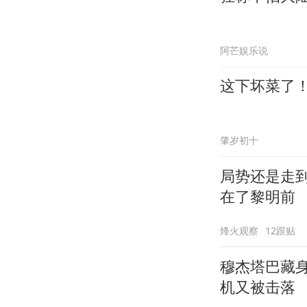
阿芒娱乐说
这下坏菜了
肇岁初十
局势还是走
在了黎明前
烽火观察
12跟贴
穆杰塔巴藏
机又被击落