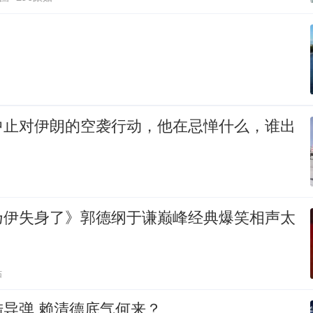
中止对伊朗的空袭行动，他在忌惮什么，谁出
乃伊失身了》郭德纲于谦巅峰经典爆笑相声太
贴
导弹 赖清德底气何来？