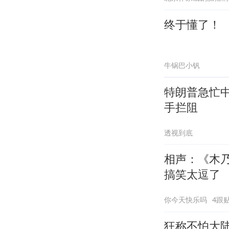
终于懂了！
牛锅巴小钒
特朗普急忙
手拦阻
透视到底
相声：《木
搞笑太逗了
你今天快乐吗
4跟
狂称不怕大陆