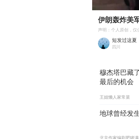
00:00
Play
伊朗轰炸美
声明：个人原创，仅
短发过这夏
四川
穆杰塔巴藏了
最后的机会
王姐懒人家常菜
地球曾经发生
北京作家编剧肥猪满