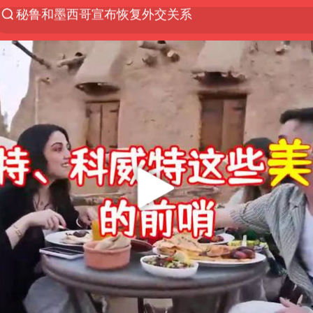
沙特土耳其巴基斯坦签署共同防务协议
“电影+”如何激发千亿级消费新活力？
泉州市委书记张毅恭被查
台风白海豚已进入24小时警戒线
全球首个长时储能一体化产业园量产
台风白海豚或吞并鲸鱼 登陆地点更新
四川宜宾市高县4.9级地震致1人死亡
名创优品回应女子吐槽内裤质量差
中巨芯：上半年归母净利润1405.77万元
中国女篮70-67险胜尼日利亚女篮
U17国足点球大战淘汰河床晋级决赛