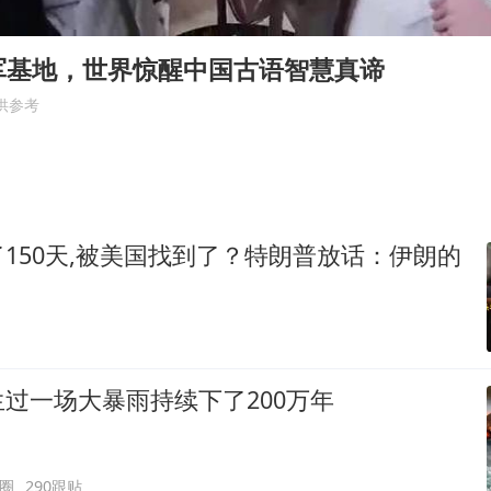
国防部：坚决反制任何闹海挑衅图谋
胡彦斌韩磊 谁帮谁
军基地，世界惊醒中国古语智慧真谛
胡彦斌获《歌手2026》歌王
供参考
秋天的第一杯奶茶到底有多火
38岁演员求职万岁山NPC成功
我国外贸延续良好增长态势
150天,被美国找到了？特朗普放话：伊朗的
胜宏科技：股票交易异常波动
夯实基础开新局
过一场大暴雨持续下了200万年
圈
290跟贴