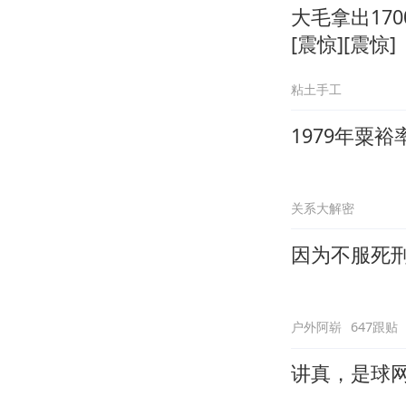
大毛拿出17
[震惊][震惊]
粘土手工
1979年粟
关系大解密
因为不服死
户外阿崭
647跟贴
讲真，是球