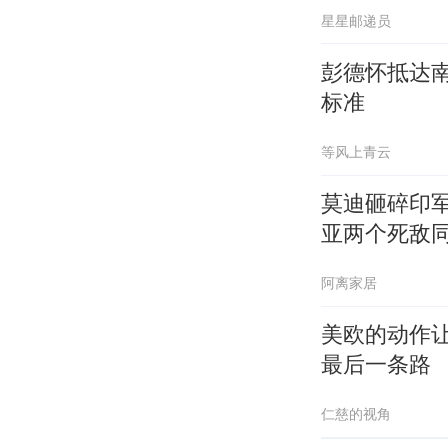
星星邮递员
彭德怀抵达
标准
等风上青云
莫迪砸碎印
亚两个死敌
阿离家居
美欧的动作
最后一条路
仁慈的视角