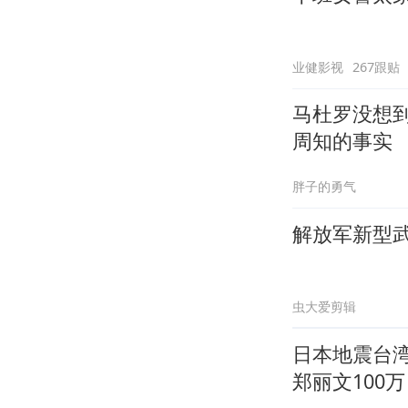
业健影视
267跟贴
马杜罗没想
周知的事实
胖子的勇气
解放军新型
虫大爱剪辑
日本地震台湾
郑丽文100万