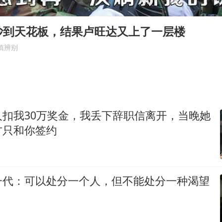
胡彦斌获《歌手2026》歌王
福建省泉州市委书记张毅恭接受纪律审查和监察调查
抄到天花板，结果卢旺达又上了一层楼
2名小孩玩手机低头幅度近乎折叠
慎辨别
38岁演员求职万岁山NPC成功
夯实基础开新局
人扣我30万奖金，我丢下辞职信离开，当晚她
方只和你签约
一代：可以处分一个人，但不能处分一种渴望