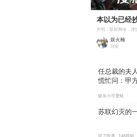
00:00
Play
本以为已经
声明：取材网络，谨
娱火楠
河南
任总裁的夫
慌忙问：甲
娱乐小可爱蛙
苏联幻灭的
捉刀世界
148跟贴