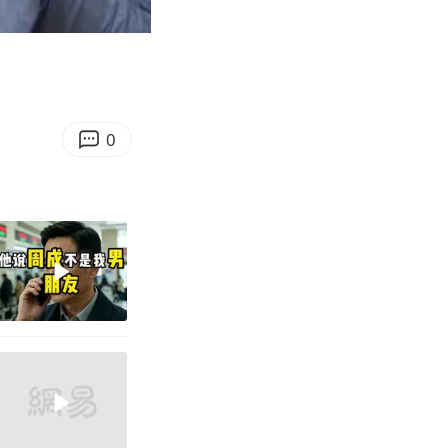
01:16
Enter
fullscreen
0