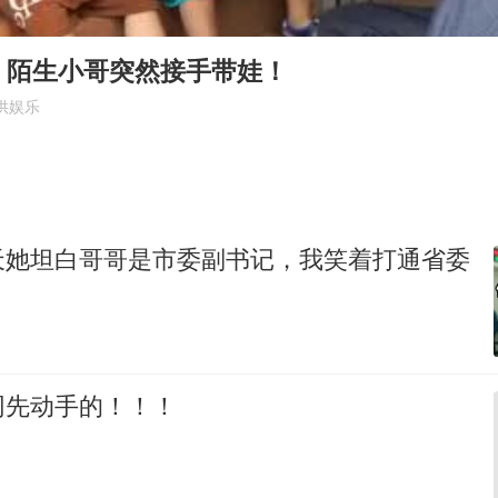
微信新功能：你可以“撤回”你的撤回
台州《告全体市民书》：非必要不外出
，陌生小哥突然接手带娃！
女子被狗舔脚确诊三级暴露 医生回应
供娱乐
多所幼师院校开设养老专业
泰国校园枪击事件已致8死30余伤
刘伟任延安市委常委、市纪委书记
天她坦白哥哥是市委副书记，我笑着打通省委
老人被城管撞倒后离世亲属质疑记录仪
习近平心系体育强国建设
网先动手的！！！