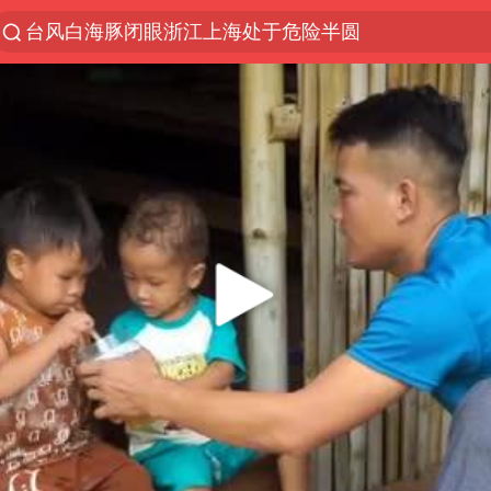
台风白海豚闭眼浙江上海处于危险半圆
“China Cool”火了，老外爱上中国避暑游
香港宏福苑火灾或由烟头引起
张本智和：零封向鹏不意外
浙江海事局启动Ⅰ级防台应急响应
云南一地村民过火把节意外灼伤16人
泰国初中生饮弹自尽前开了26枪
本田首次将整车平台外包给印度企业
用AI造出新病毒意味着什么
浙江最强风雨时段已锁定
上半年国内居民出游人次34.63亿