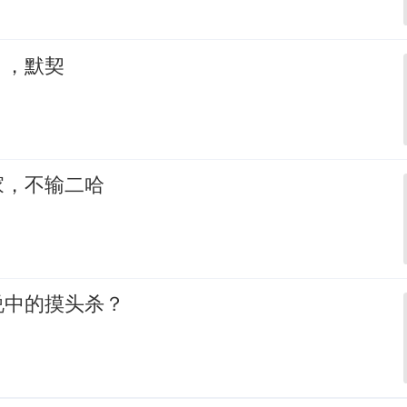
，，默契
家，不输二哈
说中的摸头杀？