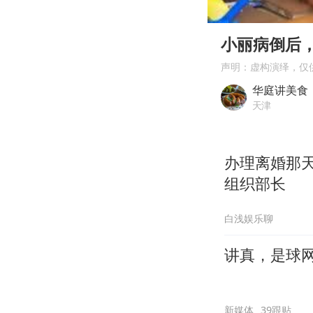
00:00
Play
小丽病倒后
声明：虚构演绎，仅
华庭讲美食
天津
办理离婚那
组织部长
白浅娱乐聊
讲真，是球
新媒体
39跟贴