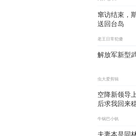
窜访结束，
送回台岛
老王日常犯傻
解放军新型
虫大爱剪辑
空降新领导
后求我回来
牛锅巴小钒
夫妻本是同林