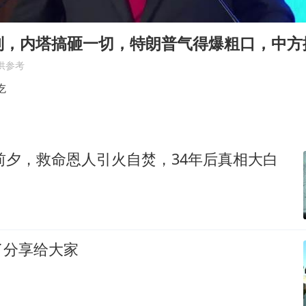
公司“上四休三”但要降薪1000元
四川宜宾市高县发生4.9级地震
判，内塔搞砸一切，特朗普气得爆粗口，中方
“中国蔬菜之乡”最高温达41.8℃
供参考
985博士后被曝在妻子孕期出轨后续
吃
立秋的仪式感
70多岁父亲独自坐车到上海看望女儿
衔前夕，救命恩人引火自焚，34年后真相大白
如何把百年大党建设得更加坚强有力？
了分享给大家