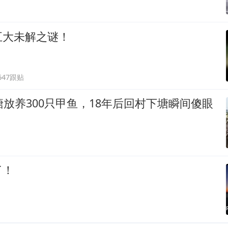
五大未解之谜！
647跟贴
塘放养300只甲鱼，18年后回村下塘瞬间傻眼
了！