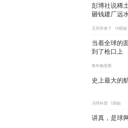
彭博社说稀
砸钱建厂远
王同学来了
10跟贴
当着全球的
到了枪口上
青年鲍里斯
史上最大的航
冯哥科普
1跟贴
讲真，是球