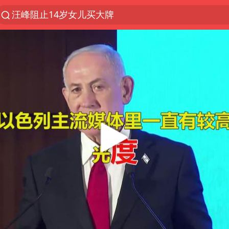
夜幕落下 运动上场
陕西省委书记赶赴柞水县杏坪镇
朱雨玲晋级WTT横滨冠军赛女单八强
27岁女子组织卖淫集团被悬赏通缉
美国将对多晶硅衍生品加征15%关税
泰国校园枪击案死亡人数升至7人
广岛核爆81周年央视播《奥本海默》
官方通报教师招聘笔试前13名被淘汰
女孩摆摊卖菌子时收到北大通知书
改名后的“青海拉面”店
泰高官回应中国人在泰遭歧视：全面调查