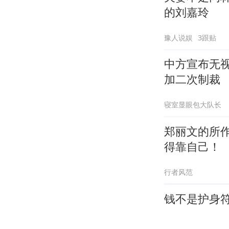
的刘嘉玲
豫人说娱
3跟贴
中方宣布无
加二次制裁
寝室显眼包大队长
郑丽文的所
得靠自己！
行者风范
钱不是护身