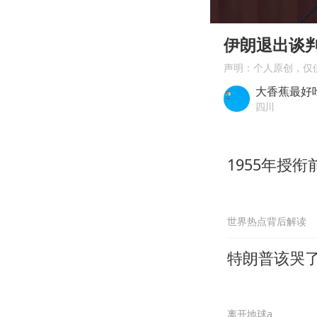
00:00
Play
伊朗退出谈
声明：个人原创，仅
大香蕉最好
四川
1955年授
世界热点背后解读
特朗普该哭
离开地球a