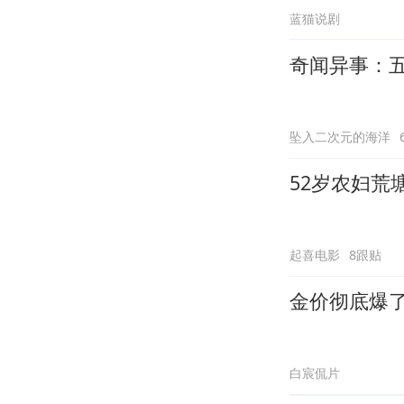
蓝猫说剧
奇闻异事：
坠入二次元的海洋
52岁农妇荒
起喜电影
8跟贴
金价彻底爆
白宸侃片