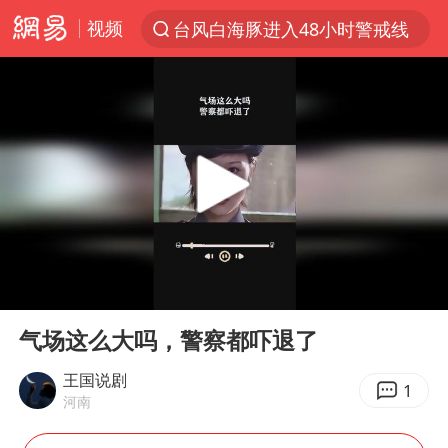
台风白海豚进入48小时警戒线
视频
以“新”破局 首发经济点亮城市消费活力
佛得角门将亮相智利俱乐部主场
中方回应是否在太平洋海底开采稀土
看守所辅警收受10万获刑1年
宇树科技发行价格150.80元/股
CIA被曝已秘密设立古巴工作组
泰国一女公务员妆容引争议 本人回应
00:00
00:42
Play
Ent
U17国足1分钟轰2球
full
气场这么大吗，警察都吓退了
宇树科技王兴兴身家有望超200亿元
王国说剧
1
中国养老床位“三连降”
河南
27岁女子成组织卖淫集团主犯被通缉