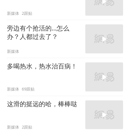
新媒体
2跟贴
旁边有个抢活的…怎么
办？人都过去了？
新媒体
多喝热水，热水治百病！
新媒体
69跟贴
这滑的挺远的哈，棒棒哒
新媒体
2跟贴