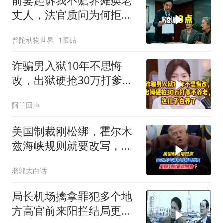
前妻起诉我不赡养瘫痪老
丈人，法官质问为何拒不
履行赡养义务
普陀动物世界
1跟贴
诈骗男入狱10年不思悔
改，出狱硬抢30万打爹不
养老，这儿子白养了
阿兰回声
美国制裁刚松绑，霍尔木
兹海峡规则就要改写，美
国到底是赢是输？
老郭大白话
局长机场擒拿罪犯多个地
方高官前来阳拦结局更引