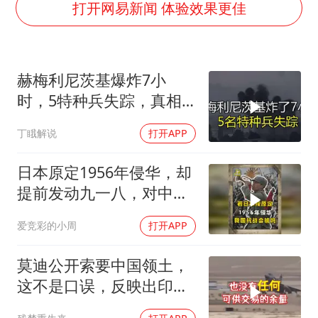
打开网易新闻 体验效果更佳
台风白海豚影响中国已成定局
外交部发言人就广岛核爆81周年等答记者问
贵州轮胎子公司获美国退税8136万
赫梅利尼茨基爆炸7小
时，5特种兵失踪，真相
法国下周开始禁止未经同意的电话营销
远超想象
吉林一“温度计大楼”读数爆表
丁睋解说
打开APP
多地要求领导干部带头休假
日本原定1956年侵华，却
奋进开新局 实干挑大梁
提前发动九一八，对中国
是福是祸？
爱竞彩的小周
打开APP
莫迪公开索要中国领土，
这不是口误，反映出印度
内政危机的总爆发