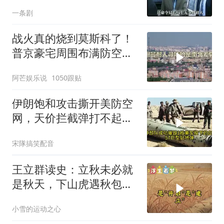
出惊天警匪大战
一条剧
战火真的烧到莫斯科了！
普京豪宅周围布满防空
塔，大战一触即发2
阿芒娱乐说
1050跟贴
伊朗饱和攻击撕开美防空
网，天价拦截弹打不起，
美式反导神话破灭
宋隊搞笑配音
王立群读史：立秋未必就
是秋天，下山虎遇秋包伏
顺天时才少遭罪！
小雪的运动之心