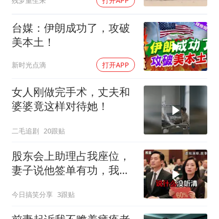
残梦重生来
打开APP
台媒：伊朗成功了，攻破
美本土！
新时光点滴
打开APP
女人刚做完手术，丈夫和
婆婆竟这样对待她！
二毛追剧
20跟贴
股东会上助理占我座位，
妻子说他签单有功，我抛
售60%股份：董事长也让
今日搞笑分享
3跟贴
给他当