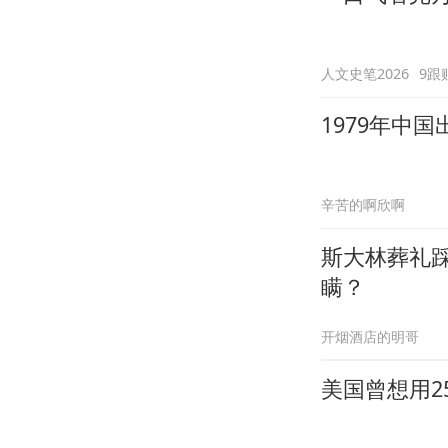
人文史笔2026
9跟
1979年中
辛苦的啊欣啊
斯大林葬礼
瞒？
开烟酒店的明哥
美国曾想用2