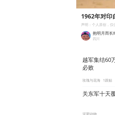
00:00
Play
1962年对
声明：个人原创，仅
抱明月而长
四川
越军集结6
必败
玫瑰与花海
1跟贴
关东军十天
泥塑动物