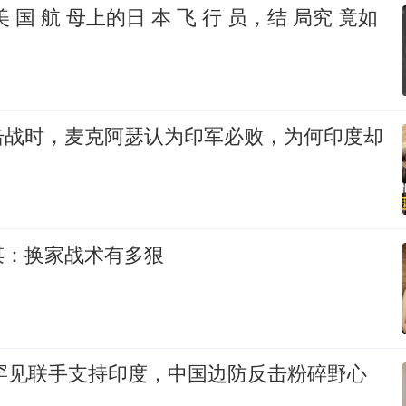
 国 航 母上的日 本 飞 行 员，结 局究 竟如
击战时，麦克阿瑟认为印军必败，为何印度却
谋：换家战术有多狠
苏罕见联手支持印度，中国边防反击粉碎野心