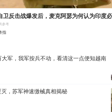
武汉天桥城管打人 当地通报
4.2平卫生间补漏注胶花1.55万
印自卫反击战爆发后，麦克阿瑟为何认为印度
白海豚路径图
供参考
律师谈贾冰私人饭局被偷拍
终指
5万小车卖不动 微型代步车集体遇冷
男子结婚8年3个女儿都不是亲生
0万大军，我军按兵不动，看清这一点便知越南
从科技创新看开局起步的时与势
覆灭，苏军神速缴械真相揭秘