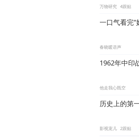
万物研究
4跟贴
一口气看完“
春晓暖语声
1962年中
他走我心既空
历史上的第
影视宠儿
2跟贴