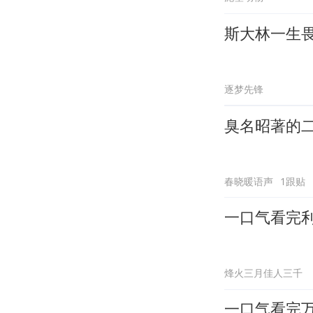
斯大林一生
逐梦先锋
臭名昭著的
春晓暖语声
1跟贴
一口气看完
烽火三月佳人三千
一口气看完万