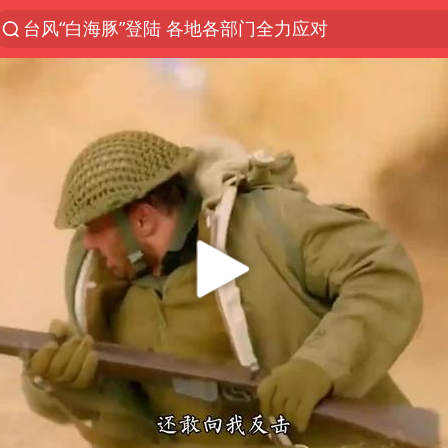
台风“白海豚”登陆 各地各部门全力应对
小沈阳加盟《披荆斩棘》
新疆生产建设兵团生态环境局原局长被查
上海鼓励居家办公
多地银行上调存款利率
手机真会“偷听”我们说话吗
NBA传奇教练老尼尔森去世
武汉3名城管协管员殴打摊主被刑拘
上海地铁4条线路全线停运
上海暴雨已致多处积水
宇树申购 中一签有望赚20万元