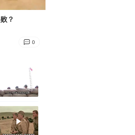
03:07
Enter
fullscreen
必败？
0