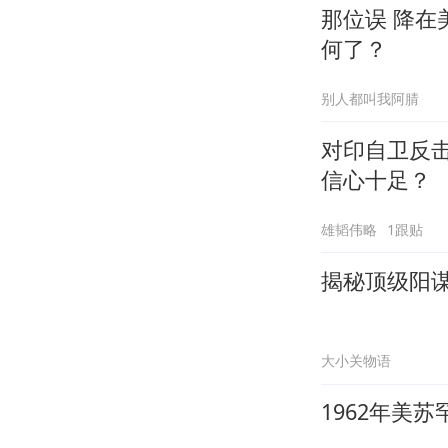
那位误 降在美
何了？
别人都叫我阿腈
对印自卫反
信心十足？
雄韬伟略
1跟贴
揭秘顶级阳
大小关物语
1962年美