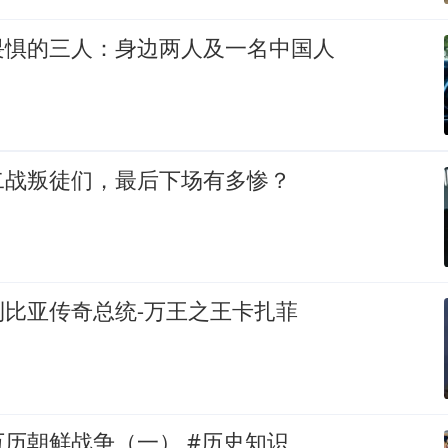
畏惧的三人：身边两人及一名中国人
二战叛徒们，最后下场有多惨？
利比亚传奇总统-万王之王卡扎菲
历朝鲜战争（一） #历史知识