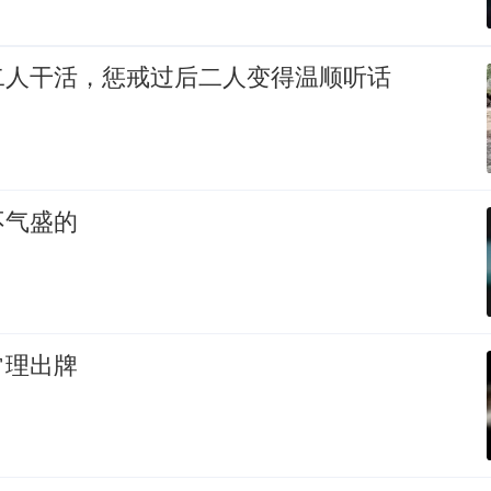
二人干活，惩戒过后二人变得温顺听话
不气盛的
常理出牌