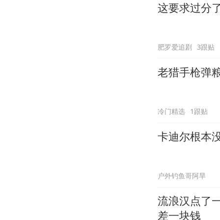
这要求过分
肥罗爱追剧
3跟贴
老猎手枪弹
冷门精选
1跟贴
卡迪尔根本
户外钓鱼哥阿旱
流浪汉点了
差一块钱