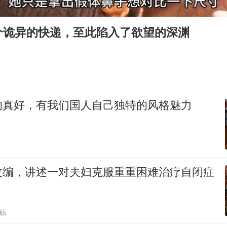
台风灿鸿未来对中国无影响
美媒称美国想用战术核武器对抗中俄
个诡异的快递，至此陷入了欲望的深渊
985博士后被曝在妻子孕期出轨后续
“空调24小时开着更省电”不实
如何把百年大党建设得更加坚强有力？
的真好，有我们国人自己独特的风格魅力
改编，讲述一对夫妇克服重重困难治疗自闭症
跟贴