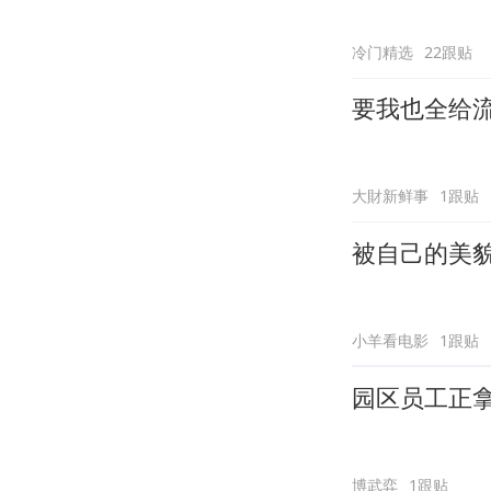
冷门精选
22跟贴
要我也全给
大財新鲜事
1跟贴
被自己的美
小羊看电影
1跟贴
园区员工正
博武弈
1跟贴