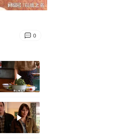
05:08
Enter
fullscreen
0