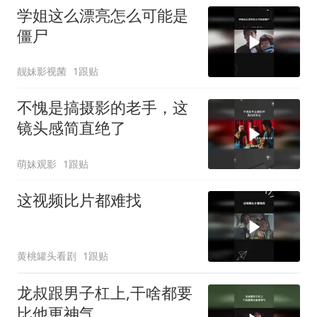
学姐这么漂亮怎么可能是
僵尸
靓妹影视菌
1跟贴
不愧是搞摄影的老手，这
镜头感简直绝了
萌妹观影
1跟贴
这视频比片都难找
黄桃罐头看剧
1跟贴
龙叔跟男子杠上,干啥都要
比他更神气