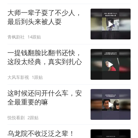
大师一辈子耍了不少人，
最后到头来被人耍
青枫剧社
14跟贴
一提钱翻脸比翻书还快，
这段太经典，真实到扎心
大风车影视
1跟贴
这时候还问开什么车，安
全最重要的嘛
悦悦看剧
2跟贴
乌龙院不收泛泛之辈！