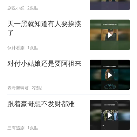
剧说小妖
2跟贴
天一黑就知道有人要挨揍
了
伙计看剧
1跟贴
对付小姑娘还是要阿祖来
表哥剪辑君
2跟贴
跟着豪哥想不发财都难
三有追剧
1跟贴