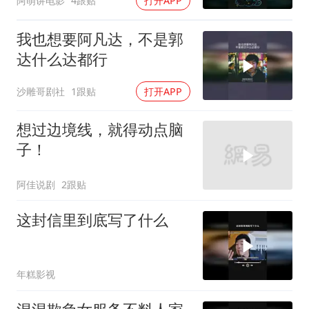
阿萌讲电影
4跟贴
打开APP
我也想要阿凡达，不是郭
达什么达都行
沙雕哥剧社
1跟贴
打开APP
想过边境线，就得动点脑
子！
阿佳说剧
2跟贴
这封信里到底写了什么
年糕影视