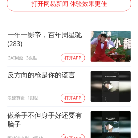
酒店回应车内过夜被收150元
打开网易新闻 体验效果更佳
商场现钱学森巨幅海报 负责人回应
杭州全市有序停课
一年一影帝，百年周星驰
36岁男演员成景区NPC后人气爆棚
(283)
“不怕六爷挂得多 就怕六爷挂一颗”
GAI周延
3跟贴
打开APP
全民健身事业高质量发展
乐享全民健身 共筑健康中国
反方向的枪是你的谎言
浪嫂剪辑
1跟贴
打开APP
做杀手不但身手好还要有
脑子