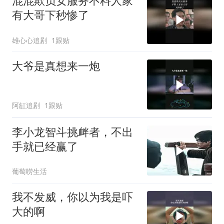
混混欺负女服务不料人家
有大哥下秒惨了
雄心心追剧
1跟贴
大爷是真想来一炮
阿缸追剧
1跟贴
李小龙智斗挑衅者，不出
手就已经赢了
葡萄唠生活
我不发威，你以为我是吓
大的啊