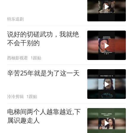
特乐追剧
说好的切磋武功，我就绝
不会干别的
西柚影视君
1跟贴
辛苦25年就是为了这一天
泠泠剪辑
1跟贴
电梯间两个人越靠越近,下
属识趣走人