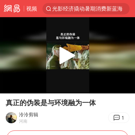
视频
光影经济撬动暑期消费新蓝海
新疆优化调整景区内自驾服务费
“新疆的交警怎么个个像我妈”
WTT横滨冠军赛国乒女单三将晋级四强
西湖突现狂风暴雨 游客瞬间被浇透
情侣在平潭拍日出时坠崖致一死一伤
香港正式允许“拒绝抢救”
00:00
01:30
《欢迎来龙餐馆》口碑
Play
Ent
full
白海豚将正面袭击贯穿浙江
真正的伪装是与环境融为一体
郑丽文：台湾从来没有“独立”过
泠泠剪辑
1
河南
几元成本的AI广告导致千万市值蒸发