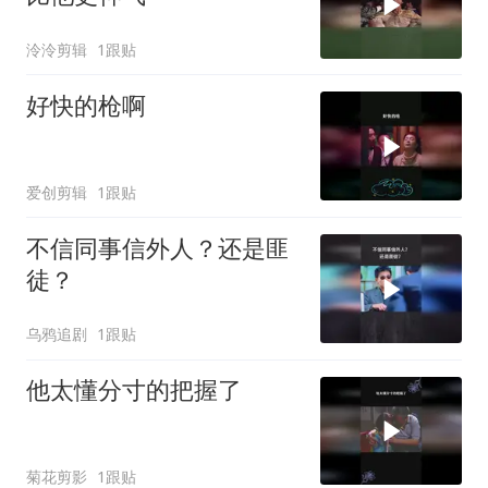
泠泠剪辑
1跟贴
好快的枪啊
爱创剪辑
1跟贴
不信同事信外人？还是匪
徒？
乌鸦追剧
1跟贴
他太懂分寸的把握了
菊花剪影
1跟贴