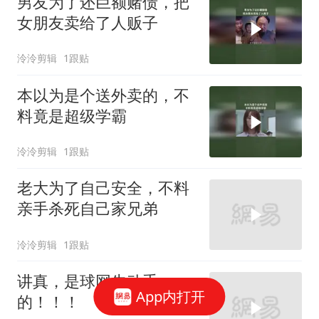
男友为了还巨额赌债，把
女朋友卖给了人贩子
泠泠剪辑
1跟贴
本以为是个送外卖的，不
料竟是超级学霸
泠泠剪辑
1跟贴
老大为了自己安全，不料
亲手杀死自己家兄弟
泠泠剪辑
1跟贴
讲真，是球网先动手
App内打开
的！！！