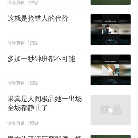
泠泠剪辑
1跟贴
这就是抢错人的代价
泠泠剪辑
1跟贴
多加一秒钟班都不可能
泠泠剪辑
1跟贴
果真是人间极品她一出场
全场都静止了
泠泠剪辑
1跟贴