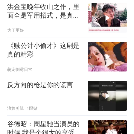
洪金宝晚年收山之作，里
面全是军用招式，是真正
的杀人技，太狠了
为了更好
《贼公计小偷才》这剧是
真的精彩
萌宠倒霉日常
反方向的枪是你的谎言
浪嫂剪辑
1跟贴
谷德昭：周星驰当演员的
时候 我是个很大的享受