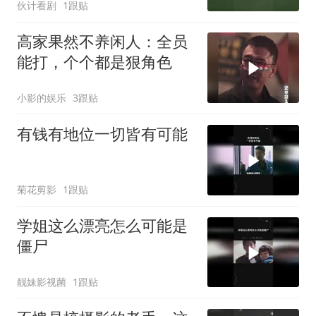
伙计看剧
1跟贴
高家果然不养闲人：全员
能打，个个都是狠角色
小影的娱乐
3跟贴
有钱有地位一切皆有可能
菊花剪影
1跟贴
学姐这么漂亮怎么可能是
僵尸
靓妹影视菌
1跟贴