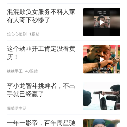
混混欺负女服务不料人家
有大哥下秒惨了
雄心心追剧
1跟贴
这个劫匪开工肯定没看黄
历！
糖糖手工
40跟贴
李小龙智斗挑衅者，不出
手就已经赢了
葡萄唠生活
一年一影帝，百年周星驰