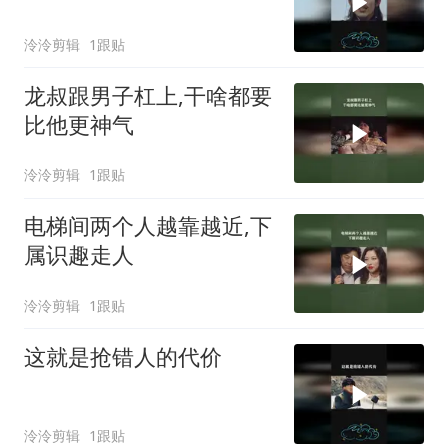
泠泠剪辑
1跟贴
龙叔跟男子杠上,干啥都要
比他更神气
泠泠剪辑
1跟贴
电梯间两个人越靠越近,下
属识趣走人
泠泠剪辑
1跟贴
这就是抢错人的代价
泠泠剪辑
1跟贴