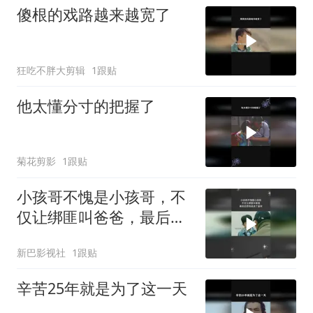
傻根的戏路越来越宽了
狂吃不胖大剪辑
1跟贴
他太懂分寸的把握了
菊花剪影
1跟贴
小孩哥不愧是小孩哥，不
仅让绑匪叫爸爸，最后还
把他送进了监狱
新巴影视社
1跟贴
辛苦25年就是为了这一天