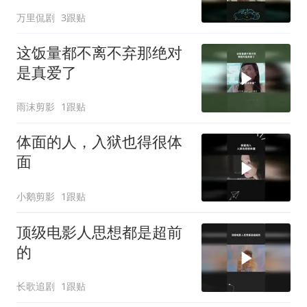
万里侃剧
3跟贴
这饭量都不离不弃那绝对
是真爱了
雨沫剪影
1跟贴
体面的人，入狱也得很体
面
小鹅剪影
1跟贴
顶级电影人思想都是超前
的
长歌追剧
1跟贴