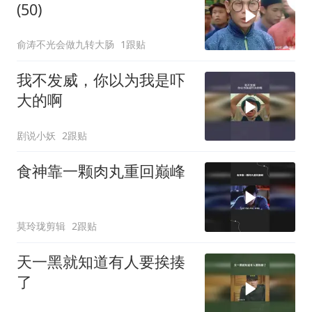
(50)
俞涛不光会做九转大肠
1跟贴
我不发威，你以为我是吓
大的啊
剧说小妖
2跟贴
食神靠一颗肉丸重回巅峰
莫玲珑剪辑
2跟贴
天一黑就知道有人要挨揍
了