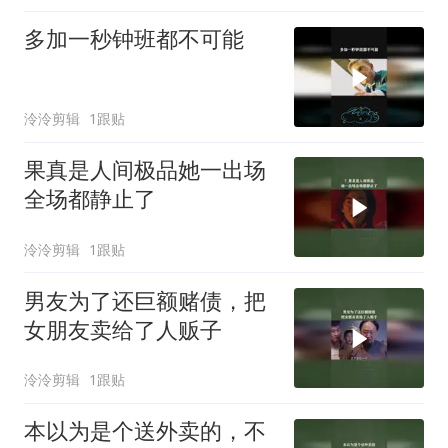
多加一秒钟班都不可能
泠泠剪辑
1跟贴
果真是人间极品她一出场
全场都静止了
泠泠剪辑
1跟贴
男友为了还巨额赌债，把
女朋友卖给了人贩子
泠泠剪辑
1跟贴
本以为是个送外卖的，不