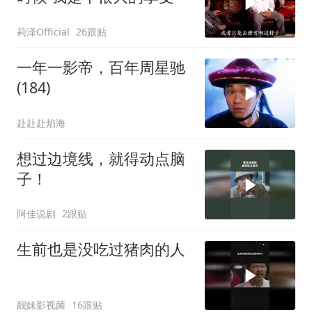
莉泽Official
26跟贴
一年一影帝，百年周星驰
(184)
赴赴赴焰海
想过边境线，就得动点脑
子！
阿佳说剧
2跟贴
生前也是没吃过猪肉的人
靓妹影视菌
16跟贴