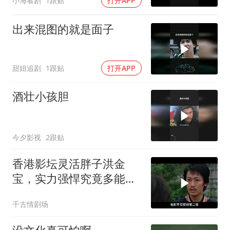
小海看剧
1跟贴
打开APP
出来混图的就是面子
甜妞追剧
1跟贴
打开APP
酒壮小孩胆
今夕影视
2跟贴
香港影坛灵活胖子洪金
宝，实力强悍究竟多能
打，深度解析其江湖地位
千古情剧场