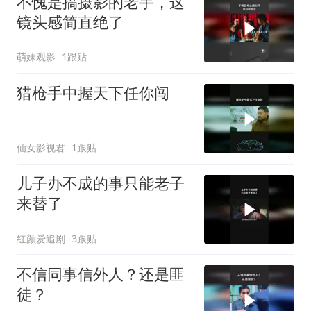
不愧是搞摄影的老手，这
镜头感简直绝了
萌妹观影
1跟贴
猎枪手中握天下任你闯
仙女影视君
1跟贴
儿子办不成的事只能老子
来替了
红颜爱追剧
3跟贴
不信同事信外人？还是匪
徒？