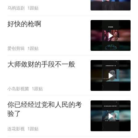
乌鸦追剧
1跟贴
好快的枪啊
爱创剪辑
1跟贴
大师敛财的手段不一般
小岛影视菌
1跟贴
你已经经过党和人民的考
验了
连花影视
1跟贴