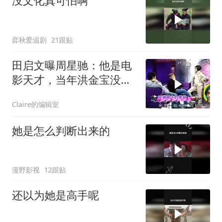
没文化真可怕啊
弈秋爱追剧
21跟贴
田启文曝周星驰：他是电
影天才，当年洪金宝没跟
星爷吵架！
Claire的编辑室
她是怎么判断出来的
漫野影视
12跟贴
还以为她是高手呢