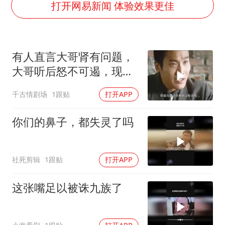
几元成本的AI广告导致千万市值蒸发
打开网易新闻 体验效果更佳
茅台部分直营店飞天茅台提价
酒店回应车内过夜被收150元
有人直言大哥肾有问题，
商场现钱学森巨幅海报 负责人回应
大哥听后怒不可遏，现场
杭州全市有序停课
局面剑拔弩张
千古情剧场
1跟贴
打开APP
乐享全民健身 共筑健康中国
你们的鼻子，都失灵了吗
社死剪辑
1跟贴
打开APP
这张嘴足以被诛九族了