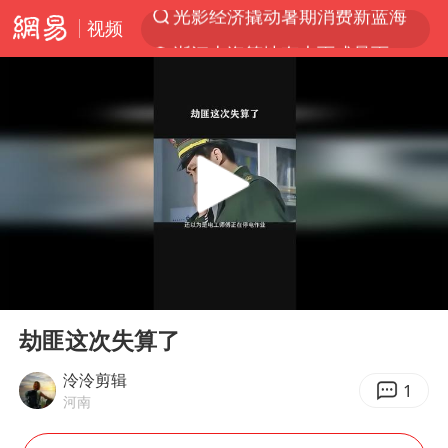
视频
浙江上海等地有大雨或暴雨
新疆优化调整景区内自驾服务费
微信又有新功能，你可以“撤回”你的撤回了！
“新疆的交警怎么个个像我妈”
情侣平潭拍日出坠崖1死1伤
上四休三，但降薪1000元，你接受吗？
西湖突现狂风暴雨 游客瞬间被浇透
00:00
00:53
台当局重金为“台独”织“皇帝新衣”
Play
Ent
full
白海豚将正面袭击贯穿浙江
劫匪这次失算了
《欢迎来龙餐馆》口碑
泠泠剪辑
1
河南
郑丽文：台湾从来没有“独立”过