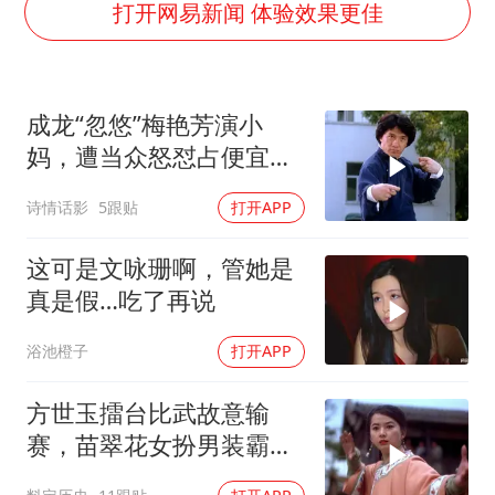
河南某医院2.33亿工程串标案细节披露
打开网易新闻 体验效果更佳
男子杀人后逃进深山21年活得像野人
立秋的仪式感
成龙“忽悠”梅艳芳演小
公司“上四休三”但要降薪1000元
妈，遭当众怒怼占便宜：
A股收盘：三大指数均涨超1%
醉拳对战夺命连环腿
诗情话影
5跟贴
打开APP
朱雨玲晋级WTT横滨冠军赛女单八强
如何把百年大党建设得更加坚强有力？
这可是文咏珊啊，管她是
真是假…吃了再说
浴池橙子
打开APP
方世玉擂台比武故意输
赛，苗翠花女扮男装霸气
上台，开启精彩挑战