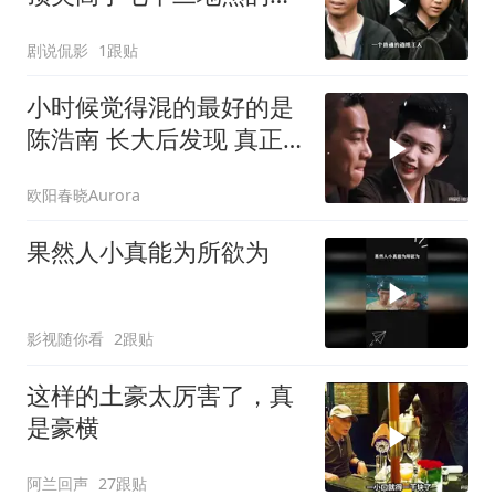
当家
剧说侃影
1跟贴
小时候觉得混的最好的是
陈浩南 长大后发现 真正
混的最好的是山鸡
欧阳春晓Aurora
果然人小真能为所欲为
影视随你看
2跟贴
这样的土豪太厉害了，真
是豪横
阿兰回声
27跟贴