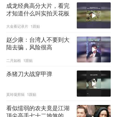
成龙经典高分大片，看完
才知道什么叫实拍天花板
大金看记录片
1跟贴
赵少康：台湾人不要到大
陆去骗，风险很高
二月如栢
1跟贴
杀猪刀大战穿甲弹
莫玲珑剪辑
1跟贴
看似懦弱的农夫竟是江湖
顶尖高手七十二地煞的二