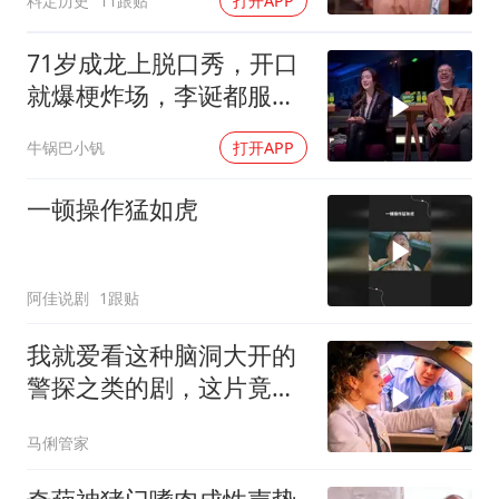
料定历史
11跟贴
打开APP
71岁成龙上脱口秀，开口
就爆梗炸场，李诞都服
气！
牛锅巴小钒
打开APP
一顿操作猛如虎
阿佳说剧
1跟贴
我就爱看这种脑洞大开的
警探之类的剧，这片竟然
没看过，太好看了
马俐管家