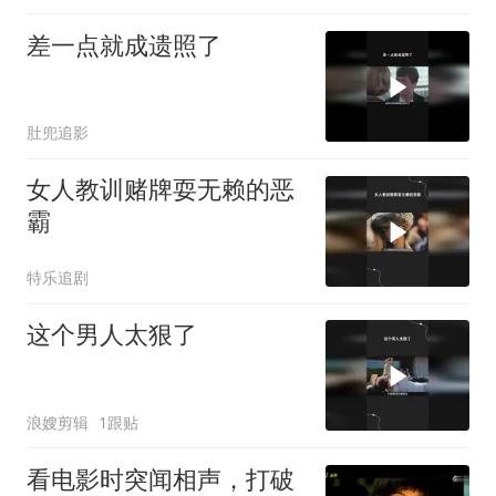
差一点就成遗照了
肚兜追影
女人教训赌牌耍无赖的恶
霸
特乐追剧
这个男人太狠了
浪嫂剪辑
1跟贴
看电影时突闻相声，打破