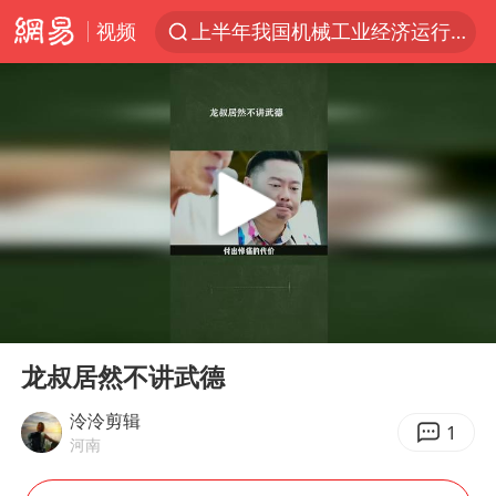
视频
上半年我国机械工业经济运行稳中有进
汪峰阻止14岁女儿买大牌
女子开一天一夜空调后二氧化碳中毒
王力宏演唱会黄牛带观众藏匿被查获
官方通报教师招聘笔试前13名被淘汰
泰国校园枪击案死亡人数升至7人
陕西省委书记赶赴柞水县杏坪镇
00:00
00:24
女孩摆摊卖菌子时收到北大通知书
Play
Ent
full
改名后的“青海拉面”店
龙叔居然不讲武德
广岛核爆81周年央视播《奥本海默》
泠泠剪辑
1
河南
四川宜宾市高县发生4.9级地震