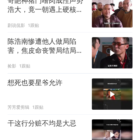
奇葩神猪门嗜肉成性声势
浩大，竟一朝遇上硬核江
湖女侠
剧说侃影
1跟贴
陈浩南惨遭他人做局陷
害，焦皮命丧警局结局悲
惨，江湖风云暗藏多少阴
捡影
1跟贴
谋
想死也要星爷允许
芳芳爱剪辑
1跟贴
干这行分赃不均是大忌