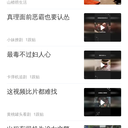
山楂唠生活
真理面前恶霸也要认怂
小妹撩剧
1跟贴
最毒不过妇人心
卡弹机追剧
1跟贴
这视频比片都难找
黄桃罐头看剧
1跟贴