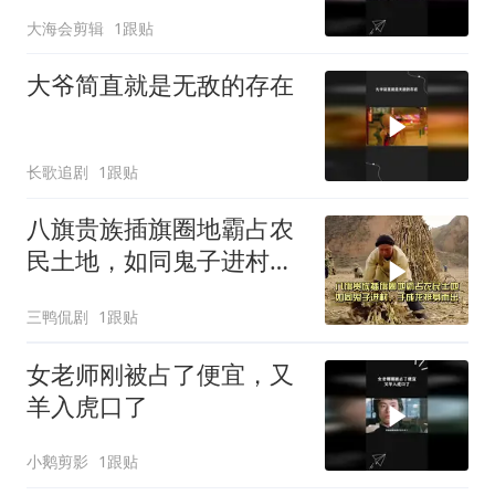
大海会剪辑
1跟贴
大爷简直就是无敌的存在
长歌追剧
1跟贴
八旗贵族插旗圈地霸占农
民土地，如同鬼子进村，
于成龙挺身而出
三鸭侃剧
1跟贴
女老师刚被占了便宜，又
羊入虎口了
小鹅剪影
1跟贴