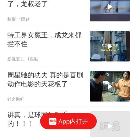
了，龙叔老了
秋影
1跟贴
特工界女魔王，成龙来都
拦不住
影视宠儿
1跟贴
周星驰的功夫 真的是喜剧
动作电影的天花板了
锌之助吖
讲真，是球网先动手
App内打开
的！！！