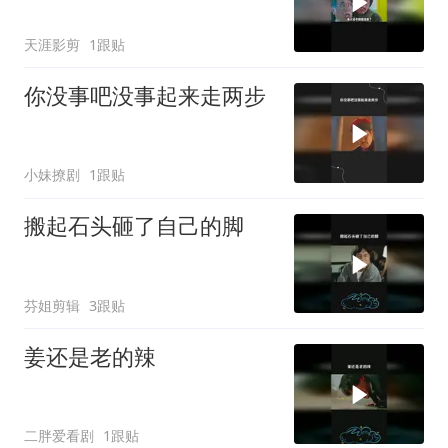
天涯影剪
1跟贴
你没事吧没事起来走两步
小妹撩剧
1跟贴
搬起石头砸了自己的脚
芬姐剪辑
3跟贴
姜还是老的辣
二胖爱看剧
1跟贴