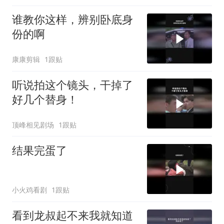
谁教你这样，辨别卧底身
份的啊
康康剪辑
1跟贴
听说拍这个镜头，干掉了
好几个替身！
顶峰相见剧场
1跟贴
结果完蛋了
小火鸡看剧
1跟贴
看到龙叔起不来我就知道