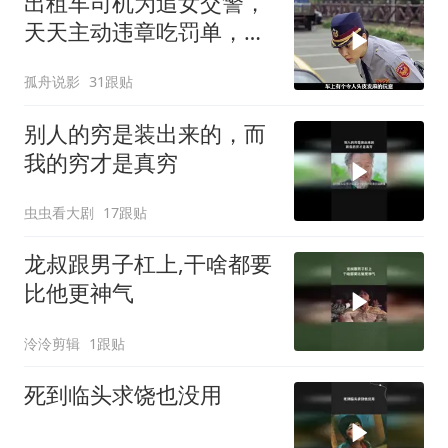
出租车司机为追女交警，
天天主动违章吃罚单，这
操作绝了
孤舟说影
31跟贴
别人的穷是装出来的，而
我的穷才是真穷
虫虫看大剧
17跟贴
龙叔跟男子杠上,干啥都要
比他更神气
泠泠剪辑
1跟贴
死到临头求饶也没用