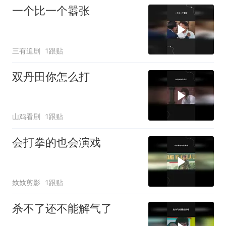
一个比一个嚣张
三有追剧
1跟贴
双丹田你怎么打
山鸡看剧
1跟贴
会打拳的也会演戏
奻奻剪影
1跟贴
杀不了还不能解气了