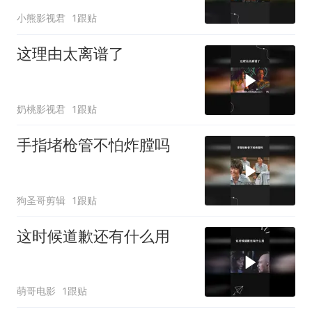
小熊影视君
1跟贴
这理由太离谱了
奶桃影视君
1跟贴
手指堵枪管不怕炸膛吗
狗圣哥剪辑
1跟贴
这时候道歉还有什么用
萌哥电影
1跟贴