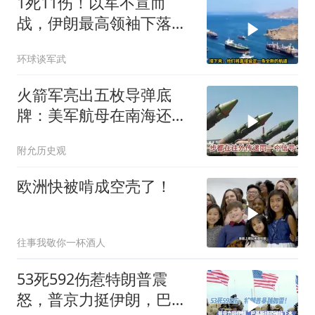
1死11伤！以军不宣而
战，伊朗最高领袖下落不
明？特朗普发出通牒
环球谈军武
火箭军亮出五枚导弹底
牌：美军航母在南海还有
安全区吗？
附允历史观
欧洲快被啃成空壳了！
往事我敬你一杯酒人
53死592伤惹特朗普震
怒，普京力挺伊朗，巴恐