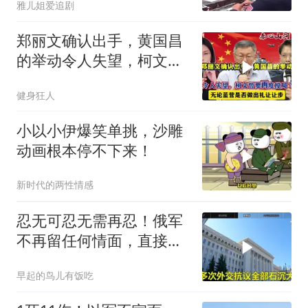
雅儿姐爱追剧
郑丽文确认出手，黄国昌
的举动令人失望，柯文哲
要再度搅局？
健身狂人
小以小伊爆笑单挑，沙雕
动画根本停不下来！
新时代的两性情感
忍无可忍无需再忍！俄军
不再留任何情面，直接炸
平基辅美国军工厂
早起的鸟儿有饭吃