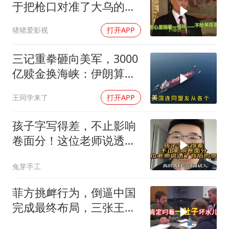
于把枪口对准了大乌的军
火库
猪猪爱影视
打开APP
三记重拳砸向美军，3000
亿赎金换海峡：伊朗算准
了特朗普不敢还手
王同学来了
打开APP
孩子字写得差，不止影响
卷面分！这位老师说透了
背后的原因
兔芽手工
菲方挑衅行为，倒逼中国
完成最终布局，三张王牌
现身黄岩岛