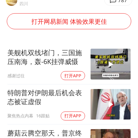
胡彦斌获《歌手2026》歌王
787
四川
胜宏科技：股票交易异常波动
打开网易新闻 体验效果更佳
美股存储板块集体大跌
东航：国内客票提前14天免费退改
名创优品回应女子吐槽内裤质量差
美舰机双线堵门，三国施
日本试射“战斧”导弹，国防部回应
压南海，轰-6K挂弹威慑
胡彦斌韩磊 谁帮谁
感谢过往
打开APP
夯实基础开新局
特朗普对伊朗最后机会表
态被证虚假
聚焦热点内幕
16跟贴
打开APP
蘑菇云腾空那天，普京终