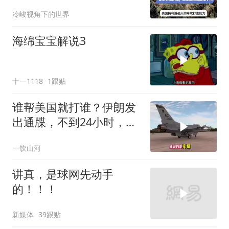
被牵连
冷峻视角下的世界
海绵宝宝解说3
十一1118
1跟贴
谁帮美国就打谁？伊朗发
出通牒，不到24小时，特
朗普态度发生转变
一饮山河
讲真，是球网先动手
的！！！
新媒体
39跟贴