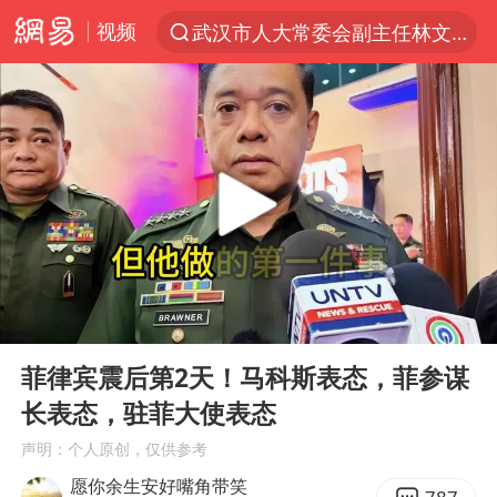
视频
武汉市人大常委会副主任林文书被查
“电影+”如何激发千亿级消费新活力？
全球首个长时储能一体化产业园量产
台风白海豚已进入24小时警戒线
“秋天的第一杯奶茶”6岁了
上海：台风白海豚或将带来龙卷风
四川宜宾市高县4.9级地震致1人死亡
00:00
05:56
中巨芯：上半年归母净利润1405.77万元
Play
Ent
full
38岁演员求职万岁山NPC成功
菲律宾震后第2天！马科斯表态，菲参谋
长表态，驻菲大使表态
国乒男单横滨冠军赛全军覆没
声明：个人原创，仅供参考
U17国足三连胜晋级明日之星半决赛
愿你余生安好嘴角带笑