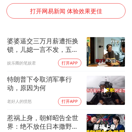
杭州全市有序停课
打开网易新闻 体验效果更佳
夏日经济乘“热”而上 消费市场向“新”而行
上四休三，但降薪1000元，你接受吗？
36岁男演员成景区NPC后人气爆棚
婆婆逼交三万月薪遭拒换
宇树王兴兴被问了360多个问题
锁，儿媳一言不发，五天
全民健身事业高质量发展
后丈夫收传票
娱乐圈的笔娱君
打开APP
唐田赛前发布会上引用《孙子兵法》
特朗普下令取消军事行
乐享全民健身 共筑健康中国
动，原因为何
老好人的愤怒
打开APP
惹祸上身，朝鲜昭告全世
界：绝不放任日本撒野！