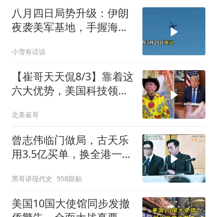
八月四日局势升级：伊朗
夜袭美军基地，手握海峡
筹码提出3000亿诉求
小雪有话说
【崔哥天天侃8/3】靠着这
六大优势，美国科技领军
全世界
北美崔哥
曾志伟临门做局，古天乐
用3.5亿买单，换全港一声
佩服！
黑哥讲现代史
958跟贴
美国10国大使馆同步发撤