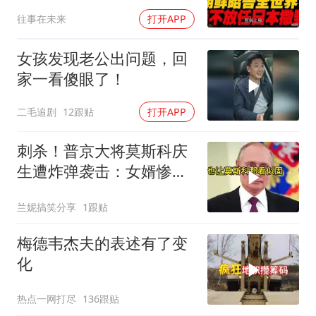
高市还能硬撑多久
往事在未来
打开APP
女孩发现老公出问题，回
家一看傻眼了！
二毛追剧
12跟贴
打开APP
刺杀！普京大将莫斯科庆
生遭炸弹袭击：女婿惨
死，女儿重伤
兰妮搞笑分享
1跟贴
梅德韦杰夫的表述有了变
化
热点一网打尽
136跟贴