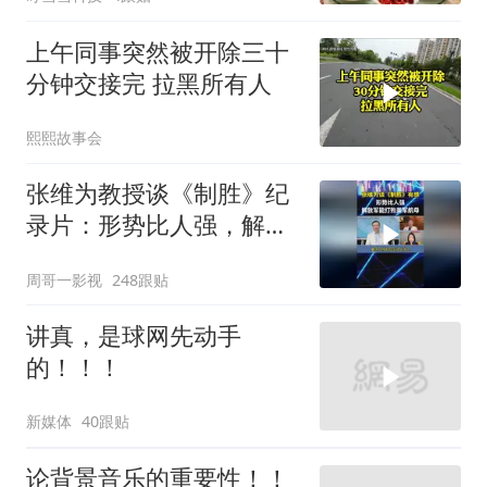
上午同事突然被开除三十
分钟交接完 拉黑所有人
熙熙故事会
张维为教授谈《制胜》纪
录片：形势比人强，解放
军能打败美军航母！
周哥一影视
248跟贴
讲真，是球网先动手
的！！！
新媒体
40跟贴
论背景音乐的重要性！！