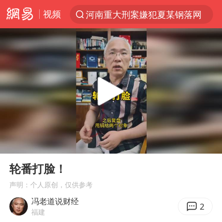
视频
河南重大刑案嫌犯夏某钢落网
光影经济撬动暑期消费新蓝海
陈思诚零点晒照为佟丽娅庆生
微信又有新功能，你可以“撤回”你的撤回了！
河南发布农田渍涝灾害风险预警
新疆优化调整景区内自驾服务费
情侣平潭拍日出坠崖1死1伤
00:00
11:43
《欢迎来龙餐馆》口碑
Play
Ent
full
央视新主播李秋莹孙亚鹏亮相
轮番打脸！
郑丽文：台湾从来没有“独立”过
声明：个人原创，仅供参考
冯老道说财经
酒店花洒现排泄物住客索赔遭拒
2
福建