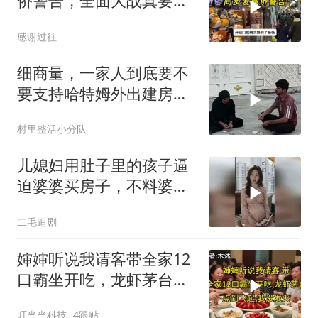
侨警告，全面大战真要来
了？
感谢过往
细商量，一家人到底要不
要支持哈特姆外出建房的
这个决定
村里整活小分队
儿媳妇用肚子里的孩子逼
迫婆婆买房子，不料婆婆
的做法绝了！
二毛追剧
婶婶听说我请客带全家12
口霸坐开吃，龙虾茅台点
到飞起，我没发
叮当当科技
4跟贴