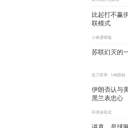
比起打不赢
联模式
小蒋爱唠嗑
苏联幻灭的
捉刀世界
148跟贴
伊朗否认与
黑兰表忠心
环球谈军武
讲真，是球