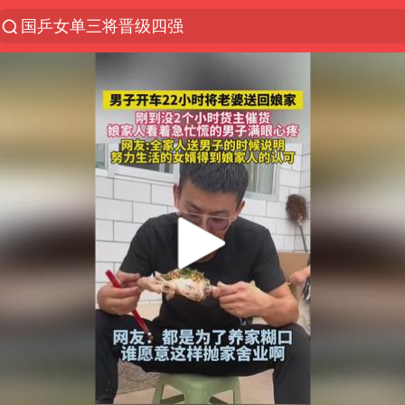
国乒女单三将晋级四强
光影经济撬动暑期消费新蓝海
马克·艾伦退出斯诺克中国公开赛
新疆优化调整景区内自驾服务费
央视新主播李秋莹孙亚鹏亮相
商场现钱学森巨幅海报 负责人回应
情侣平潭拍日出坠崖1死1伤
36岁男演员成景区NPC后人气爆棚
全民健身事业高质量发展
台当局重金为“台独”织“皇帝新衣”
几元成本的AI广告导致千万市值蒸发