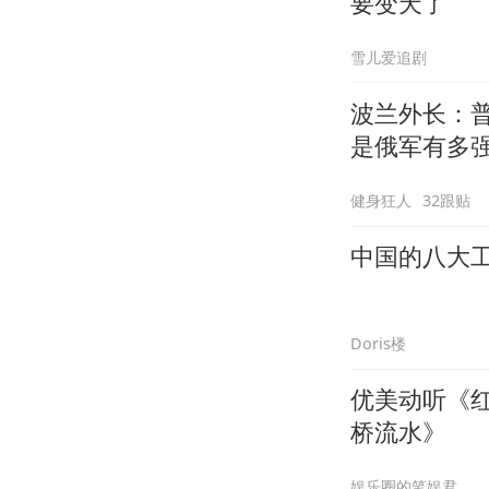
要变天了
雪儿爱追剧
波兰外长：
是俄军有多
健身狂人
32跟贴
中国的八大
Doris楼
优美动听《
桥流水》
娱乐圈的笔娱君