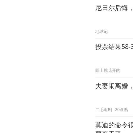
尼日尔后悔
地球记
投票结果58
陌上桃花开的
夫妻闹离婚
二毛追剧
20跟贴
莫迪的命令