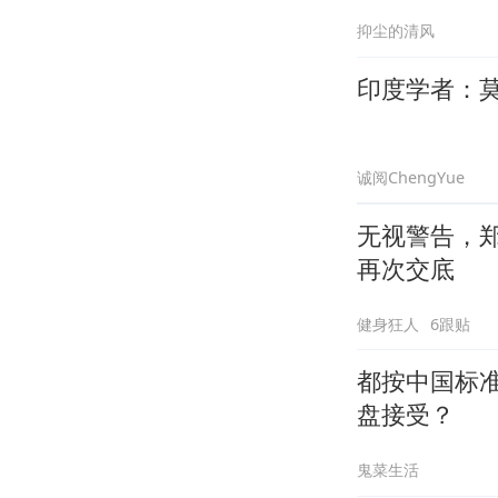
抑尘的清风
印度学者：
诚阅ChengYue
无视警告，
再次交底
健身狂人
6跟贴
都按中国标
盘接受？
鬼菜生活