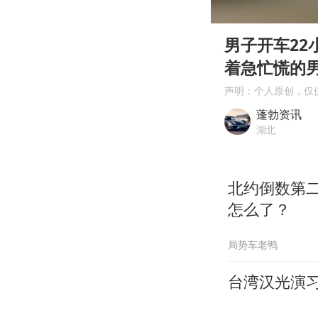
00:00
Play
男子开车2
着急忙慌的
声明：个人原创，仅
蓬勃资讯
湖北
北约倒数第
怎么了？
局势车老鸭
台湾汉光演习