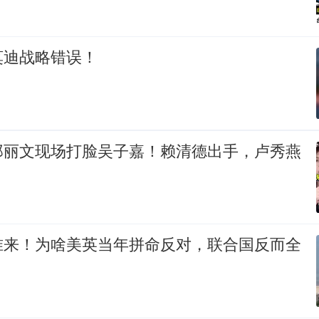
莫迪战略错误！
郑丽文现场打脸吴子嘉！赖清德出手，卢秀燕
准来！为啥美英当年拼命反对，联合国反而全