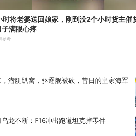
老挝国会主席赛宋蓬逝世
夏日经济乘“热”而上 消费市场向“新”而行
2小时将老婆送回娘家，刚到没2个小时货主催
白海豚将正面袭击贯穿浙江
男子满眼心疼
酒店回应车内过夜被收150元
供参考
黄金牛市回来了吗
酒店花洒现排泄物住客索赔遭拒
杭州全市有序停课
二，潜艇趴窝，驱逐舰被砍，昔日的皇家海军
乐享全民健身 共筑健康中国
乌龙不断：F16冲出跑道坦克掉零件