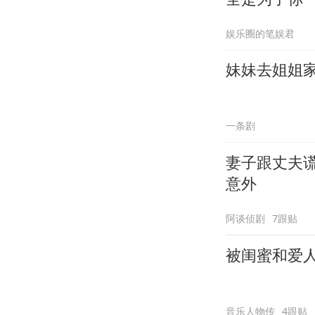
娱乐圈的笔娱君
妹妹去姐姐
一条剧
妻子跟丈夫谎
意外
阿谈侦剧
7跟贴
被闺蜜和爱
音乐人物传
4跟贴