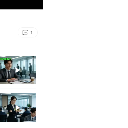
01:26
Enter
fullscreen
1