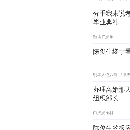
分手我未说
毕业典礼
糖逗在娱乐
陈俊生终于
明星人物八卦
1跟
办理离婚那
组织部长
白浅娱乐聊
陈俊生的报