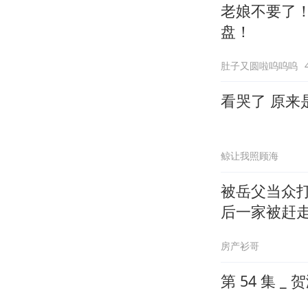
老娘不要了
盘！
肚子又圆啦呜呜呜
看哭了 原来
鲸让我照顾海
被岳父当众打
后一家被赶
房产衫哥
第 54 集