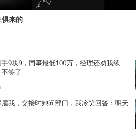
百花奖开幕式
38岁演员求职万岁山NPC成功
生俱来的
老中医：立秋后养心是关键
国防部：中国军队坚决反制任何闹海挑衅图谋
我国外贸延续良好增长态势
东航：国内客票提前14天免费退改
手9块9，同事最低100万，经理还劝我续
欧阳娜娜窦靖童好搭
：不签了
夯实基础开新局
贴
解雇我，交接时她问部门，我冷笑回答：明天