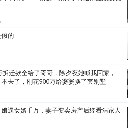
贴
是假的
0万拆迁款全给了哥哥，除夕夜她喊我回家，
不去了，刚花900万给婆婆换了套别墅
母娘逼女婿千万，妻子变卖房产后终看清家人