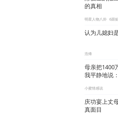
的真相
明星人物八卦
6跟
认为儿媳妇
浩烽
母亲把140
我平静地说：
小蜜情感说
庆功宴上丈
真面目