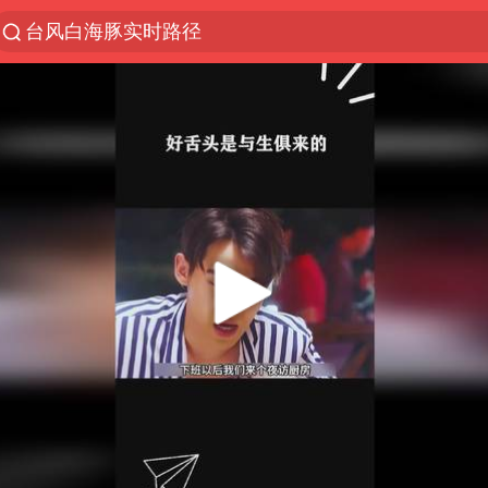
台风白海豚实时路径
“电影+”如何激发千亿级消费新活力？
秘鲁和墨西哥宣布恢复外交关系
沙特土耳其巴基斯坦签署共同防务协议
中医教你一招提升气血
全球首个长时储能一体化产业园量产
四川宜宾市高县4.9级地震致1人死亡
胜宏科技：股票交易异常波动
中巨芯：上半年归母净利润1405.77万元
美股存储板块集体大跌
U17国足点球大战淘汰河床晋级决赛