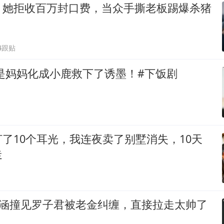
！她拒收百万封口费，当众手撕老板踢爆杀猪
4跟贴
是妈妈化成小鹿救下了诱墨！#下饭剧
了10个耳光，我连夜卖了别墅消失，10天
走
 _ 贺涵撞见罗子君被老金纠缠，直接拉走太帅了