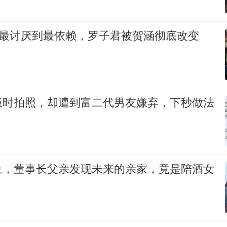
 _ 从最讨厌到最依赖，罗子君被贺涵彻底改变
饭时拍照，却遭到富二代男友嫌弃，下秒做法
上，董事长父亲发现未来的亲家，竟是陪酒女