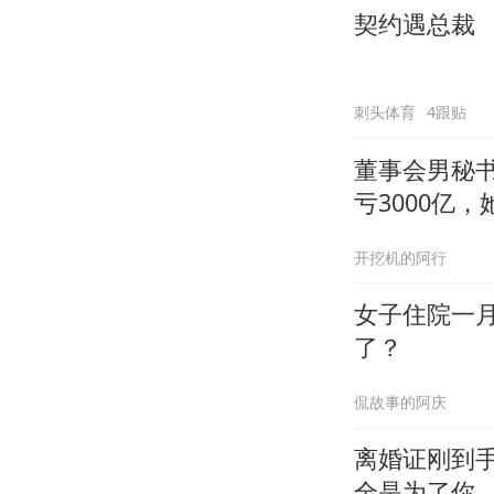
契约遇总裁
刺头体育
4跟贴
董事会男秘书
亏3000亿，
开挖机的阿行
女子住院一
了？
侃故事的阿庆
离婚证刚到
全是为了你