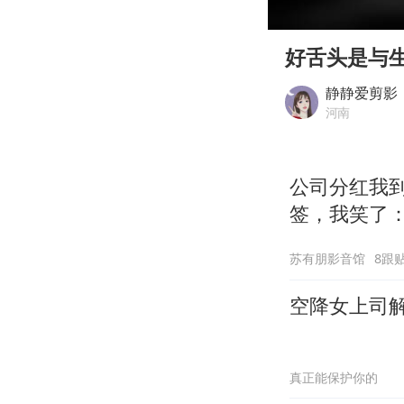
00:00
Play
好舌头是与
静静爱剪影
河南
公司分红我到
签，我笑了
苏有朋影音馆
8跟
空降女上司
真正能保护你的