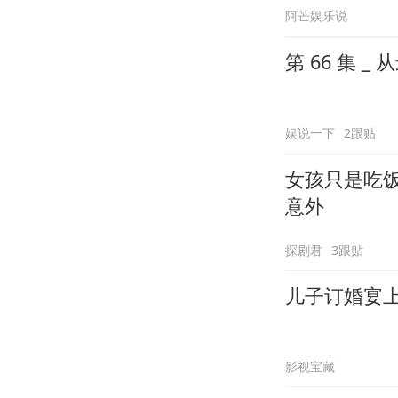
阿芒娱乐说
第 66 集
娱说一下
2跟贴
女孩只是吃
意外
探剧君
3跟贴
儿子订婚宴
影视宝藏