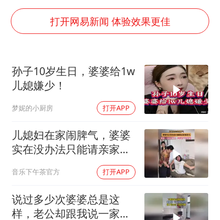
粉笔发布“自曝式”公开信
现代版摸金校尉落网查获400多枚古币
打开网易新闻 体验效果更佳
哈尔滨暴雨饭店门挡积水
服务实体经济 财政金融打出组合拳
孙子10岁生日，婆婆给1w
男子结婚8年发现3个女儿均非亲生
儿媳嫌少！
奋进开新局 实干挑大梁
梦妮的小厨房
打开APP
儿媳妇在家闹脾气，婆婆
实在没办法只能请亲家母
出马
音乐下午茶官方
打开APP
说过多少次婆婆总是这
样，老公却跟我说一家人