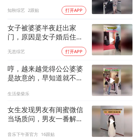
有什么关系
知秋综艺
2跟贴
打开APP
女子被婆婆半夜赶出家
门，原因是女子婚后住的
房是婆婆出钱买的
无恙综艺
打开APP
哼，越来越觉得公公婆婆
是故意的，早知道就不让
他们走了
生活柴柴乐
女生发现男友有闺蜜微信
当场质问，男友一番解释
让她心服口服
音乐下午茶官方
16跟贴