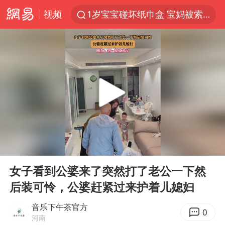
视频
1岁宝宝碰坏纸巾盒 宝妈被索赔924元
台风白海豚环流面积近似13个浙江
Meta被判支付5.67亿美元
台风白海豚逼近 暴雨大暴雨来袭
47岁妈妈突然产女 26岁女儿：很震惊
OpenAI为免费用户升级GPT-5.6 Luna
日本广岛民众举行游行反对政府行径
00:00
00:18
实探山东最热的“中国蔬菜之乡”
Play
Ent
full
女子开一天一夜空调后二氧化碳中毒
女子看到公婆来了突然打了老公一下然
后装可怜，公婆赶紧过来护着儿媳妇
台风白海豚最新路径研判来了
船舶避风项目停工 多地全力防台风
音乐下午茶官方
0
河南