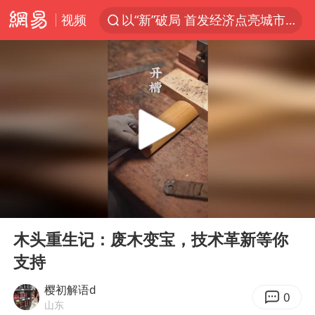
视频
以“新”破局 首发经济点亮城市消费活力
台风白海豚最新路径
昆明石林火把节
63岁关之琳否认与27岁模特恋情
外交部发言人就广岛核爆81周年等答记者问
27岁女子成组织卖淫集团主犯被通缉
我国编制完成新版全月地质图
00:00
00:32
贵州轮胎子公司获美国退税8136万
Play
Ent
full
胡塞武装袭扰红海航运行动升级
木头重生记：废木变宝，技术革新等你
支持
郑国霖回应去景区上班被保安拦下
80后女柜员逆袭成4200亿银行副行长
樱初解语d
0
山东