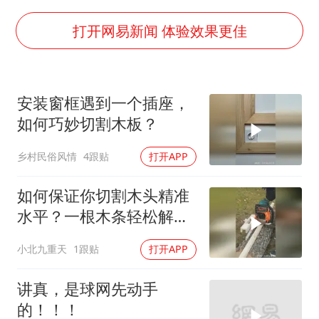
感觉全东北都在等7号
扎哈罗娃批广岛市长不提美国原子弹
打开网易新闻 体验效果更佳
泰国一女公务员妆容引争议 本人回应
多地要求领导干部带头休假
安装窗框遇到一个插座，
女子利用漏洞0元薅走3000多件家电
如何巧妙切割木板？
东方甄选被判赔偿江小白30万元
乡村民俗风情
4跟贴
打开APP
奋进开新局 实干挑大梁
如何保证你切割木头精准
水平？一根木条轻松解决
这难题！
小北九重天
1跟贴
打开APP
讲真，是球网先动手
的！！！