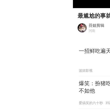
00:00
Play
最尴尬的事
芬姐剪辑
河南
一招鲜吃遍
波妞影视
爆笑：扮猪
不如他
爱搞笑的六十秒
3