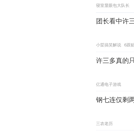
寝室显眼包大队长
团长看中许
小梊搞笑解说
6跟
许三多真的
亿通电子游戏
钢七连仅剩
三农老历