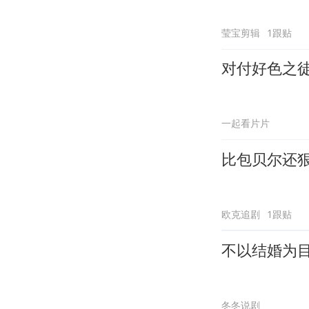
莹宝剪辑
1跟贴
对付好色之
一起看片片
比包贝尔还
欧克追剧
1跟贴
不以结婚为
冬冬说剧