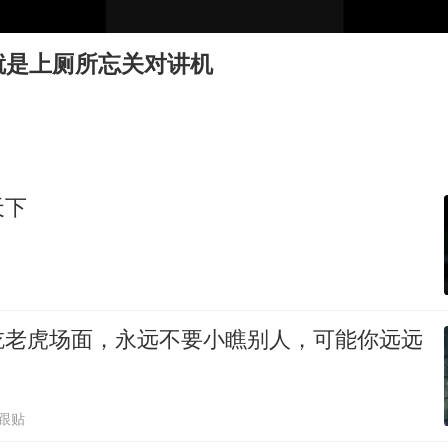
女子开一天一夜空调后二氧化碳中毒
台风白海豚最新路径研判来了
就是上厕所忘关对讲机
船舶避风项目停工 多地全力防台风
命案逃犯躲进深山21年活得像野人
现代版摸金校尉落网查获400多枚古币
服务实体经济 财政金融打出组合拳
天下
男子结婚8年发现3个女儿均非亲生
奋进开新局 实干挑大梁
吃老虎场面，永远不要小瞧别人，可能你远远
5跟贴