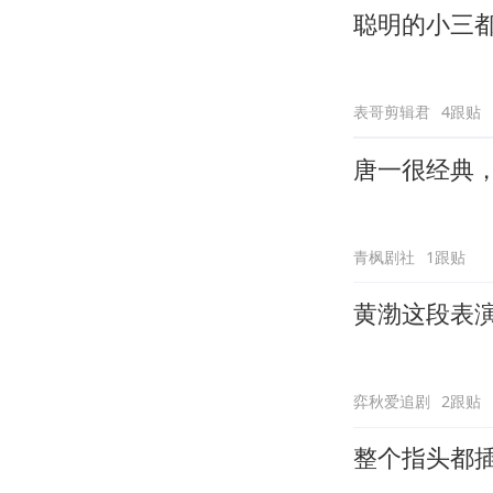
聪明的小三
表哥剪辑君
4跟贴
唐一很经典
青枫剧社
1跟贴
黄渤这段表
弈秋爱追剧
2跟贴
整个指头都