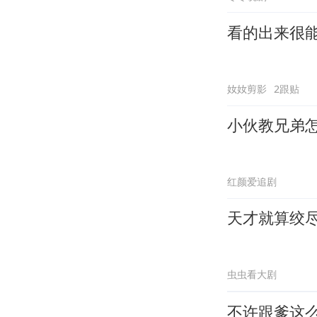
看的出来很
奻奻剪影
2跟贴
小伙教兄弟
红颜爱追剧
天才就算绞
虫虫看大剧
不许跟爹这