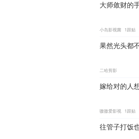
大师敛财的
小岛影视菌
1跟贴
果然光头都
二哈剪影
嫁给对的人
嗷嗷爱影视
1跟贴
往管子打饭