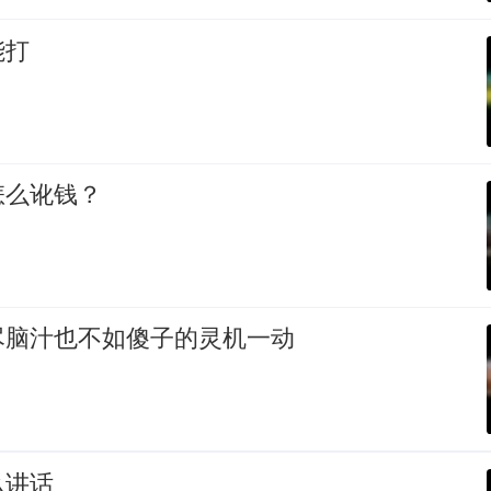
能打
怎么讹钱？
尽脑汁也不如傻子的灵机一动
么讲话