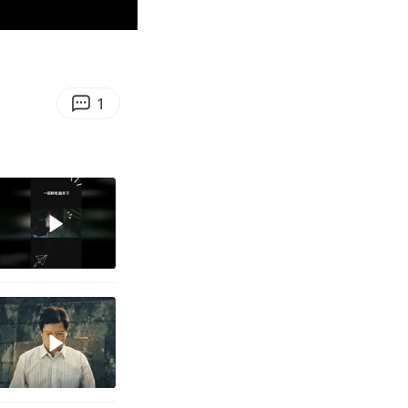
00:38
Enter
fullscreen
1