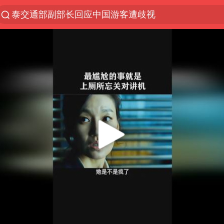
泰交通部副部长回应中国游客遭歧视
夜幕落下 运动上场
1岁宝宝碰坏纸巾盒 宝妈被索赔924元
台风白海豚环流面积近似13个浙江
Meta被判支付5.67亿美元
台风白海豚逼近 暴雨大暴雨来袭
47岁妈妈突然产女 26岁女儿：很震惊
OpenAI为免费用户升级GPT-5.6 Luna
日本广岛民众举行游行反对政府行径
21楼高空抛物嫌疑人被拘留
实探山东最热的“中国蔬菜之乡”