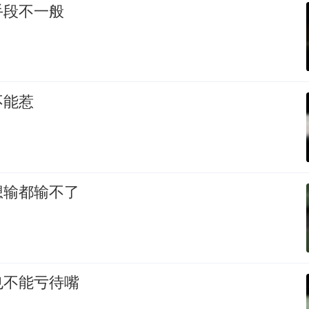
手段不一般
不能惹
想输都输不了
也不能亏待嘴