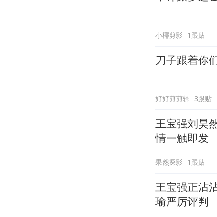
小椰剪影
1跟贴
刀子跟着你们
好好剪剪辑
3跟贴
王宝强刘昊
情一触即发
果然探影
1跟贴
王宝强正沾
瑜严厉评判