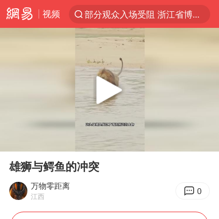
视频
部分观众入场受阻 浙江省博物馆致歉
以“新”破局 首发经济点亮城市消费活力
U17国足三战全胜
47岁妈妈突然产女 26岁女儿：很震惊
男子结婚8年发现3个女儿均非亲生
OpenAI为免费用户升级GPT-5.6 Luna
台风白海豚最新路径研判来了
00:00
00:44
我国编制完成新版全月地质图
Play
Ent
full
毛宁转发梯田音乐会视频海外网友赞叹
雄狮与鳄鱼的冲突
对话重庆地铁吐血女孩
万物零距离
0
江西
泰国一女公务员妆容引争议 本人回应