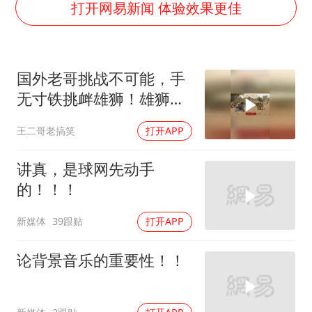
巡查组提问 工作人员偷用手机查答案
打开网易新闻 体验效果更佳
女子利用漏洞0元薅走3000多件家电
80后女柜员逆袭成4200亿银行副行长
国外老哥挑战不可能，手
把党建设得更加坚强有力
无寸铁挑衅雄狮！雄狮居
深圳地面沉降致车辆损坏系谣言
然被他打败了！
王二哥老搞笑
打开APP
现代版摸金校尉落网查获400多枚古币
消费新图景｜多举措提升消费体验 释放夏日经济活力
讲真，是球网先动手
奋进开新局 实干挑大梁
的！！！
新媒体
39跟贴
打开APP
论背景音乐的重要性！！