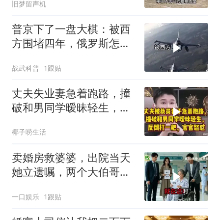
旧梦留声机
普京下了一盘大棋：被西
方围堵四年，俄罗斯怎么
反倒打出了国运翻盘？
战武科普
1跟贴
丈夫失业妻急着跑路，撞
破和男同学暧昧轻生，反
倒打一耙官官怒怼
椰子唠生活
卖婚房救婆婆，出院当天
她立遗嘱，两个大伯哥傻
眼
一口娱乐
1跟贴