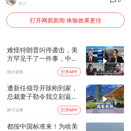
U17国足三连胜晋级明日之星半决赛
0
四川
美股存储板块集体大跌
打开网易新闻 体验效果更佳
名创优品回应女子吐槽内裤质量差
日本试射“战斧”导弹，国防部回应
东航：国内客票提前14天免费退改
难怪特朗普叫停袭击，美
夯实基础开新局
方罕见干了一件事，中方
智库预测有事发生
烽火观察
打开APP
遭新任领导开除刚到家，
总裁妻子勒令我立刻返
岗，我直言她无权命令我
林子说事
打开APP
都按中国标准来！为啥美