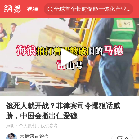
视频
全球首个长时储能一体化产业园量产
台风白海豚已进入24小时警戒线
“秋天的第一杯奶茶”6岁了
中国女篮70-67险胜尼日利亚女篮
四川宜宾高县4.9级地震致1死
上海：台风白海豚或将带来龙卷风
中巨芯：上半年归母净利润1405.77万元
00:00
05:23
38岁演员求职万岁山NPC成功
Play
Ent
full
胜宏科技：股票交易异常波动
饿死人就开战？菲律宾司令撂狠话威
胁，中国会撤出仁爱礁
国乒男单横滨冠军赛全军覆没
声明：个人原创，仅供参考
胡彦斌获《歌手2026》歌王
天启谈古说今