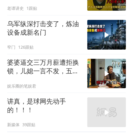
轻判，得知缘由警察心疼
老谭讲史
1跟贴
落泪
乌军纵深打击变了，炼油
设备成新名门
窄门
126跟贴
婆婆逼交三万月薪遭拒换
锁，儿媳一言不发，五天
后丈夫收传票
娱乐圈的笔娱君
讲真，是球网先动手
的！！！
新媒体
39跟贴