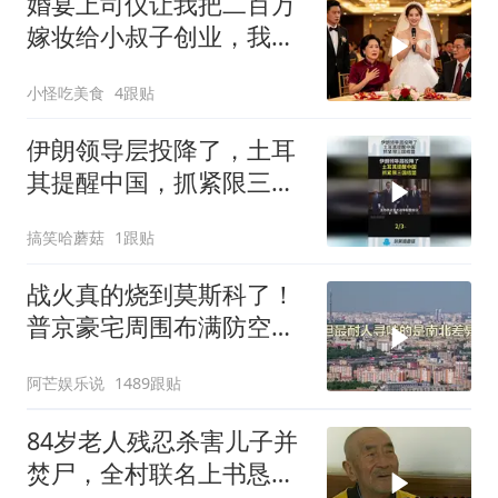
婚宴上司仪让我把二百万
嫁妆给小叔子创业，我一
句话气晕婆婆
小怪吃美食
4跟贴
伊朗领导层投降了，土耳
其提醒中国，抓紧限三国
结盟！
搞笑哈蘑菇
1跟贴
战火真的烧到莫斯科了！
普京豪宅周围布满防空
塔，大战一触即发2
阿芒娱乐说
1489跟贴
84岁老人残忍杀害儿子并
焚尸，全村联名上书恳求