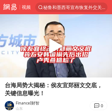
视频
秘鲁和墨西哥宣布恢复外交关系
“电影+”如何激发千亿级消费新活力？
泉州市委书记张毅恭被查
沙特土耳其巴基斯坦签署共同防务协议
河南将重点打击十类新型黑恶犯罪
老中医：立秋后养心是关键
中医教你一招提升气血
00:00
10:57
U17国足三连胜晋级明日之星半决赛
Play
Ent
full
四川宜宾市高县4.9级地震致1人死亡
台海局势大揭秘：侯友宜郑丽文交底，
关键信息曝光！
全球首个长时储能一体化产业园量产
中巨芯：上半年归母净利润1405.77万元
FinanceI财智
0
山东