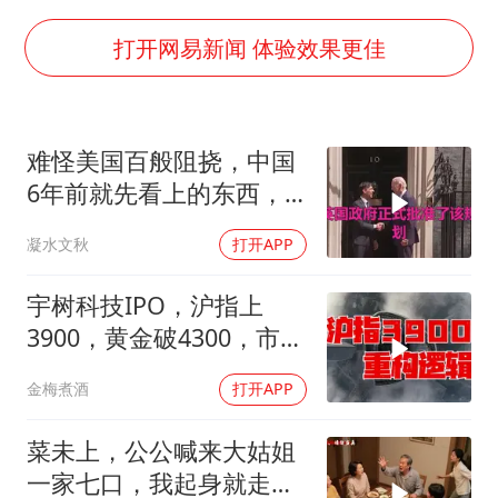
“今天得有40℃了吧 为啥还不预警”
欧阳娜娜窦靖童好搭
打开网易新闻 体验效果更佳
中国女篮70-67险胜尼日利亚女篮
国防部：坚决反制任何闹海挑衅图谋
难怪美国百般阻挠，中国
“新疆阿勒泰八月能滑雪”不实
6年前就先看上的东西，
日本试射“战斧”导弹，国防部回应
特朗普想要截胡？
凝水文秋
打开APP
胡彦斌韩磊 谁帮谁
夯实基础开新局
宇树科技IPO，沪指上
3900，黄金破4300，市场
在交易什么逻辑？
金梅煮酒
打开APP
菜未上，公公喊来大姑姐
一家七口，我起身就走，