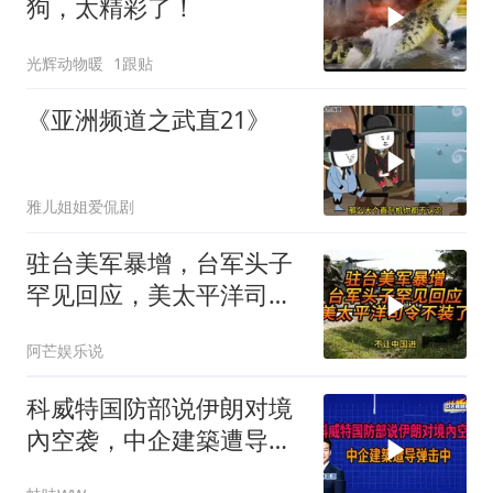
狗，太精彩了！
光辉动物暖
1跟贴
《亚洲频道之武直21》
雅儿姐姐爱侃剧
驻台美军暴增，台军头子
罕见回应，美太平洋司令
不装了！
阿芒娱乐说
科威特国防部说伊朗对境
內空袭，中企建築遭导弹
击中｜介文汲.谢寒冰.张