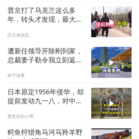
普京打了乌克兰这么多
年，转头才发现，最大的
威胁在土耳其身上
匹夫来搞笑
遭新任领导开除刚到家，
总裁妻子勒令我立刻返
岗，我直言她无权命令我
林子说事
日本原定1956年侵华，却
提前发动九一八，对中国
是福是祸？
爱竞彩的小周
鳄鱼狩猎角马河马羚羊野