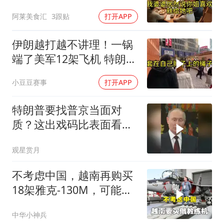
他怒喊：一万三谁付？
阿莱美食汇
3跟贴
打开APP
伊朗越打越不讲理！一锅
端了美军12架飞机 特朗普
只剩一个问题
小豆豆赛事
打开APP
特朗普要找普京当面对
质？这出戏码比表面看起
来复杂得多
观星赏月
不考虑中国，越南再购买
18架雅克-130M，可能惹
来麻烦
中华小神兵