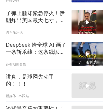
蛙哇WW
延廷｜辣晚报20260806
子弹上膛却紧急停火！伊
朗炸出美国最大七寸，特
朗普赶紧叫停战争
汽车乐乐说
DeepSeek 给全球 AI 画了
一条斩杀线：这条线以下
的，趁早都别干了！
苏有朋影音馆
讲真，是球网先动手
的！！！
新媒体
39跟贴
论背景音乐的重要性！！