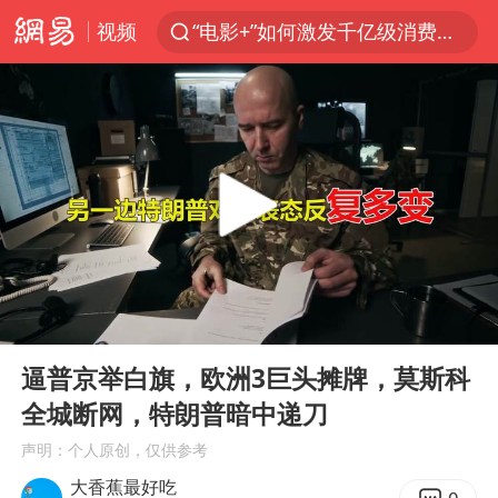
视频
“电影+”如何激发千亿级消费新活力？
台风白海豚已进入24小时警戒线
沙特土耳其巴基斯坦签署共同防务协议
美股存储板块集体大跌
中医教你一招提升气血
上海：台风白海豚或将带来龙卷风
四川宜宾地震网友称睡觉被摇醒
00:00
09:10
百花奖开幕式
Play
Ent
full
老中医：立秋后养心是关键
逼普京举白旗，欧洲3巨头摊牌，莫斯科
全城断网，特朗普暗中递刀
中国女篮70-67险胜尼日利亚女篮
声明：个人原创，仅供参考
国防部：坚决反制任何闹海挑衅图谋
大香蕉最好吃