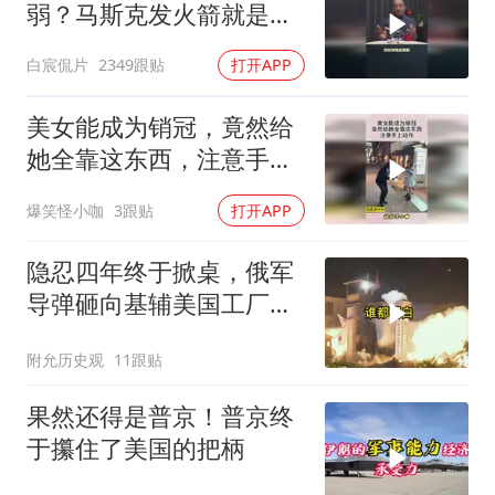
弱？马斯克发火箭就是答
案！
白宸侃片
2349跟贴
打开APP
美女能成为销冠，竟然给
她全靠这东西，注意手上
动作！
爆笑怪小咖
3跟贴
打开APP
隐忍四年终于掀桌，俄军
导弹砸向基辅美国工厂，
背后这步棋太狠了
附允历史观
11跟贴
果然还得是普京！普京终
于攥住了美国的把柄