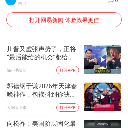
“今天得有40℃了吧 为啥还不预警”
0
四川
“新疆阿勒泰八月能滑雪”不实
打开网易新闻 体验效果更佳
U17国足点球大战淘汰河床晋级决赛
日本试射“战斧”导弹，国防部回应
胡彦斌获《歌手2026》歌王
川普又虚张声势了，正将
名创优品回应女子吐槽内裤质量差
“最后能给的机会”都给伊
朗！台媒点评
夯实基础开新局
陈小毛笑哈
打开APP
郭德纲于谦2026年天津春
晚神作，包袱抖到你缺氧
笑到肚子疼！
人间天下事
打开APP
向松祚：美国阶层固化最