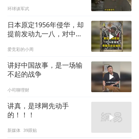
火速道歉，泽连斯基这场
环球谈军武
豪赌到底有多疯？
日本原定1956年侵华，却
提前发动九一八，对中国
是福是祸？
爱竞彩的小周
讲好中国故事，是一场输
不起的战争
小司聊理财
讲真，是球网先动手
的！！！
新媒体
39跟贴