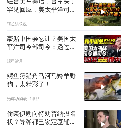
驻台美军暴增，台军头子
罕见回应，美太平洋司令
不装了！
阿芒娱乐说
豪赌中国会忍让？美国太
平洋司令部司令：透过实
力威慑中国
观星赏月
鳄鱼狩猎角马河马羚羊野
狗，太精彩了！
光辉动物暖
1跟贴
偷袭伊朗向特朗普纳投名
状？导弹都已锁定基辅才