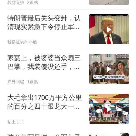
暮雪无痕
2跟贴
特朗普最后关头变卦，认
清现实紧急下令停止军事
行动
我是孤独的小船
家宴上，被婆婆当众扇三
巴掌，我装傻没还手，悄
悄卖别墅搬家，8天后丈
户外阿毽
1跟贴
夫全家10人被新户主请出
家门
大毛拿出1700万平方公里
的百分之四十跟龙大一起
开发[震惊][震惊]
粘土手工