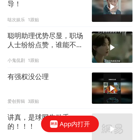
导！
哒次娱乐
1跟贴
聪明助理优势尽显，职场
人士纷纷点赞，谁能不爱
这样的她
小鬼侃剧
1跟贴
有强权没公理
爱创剪辑
3跟贴
讲真，是球网先动手
App内打开
的！！！