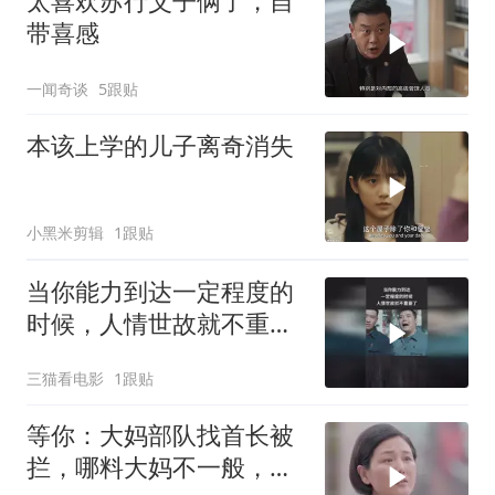
太喜欢苏行父子俩了，自
带喜感
一闻奇谈
5跟贴
本该上学的儿子离奇消失
小黑米剪辑
1跟贴
当你能力到达一定程度的
时候，人情世故就不重要
了
三猫看电影
1跟贴
等你：大妈部队找首长被
拦，哪料大妈不一般，首