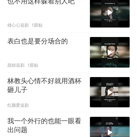
也不用这样躲着别人吧
雄心心追剧
1跟贴
表白也是要分场合的
甜妞追剧
1跟贴
林教头心情不好就用酒杯
砸儿子
红颜爱追剧
我一个外行的也能一眼看
出问题