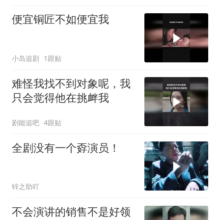
便宜铜匠不如便宜我
小岛追剧
1跟贴
难怪我找不到对象呢，我
只会觉得他在挑衅我
剧能追吧
4跟贴
全剧没有一个孬演员！
锌之助吖
不会演讲的销售不是好领