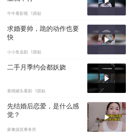
牛牛看影视
1跟贴
求婚要帅，跪的动作也要
快
小小鱼追剧
1跟贴
二手月季约会都妖娆
黄桃罐头看剧
1跟贴
先结婚后恋爱，是什么感
觉？
家禽搞笑事务所