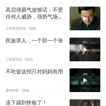
高启强霸气放狠话，不受
任何人威胁，强势气场震
撼全场
小鸭嘎嘎影视
1跟贴
民族罪人，一个郭一个张
三猫看电影
2跟贴
不吃饭这招只对妈妈有用
爱神剪辑
1跟贴
这下踢到铁板了！