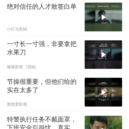
绝对信任的人才敢签白单
小叮当剪辑
一寸长一寸强，非要拿把
水果刀
爆爆影视
1跟贴
节操很重要，但他们给的
实在太多了
憨憨爱影视
特警执行任务不戴面罩，
下班安全引担忧，真实情