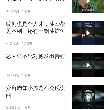
况是这样
尚悦电影
1跟贴
编剧也是个人才，油荤都
见不到，还有一锅油炸鱼
小金聊剧
17跟贴
恶人就不配对他发出善心
呵呵剪辑
1跟贴
众所周知小孩是不会说谎
的
貂蝉影视
1跟贴