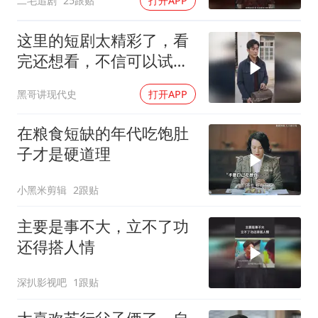
二毛追剧
25跟贴
打开APP
这里的短剧太精彩了，看
完还想看，不信可以试
试！
黑哥讲现代史
打开APP
在粮食短缺的年代吃饱肚
子才是硬道理
小黑米剪辑
2跟贴
主要是事不大，立不了功
还得搭人情
深扒影视吧
1跟贴