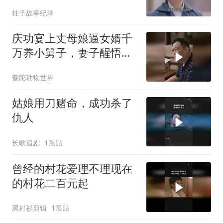
长一来直接叫小名
柱子故事纪录
庆功宴上丈母娘逼女婿千
万养小舅子，妻子醒悟后
斩断帮扶
普陀动物世界
姑娘用刀赌命，成功杀了
仇人
长歌追剧
1跟贴
曾经的村花爱理不理现在
的村花二百元起
黑衬衫剪辑
1跟贴