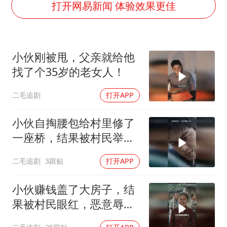
24小时不关空调 电费会更低吗
打开网易新闻 体验效果更佳
把党建设得更加坚强有力
宇树科技王兴兴身家有望超200亿元
小伙刚被甩，父亲就给他
村民谈“梅姨”：叫的其实是“媒姨”
找了个35岁的老女人！
中国养老床位“三连降”
二毛追剧
打开APP
贵州轮胎子公司获美国退税8136万
郑国霖回应去景区上班被保安拦下
小伙自掏腰包给村里修了
奋进开新局 实干挑大梁
一座桥，结果被村民举报
违建！
二毛追剧
3跟贴
打开APP
小伙赚钱盖了大房子，结
果被村民眼红，恶意辱
骂！