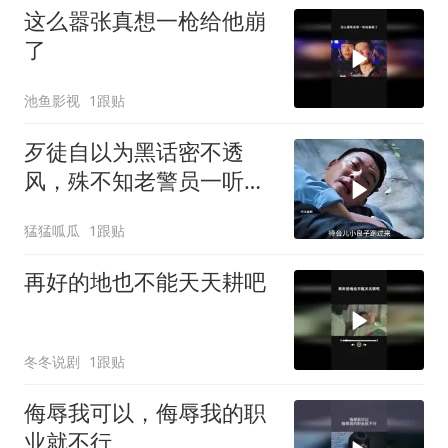
这么嚣张真想一枪给他崩
了
池鱼影视
1跟贴
歹徒自以为黑话密不透
风，殊不知老警员一听便
识破玄机
猛猛呱瓜
1跟贴
再好的地也不能天天耕吧
冬冬说剧
1跟贴
侮辱我可以，侮辱我的职
业就不行