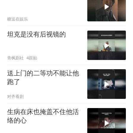
糖逗在娱乐
坦克是没有后视镜的
青枫剧社
4跟贴
送上门的二等功不能让他
跑了
对齐看剧
生病在床也掩盖不住他活
络的心