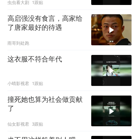
虫虫看大剧
1跟贴
高启强没有食言，高家给
了唐家最好的待遇
雨哥到处跑
这衣服不符合年代
小晴影视君
1跟贴
撞死她也算为社会做贡献
了
仙女影视君
3跟贴