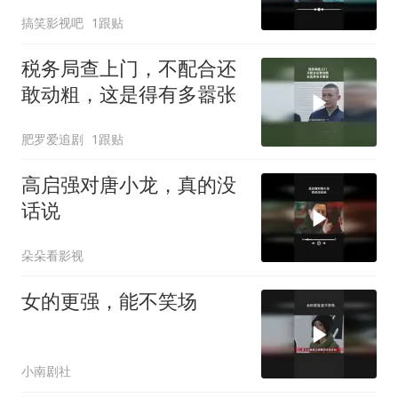
搞笑影视吧
1跟贴
税务局查上门，不配合还
敢动粗，这是得有多嚣张
肥罗爱追剧
1跟贴
高启强对唐小龙，真的没
话说
朵朵看影视
女的更强，能不笑场
小南剧社