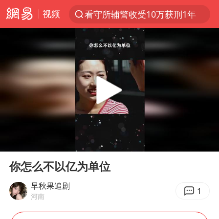
视频
看守所辅警收受10万获刑1年
以“新”破局 首发经济点亮城市消费活力
台风白海豚进入48小时警戒线
中方回应是否在太平洋海底开采稀土
台风白海豚影响中国已成定局
佛得角门将亮相智利俱乐部主场
U17国足1分钟轰2球
00:00
00:13
宇树科技发行价格150.80元/股
Play
Ent
full
五粮液渠道价一箱上涨近百元
你怎么不以亿为单位
法国下周开始禁止未经同意的电话营销
早秋果追剧
1
河南
“深圳地面沉降致车辆损坏”不实