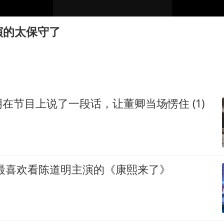
“深圳地面沉降致车辆损坏”不实
泰国一女公务员妆容引争议 本人回应
演的太保守了
女子利用漏洞0元薅走3000多件家电
80后女柜员逆袭成4200亿银行副行长
27岁女子成组织卖淫集团主犯被通缉
24小时不关空调 电费会更低吗
在节目上说了一段话，让董卿当场愣住 (1)
东方甄选被判赔偿江小白30万元
奋进开新局 实干挑大梁
我最喜欢看陈道明主演的《康熙来了》