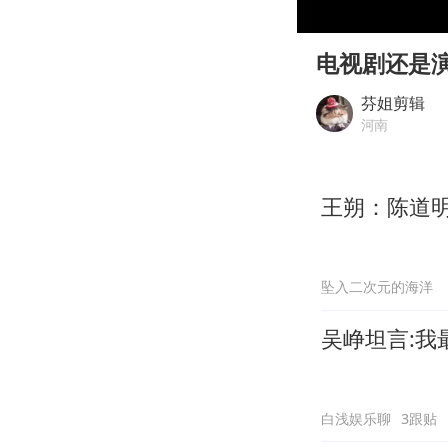
00:00
Play
电视剧还是
芬姐剪辑
河南
王朔：陈道明
坠入二次元的海洋
吴峥坦言:
白浅娱乐聊
3跟贴