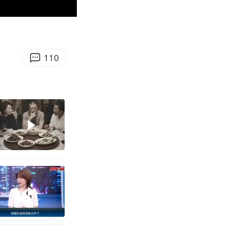
00:54
Enter
fullscreen
110