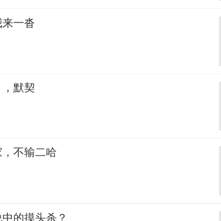
我来一沓
，，默契
家，不输二哈
说中的摸头杀？