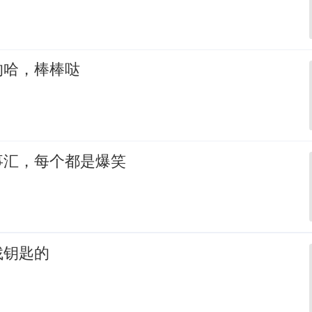
的哈，棒棒哒
事汇，每个都是爆笑
找钥匙的