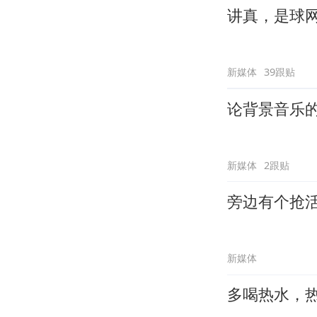
讲真，是球
新媒体
39跟贴
论背景音乐
新媒体
2跟贴
旁边有个抢
新媒体
多喝热水，