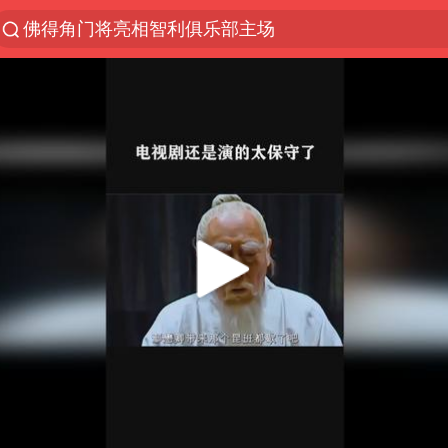
佛得角门将亮相智利俱乐部主场
以“新”破局 首发经济点亮城市消费活力
中方回应是否在太平洋海底开采稀土
看守所辅警收受10万获刑1年
宇树科技发行价格150.80元/股
宇树科技王兴兴身家有望超200亿元
五粮液渠道价一箱上涨近百元
CIA被曝已秘密设立古巴工作组
法国将禁止“未经同意的电话营销”
吉林一“温度计大楼”读数爆表
贵州轮胎子公司获美国退税8136万