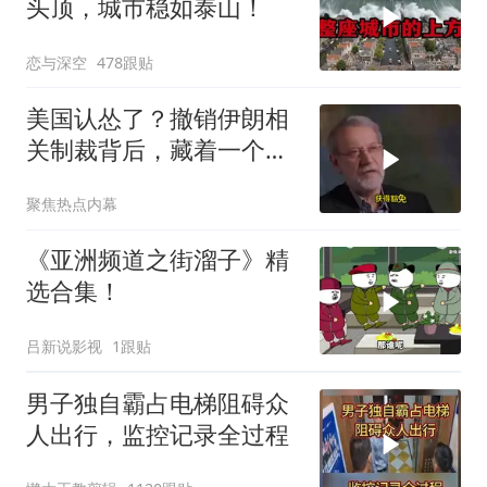
头顶，城市稳如泰山！
恋与深空
478跟贴
美国认怂了？撤销伊朗相
关制裁背后，藏着一个说
不出口的尴尬
聚焦热点内幕
《亚洲频道之街溜子》精
选合集！
吕新说影视
1跟贴
男子独自霸占电梯阻碍众
人出行，监控记录全过程