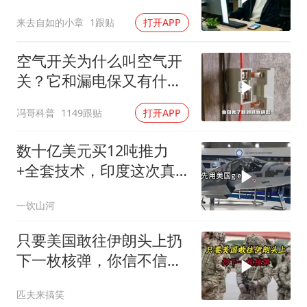
宅，一开门全傻眼
来去自如的小章
1跟贴
打开APP
空气开关为什么叫空气开
关？它和漏电保又有什么
区别？
冯哥科普
1149跟贴
打开APP
数十亿美元买12吨推力
+全套技术，印度这次真
要搞定航发
一饮山河
只要美国敢往伊朗头上扔
下一枚核弹，你信不信，
明天乌克兰就会灰飞烟灭
匹夫来搞笑
1