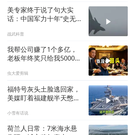
美专家终于说了句大实
话：中国军力十年“史无前
例”狂飙，美国这次真坐不
战武科普
住了
我帮公司赚了1个多亿，
老板年终奖只给我5000
块，我辞职出国
虫大爱剪辑
福特号灰头土脸逃回家，
美媒盯着福建舰半天憋出
一句话：这不是终点
小雪有话说
荷兰人日常：7米海水悬