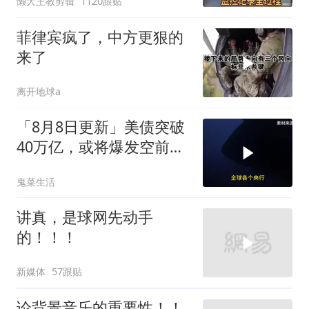
懒大王教剪辑
1120跟贴
菲律宾疯了，中方更狠的
来了
离开地球a
「8月8日更新」美债突破
40万亿，或将爆发空前金
融危机
鬼菜生活
讲真，是球网先动手
的！！！
新媒体
57跟贴
论背景音乐的重要性！！