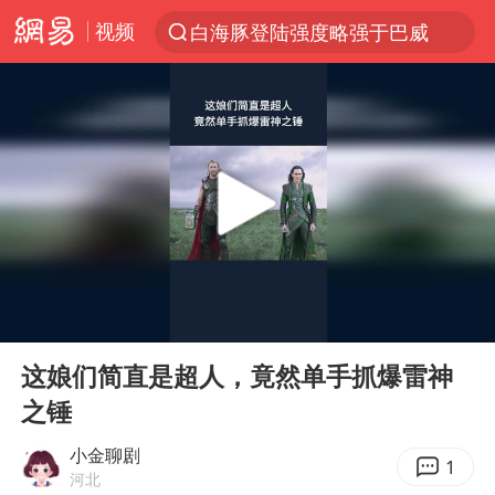
白海豚登陆强度略强于巴威
视频
上半年我国经营主体结构持续优化
《披荆斩棘2026》阵容官宣
杭州机场已取消航班388架次
中国籍豪华游艇富商之子在泰国被杀
10余省份将出现强风雨 局地特大暴雨
乌称俄袭击敖德萨致部分区域停电
白海豚北上或致京津冀暴雨
00:00
00:45
Play
Ent
上海中心千吨“镇楼神器”摆动明显
full
这娘们简直是超人，竟然单手抓爆雷神
浙江省委书记王浩再调度：该停下的坚决停下来，让社会面静下来
之锤
世界第1特鲁姆普斯诺克中国赛一轮游
小金聊剧
1
河北
新疆一婚礼线上邀请引热议