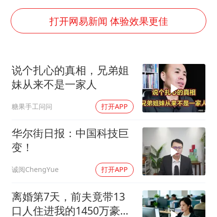
女子发现前夫婚内与第三者育子
打开网易新闻 体验效果更佳
上海大部迎大暴雨
国足U17与阿森纳决赛取消 并列冠军
说个扎心的真相，兄弟姐
上门女婿出轨女邻居多年被判重婚罪
妹从来不是一家人
构建更高水平的全民健身公共服务体系
糖果手工问问
打开APP
王艺迪2-4不敌张本美和止步4强
奋力开创中国式现代化建设新局面
华尔街日报：中国科技巨
变！
诚阅ChengYue
打开APP
离婚第7天，前夫竟带13
口人住进我的1450万豪