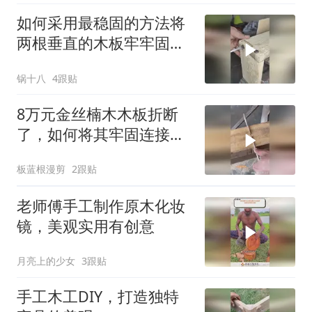
如何采用最稳固的方法将
两根垂直的木板牢牢固定
在一起？
锅十八
4跟贴
8万元金丝楠木木板折断
了，如何将其牢固连接起
来？
板蓝根漫剪
2跟贴
老师傅手工制作原木化妆
镜，美观实用有创意
月亮上的少女
3跟贴
手工木工DIY，打造独特