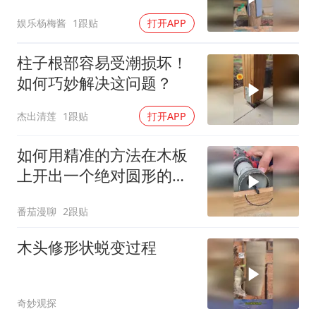
娱乐杨梅酱
1跟贴
打开APP
柱子根部容易受潮损坏！
如何巧妙解决这问题？
杰出清莲
1跟贴
打开APP
如何用精准的方法在木板
上开出一个绝对圆形的木
孔？
番茄漫聊
2跟贴
木头修形状蜕变过程
奇妙观探