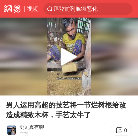
视频
拜登前列腺癌恶化
上海暴雨红色预警
斯诺克中国公开赛刘宏宇击败霍金斯
2026年7月份居民消费价格同比上涨0.5%
伯克希尔净买入约200亿美元股票
“伊斯兰版北约”出现
武契奇会见泽连斯基有何意图
00:00
01:20
上海大部迎大暴雨
Play
Ent
full
台铃电动车仅骑一年就断电趴窝
男人运用高超的技艺将一节烂树根给改
造成精致木杯，手艺太牛了
白海豚5次眼壁置换
浙江海域将现5到8米巨浪到狂浪
史剧真有聊
0
广东