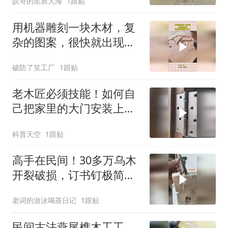
皖哥的星辰大海
1跟贴
用机器雕刻一块木材，复
杂的图案，很快就出现在
木材上！
破防了笑工厂
1跟贴
老木匠必须技能！如何自
己把家里的大门安装上
去？
科普天空
1跟贴
高手在民间！30多万乌木
开裂破损，订书钉极简修
复太惊艳
老词的游泳喝茶日记
1跟贴
民间古法燕尾榫木工工