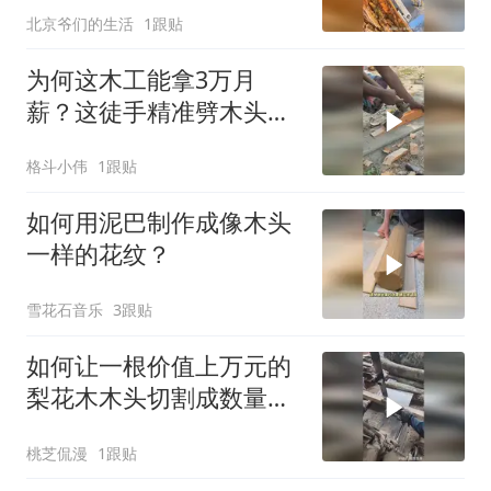
北京爷们的生活
1跟贴
为何这木工能拿3万月
薪？这徒手精准劈木头神
技没几个人能做到吧？
格斗小伟
1跟贴
如何用泥巴制作成像木头
一样的花纹？
雪花石音乐
3跟贴
如何让一根价值上万元的
梨花木木头切割成数量最
多的木板？
桃芝侃漫
1跟贴