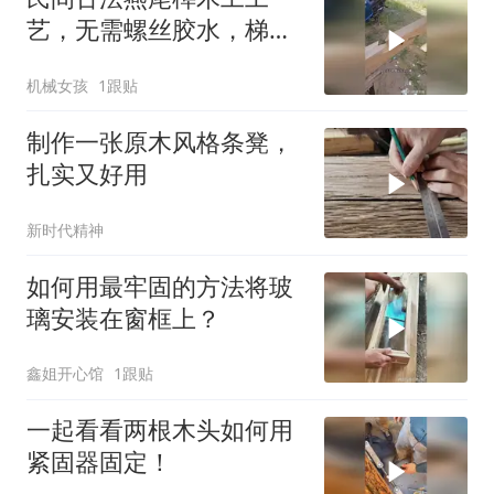
艺，无需螺丝胶水，梯形
咬合越拉扯越牢固
机械女孩
1跟贴
制作一张原木风格条凳，
扎实又好用
新时代精神
如何用最牢固的方法将玻
璃安装在窗框上？
鑫姐开心馆
1跟贴
一起看看两根木头如何用
紧固器固定！