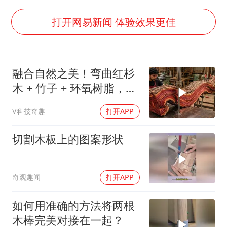
曝美下令调查弹药库存信息遭泄露事件
日本连续发生两次地震
打开网易新闻 体验效果更佳
方桃子代言广告视频已下架
构建更高水平的全民健身公共服务体系
融合自然之美！弯曲红杉
木 + 竹子 + 环氧树脂，
DIY自制桌子惊艳全场
V科技奇趣
打开APP
切割木板上的图案形状
奇观趣闻
打开APP
如何用准确的方法将两根
木棒完美对接在一起？