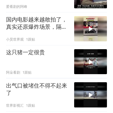
爱看剧的阿峰
国内电影越来越敢拍了，
真实还原爆炸场景，隔着
屏幕我都尴尬！
小昊世界观
1跟贴
这只猪一定很贵
阿朵看剧
1跟贴
出气口被堵住不得不起来
了
世界影视汇
1跟贴