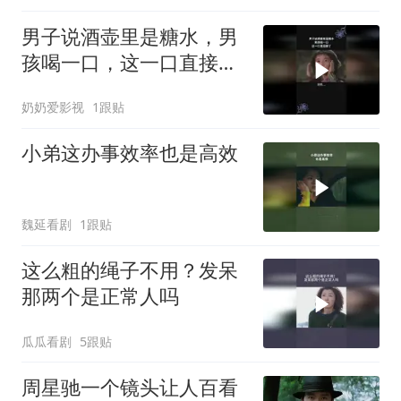
男子说酒壶里是糖水，男
孩喝一口，这一口直接醉
了
奶奶爱影视
1跟贴
小弟这办事效率也是高效
魏延看剧
1跟贴
这么粗的绳子不用？发呆
那两个是正常人吗
瓜瓜看剧
5跟贴
周星驰一个镜头让人百看