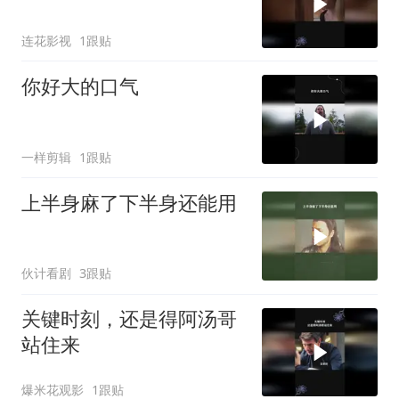
连花影视
1跟贴
你好大的口气
一样剪辑
1跟贴
上半身麻了下半身还能用
伙计看剧
3跟贴
关键时刻，还是得阿汤哥
站住来
爆米花观影
1跟贴