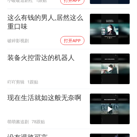
小暖暖追剧社
1跟贴
打开APP
这么有钱的男人,居然这么
重口味
破碎影视剧
打开APP
装备火控雷达的机器人
吖吖剪辑
1跟贴
现在生活就如这般无奈啊
萌萌酱追剧
78跟贴