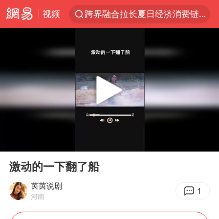
视频
跨界融合拉长夏日经济消费链条
上海：5号线16号线浦江线全线停运
白海豚逼近浙闽沿海
今日15时起福州地铁高架区段停运
国足U17与阿森纳决赛取消 并列冠军
王艺迪2-4不敌张本美和止步4强
上门女婿出轨女邻居多年被判重婚罪
00:00
00:42
《披荆斩棘2026》阵容官宣
Play
Ent
full
王艺迪无缘横滨赛决赛
激动的一下翻了船
泰国：高度重视中国游客旅游体验
茵茵说剧
1
河南
2025年小学教师减少13.19万