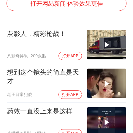
白海豚或提早3小时登陆
打开网易新闻 体验效果更佳
萌娃帮爷爷脱玉米 卖力干活超可爱
上海大部迎大暴雨
灰影人，精彩枪战！
《龙餐馆》 冲奖
蒯曼挺进WTT横滨冠军赛女单四强
八颗奇异果
209跟贴
打开APP
武契奇会见泽连斯基有何意图
构建更高水平的全民健身公共服务体系
想到这个镜头的简直是天
才
老王日常犯傻
打开APP
药效一直没上来是这样