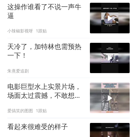
这操作谁看了不说一声牛
逼
小辣椒影视呀
1跟贴
天冷了，加特林也需预热
一下！
朱熹爱追剧
电影巨型水上实景片场，
场面太过震撼，不敢想象
耗资多少！
爱搞笑的图图
1跟贴
看起来很难受的样子