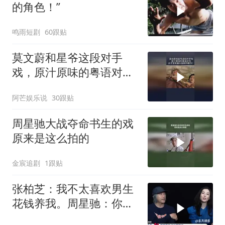
的角色！”
鸣雨短剧
60跟贴
莫文蔚和星爷这段对手
戏，原汁原味的粤语对
白，这才是无厘头喜剧的
阿芒娱乐说
30跟贴
魅力！
周星驰大战夺命书生的戏
原来是这么拍的
金宸追剧
1跟贴
张柏芝：我不太喜欢男生
花钱养我。周星驰：你不
早说