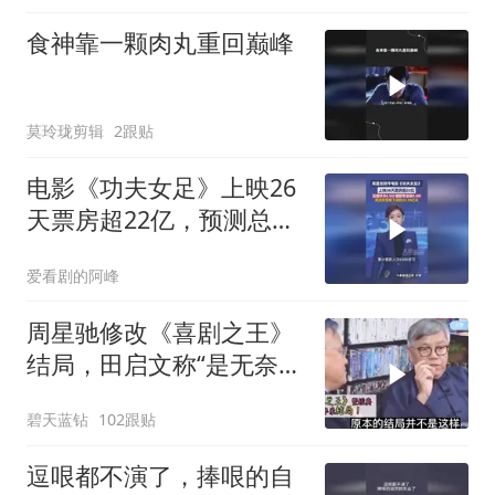
食神靠一颗肉丸重回巅峰
莫玲珑剪辑
2跟贴
电影《功夫女足》上映26
天票房超22亿，预测总票
房下调到24.39亿
爱看剧的阿峰
周星驰修改《喜剧之王》
结局，田启文称“是无奈之
举”！
碧天蓝钻
102跟贴
逗哏都不演了，捧哏的自