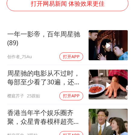
男子杀人后逃进深山21年活得像野人
打开网易新闻 体验效果更佳
70多岁父亲独自坐车到上海看望女儿
OpenAI为免费用户升级GPT-5.6 Luna
一年一影帝，百年周星驰
“中国蔬菜之乡”最高温达41.8℃
(89)
985博士后被曝在妻子孕期出轨后续
创作者_7SAu
打开APP
如何把百年大党建设得更加坚强有力？
周星驰的电影从不过时，
每部至少看了30遍，还是
很喜欢看
樱庭芥子
25跟贴
打开APP
香港当年半个娱乐圈齐
聚，众星青春模样超亮
眼，星爷现身瞬间惊艳