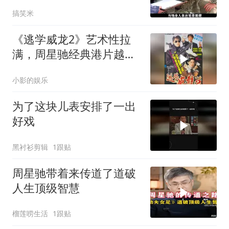
的喜剧经典
搞笑米
《逃学威龙2》艺术性拉
满，周星驰经典港片越品
越有味
小影的娱乐
为了这块儿表安排了一出
好戏
黑衬衫剪辑
1跟贴
周星驰带着来传道了道破
人生顶级智慧
榴莲唠生活
1跟贴