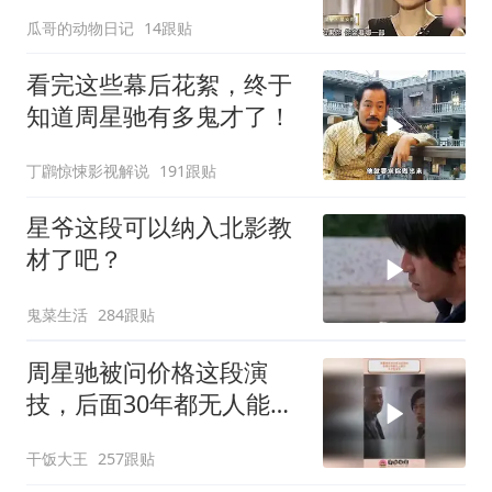
是无处不在
瓜哥的动物日记
14跟贴
看完这些幕后花絮，终于
知道周星驰有多鬼才了！
丁鸊惊悚影视解说
191跟贴
星爷这段可以纳入北影教
材了吧？
鬼菜生活
284跟贴
周星驰被问价格这段演
技，后面30年都无人能
及，天才型演员
干饭大王
257跟贴