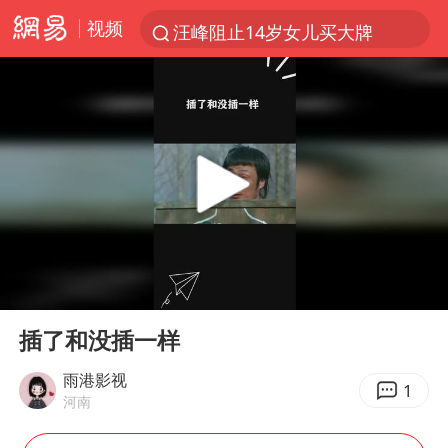
视频
汪峰阻止14岁女儿买大牌
朱雨玲晋级WTT横滨冠军赛女单八强
美国将对多晶硅衍生品加征15%关税
陕西省委书记赶赴柞水县杏坪镇
泰国校园枪击案死亡人数升至7人
官方通报教师招聘笔试前13名被淘汰
27岁女子组织卖淫集团被悬赏通缉
00:00
00:38
女孩摆摊卖菌子时收到北大通知书
Play
Ent
full
改名后的“青海拉面”店
插了和没插一样
广岛核爆81周年央视播《奥本海默》
雨港影视
1
河南
公司“上四休三”但要降薪1000元