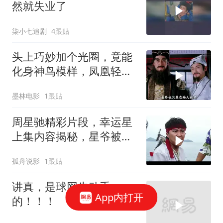
然就失业了
柒小七追剧
4跟贴
头上巧妙加个光圈，竟能
化身神鸟模样，凤凰轻松
打造而成
墨林电影
1跟贴
周星驰精彩片段，幸运星
上集内容揭秘，星爷被黑
老大扔进大海
孤舟说影
1跟贴
讲真，是球网先动手
App内打开
的！！！