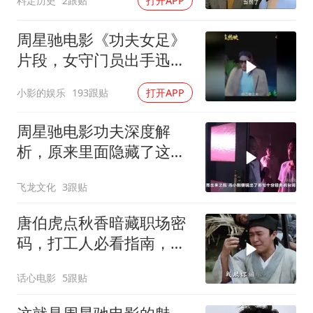
料定历史
2跟贴
打开APP
周星驰电影《功夫女足》
片段，女守门员出手迅
猛，一次比一次搞笑
小影的娱乐
193跟贴
打开APP
周星驰电影功夫深度解
析，原来里面隐藏了这么
多细节？
飞龙文化
3跟贴
唐伯虎点秋香暗藏职场密
码，打工人必看指南，讲
透一生道理
话心电影
5跟贴