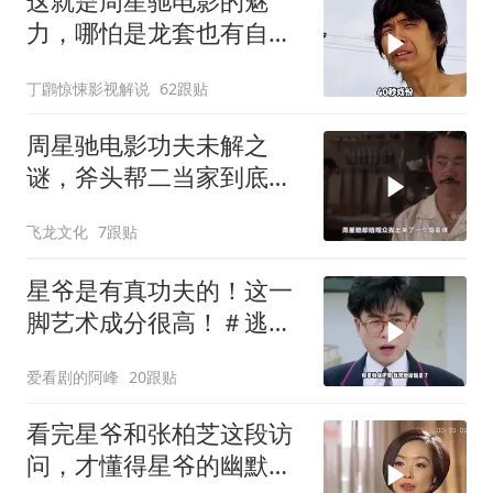
这就是周星驰电影的魅
力，哪怕是龙套也有自己
的高光时刻！
丁鸊惊悚影视解说
62跟贴
周星驰电影功夫未解之
谜，斧头帮二当家到底是
被谁干飞的？
飞龙文化
7跟贴
星爷是有真功夫的！这一
脚艺术成分很高！＃逃学
威龙
爱看剧的阿峰
20跟贴
看完星爷和张柏芝这段访
问，才懂得星爷的幽默真