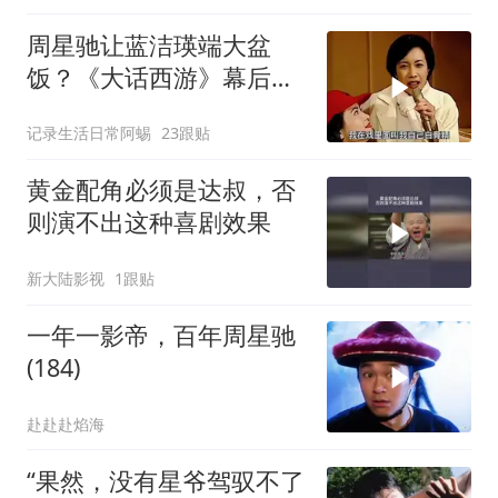
周星驰让蓝洁瑛端大盆
饭？《大话西游》幕后故
事揭秘
记录生活日常阿蜴
23跟贴
黄金配角必须是达叔，否
则演不出这种喜剧效果
新大陆影视
1跟贴
一年一影帝，百年周星驰
(184)
赴赴赴焰海
“果然，没有星爷驾驭不了