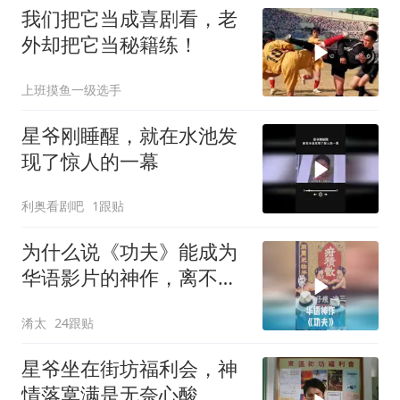
我们把它当成喜剧看，老
外却把它当秘籍练！
上班摸鱼一级选手
星爷刚睡醒，就在水池发
现了惊人的一幕
利奥看剧吧
1跟贴
为什么说《功夫》能成为
华语影片的神作，离不开
周星驰的坚守？
淆太
24跟贴
星爷坐在街坊福利会，神
情落寞满是无奈心酸