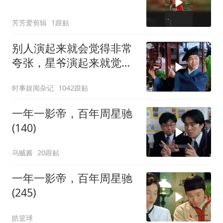
芳芳爱剪辑
1跟贴
别人演起来就会觉得非常
夸张，星爷演起来就觉得
特别自然
时事娱闻杂记
1042跟贴
一年一影帝，百年周星驰
(140)
乌贼酱
20跟贴
一年一影帝，百年周星驰
(245)
皓篮球