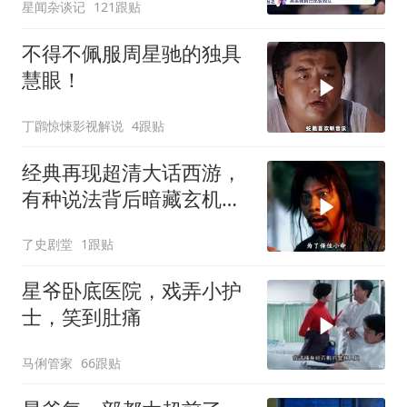
星闻杂谈记
121跟贴
不得不佩服周星驰的独具
慧眼！
丁鸊惊悚影视解说
4跟贴
经典再现超清大话西游，
有种说法背后暗藏玄机，
月光宝盒故事深度解读
了史剧堂
1跟贴
星爷卧底医院，戏弄小护
士，笑到肚痛
马俐管家
66跟贴