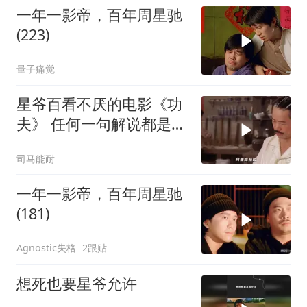
一年一影帝，百年周星驰
(223)
量子痛觉
星爷百看不厌的电影《功
夫》 任何一句解说都是对
电影的亵渎
司马能耐
一年一影帝，百年周星驰
(181)
Agnostic失格
2跟贴
想死也要星爷允许