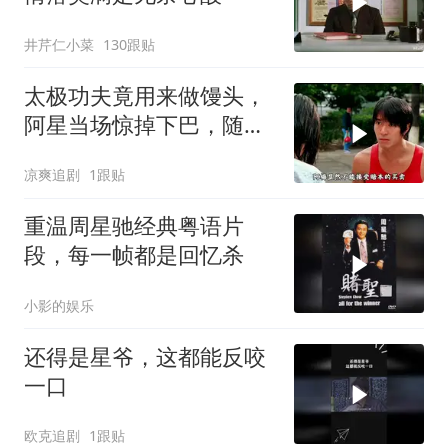
井芹仁小菜
130跟贴
太极功夫竟用来做馒头，
阿星当场惊掉下巴，随后
高歌一曲
凉爽追剧
1跟贴
重温周星驰经典粤语片
段，每一帧都是回忆杀
小影的娱乐
还得是星爷，这都能反咬
一口
欧克追剧
1跟贴