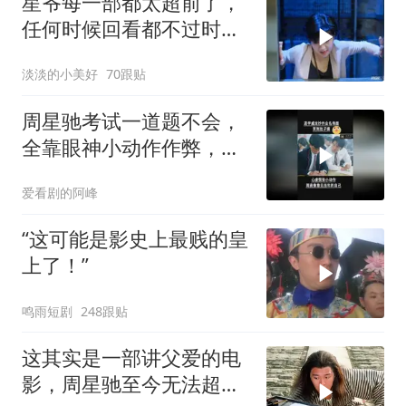
星爷每一部都太超前了，
任何时候回看都不过时，
后劲十足
淡淡的小美好
70跟贴
周星驰考试一道题不会，
全靠眼神小动作作弊，笑
到肚子痛！
爱看剧的阿峰
“这可能是影史上最贱的皇
上了！”
鸣雨短剧
248跟贴
这其实是一部讲父爱的电
影，周星驰至今无法超越