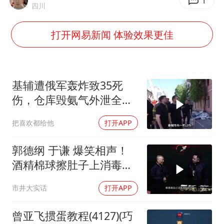
美国最大水库水位降至有记录以来最低
1
四川
四川宜宾市珙县发生3.4级地震
打开网易新闻 体验效果更佳
刘浩存百花奖开幕式红裙起舞
店主称换“青海拉面”招牌后生意更好
张本智和：零封向鹏不意外
基辅遭俄军轰炸致35死
习近平心系体育强国建设
伤，仓库毁氨气外泄全城
警报
把喜欢都给他
打开APP
郭德纲 于谦 爆笑相声！
酒精棉球擦肚子上消毒，
拿云南白药擦刀，是不是
市井大实话
打开APP
擦反了？
曾亚飞掼蛋教程(4127)(巧