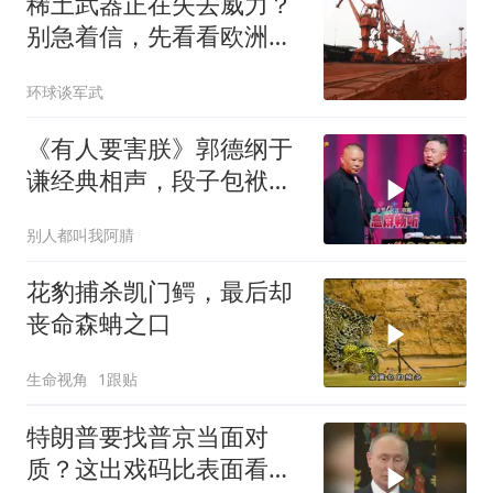
稀土武器正在失去威力？
别急着信，先看看欧洲军
工现在急成啥样了
环球谈军武
《有人要害朕》郭德纲于
谦经典相声，段子包袱满
满！
别人都叫我阿腈
花豹捕杀凯门鳄，最后却
丧命森蚺之口
生命视角
1跟贴
特朗普要找普京当面对
质？这出戏码比表面看起