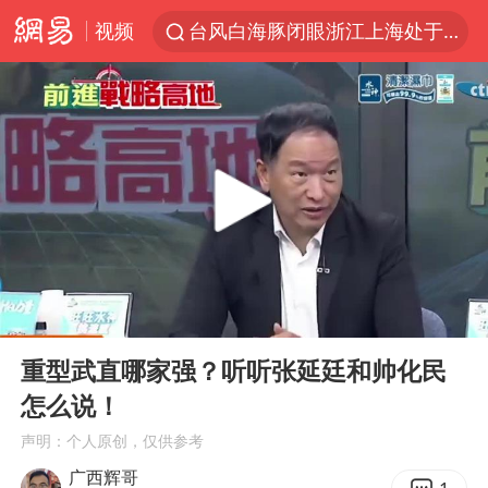
视频
台风白海豚闭眼浙江上海处于危险半圆
伊斯兰版北约来了吗
香港宏福苑火灾或由烟头引起
中国父女泰国骑摩托车坠崖1死1伤
网约车司机充电时猝死保险拒赔
周末打虎 宋致远被查
白海豚将正面袭击贯穿浙江
00:00
10:25
《三角洲行动》外挂开发者获刑4年
Play
Ent
full
浙江台州《告全体市民书》
重型武直哪家强？听听张延廷和帅化民
怎么说！
多个明星演唱会取消
声明：个人原创，仅供参考
上半年国内居民出游人次34.63亿
广西辉哥