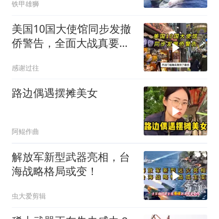
铁甲雄狮
美国10国大使馆同步发撤
侨警告，全面大战真要来
了？
感谢过往
路边偶遇摆摊美女
阿鲲作曲
解放军新型武器亮相，台
海战略格局或变！
虫大爱剪辑