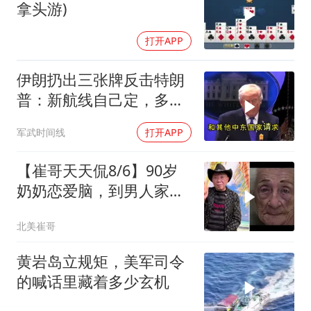
拿头游)
打开APP
伊朗扔出三张牌反击特朗
普：新航线自己定，多国
保证不参战，海峡不回战
军武时间线
打开APP
前状态
【崔哥天天侃8/6】90岁
奶奶恋爱脑，到男人家索
吻求爱
北美崔哥
黄岩岛立规矩，美军司令
的喊话里藏着多少玄机