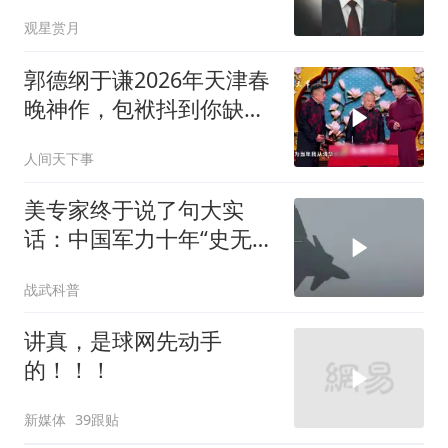
来复杂得多
观星赏月
郭德纲于谦2026年天津春
晚神作，包袱抖到你缺氧
笑到肚子疼！
人间天下事
美专家终于说了句大实
话：中国军力十年“史无前
例”狂飙，美国这次真坐不
战武科普
住了
讲真，是球网先动手
的！！！
新媒体
39跟贴