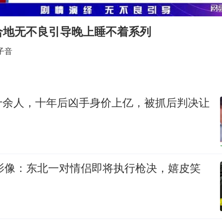
如何把百年大党建设得更加坚强有力
合地无不良引导晚上睡不着系列
银行午休1.5小时 留个窗口行不行
子音
余承东口误将24999元电脑报成2499
小伙靠AI减肥 45天瘦40斤进了ICU
李嫣近照曝光
十余人，十年后凶手身价上亿，被抓后判决让
嘲讽周星驰无儿女没朋友 李修贤道歉
总书记关心百姓身边这些民生大事
实影像：东北一对情侣即将执行枪决，嬉皮笑