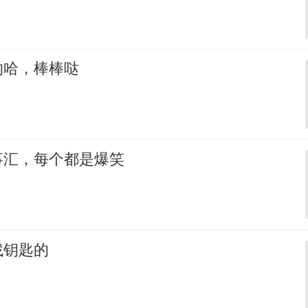
的哈，棒棒哒
事汇，每个都是爆笑
找钥匙的