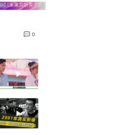
04:15
Enter
fullscreen
0