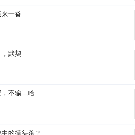
我来一沓
，，默契
家，不输二哈
说中的摸头杀？