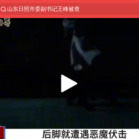
山东日照市委副书记王峰被查
探寻“技能+”促就业创业新路
41岁女子为鼓励女儿考上985研究生
美国退回1000亿美元关税
24小时不关空调 电费反而更低？
维持强台风级！白海豚直奔华东沿海
河南试行周五下午弹性离岗
李亚鹏向地铁吐血女孩捐99999元
要给全体职工“应休尽休”的底气
日本籍女网红在韩直播时自杀身亡
“天津之眼”摩天轮附近2人落水
儿科医生漏诊获刑：我认错但不能认罪