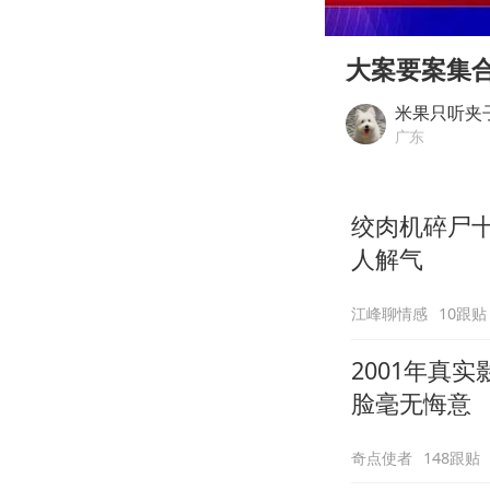
00:00
Play
大案要案集
米果只听夹
广东
绞肉机碎尸
人解气
江峰聊情感
10跟贴
2001年真
脸毫无悔意
奇点使者
148跟贴