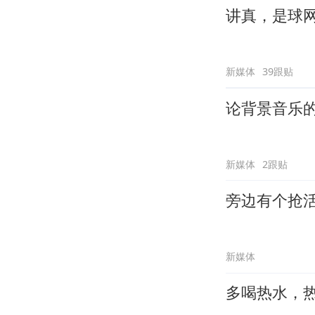
讲真，是球
新媒体
39跟贴
论背景音乐
新媒体
2跟贴
旁边有个抢
新媒体
多喝热水，