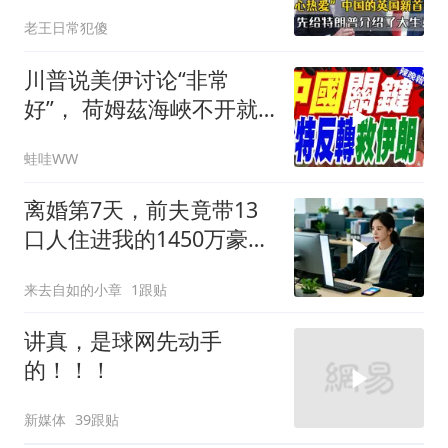
特朗普介绍大生意
老王日常犯傻
川普说美伊讨论“非常
好”， 荷姆茲海峽不开就
出重拳｜帅化民.孙大千.
蛙哇WW
谢寒冰｜辣晚报20260805
离婚第7天，前夫竟带13
口人住进我的1450万豪
宅，一开门全傻眼
来去自如的小章
1跟贴
讲真，是球网先动手
的！！！
新媒体
39跟贴