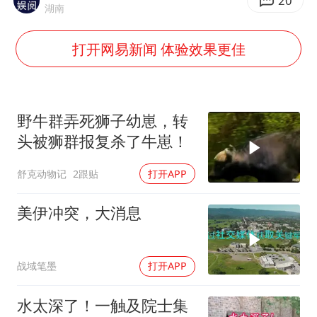
80后女柜员逆袭成4200亿银行副行长
20
湖南
女子利用漏洞0元薅走3000多件家电
打开网易新闻 体验效果更佳
宇树科技 打新
今年已有4位周星驰电影配角去世
房主任回应争议
野牛群弄死狮子幼崽，转
把党建设得更加坚强有力
头被狮群报复杀了牛崽！
41岁女子为鼓励女儿考上985研究生
舒克动物记
2跟贴
打开APP
奋进开新局 实干挑大梁
美伊冲突，大消息
战域笔墨
打开APP
水太深了！一触及院士集