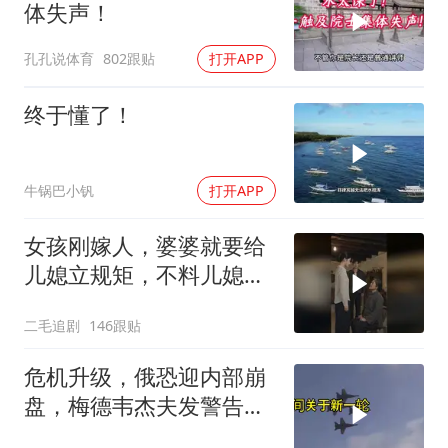
体失声！
孔孔说体育
802跟贴
打开APP
终于懂了！
牛锅巴小钒
打开APP
女孩刚嫁人，婆婆就要给
儿媳立规矩，不料儿媳不
是好惹的！
二毛追剧
146跟贴
危机升级，俄恐迎内部崩
盘，梅德韦杰夫发警告，
克宫钱袋子见底