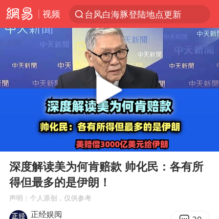
视频
台风白海豚登陆地点更新
以“新”破局 首发经济点亮城市消费活力
看守所辅警收受10万获刑1年
台风白海豚进入48小时警戒线
陈熠被张本美和连扳三局逆转
李亚鹏向地铁吐血女孩捐99999元
多地要求领导干部带头休假
00:00
05:49
感觉全东北都在等7号
Play
Ent
full
中方回应是否在太平洋海底开采稀土
深度解读美为何肯赔款 帅化民：各有所
得但最多的是伊朗！
27岁女子成组织卖淫集团主犯被通缉
声明：个人原创，仅供参考
法国将禁止“未经同意的电话营销”
正经娱阅