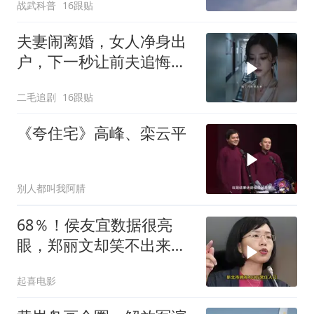
战武科普
16跟贴
夫妻闹离婚，女人净身出
户，下一秒让前夫追悔莫
及！
二毛追剧
16跟贴
《夸住宅》高峰、栾云平
别人都叫我阿腈
68％！侯友宜数据很亮
眼，郑丽文却笑不出来
了，卢秀燕高下立判
起喜电影