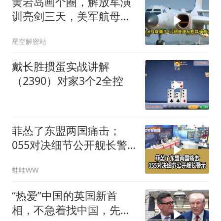
黄岩岛画个圈，解放军演
训亮剑三天，美军航母从
南海跑了
星空解密站
戴长胜掼蛋实战讲解
（2390）对家3个2全控
菲怂了东盟两国痛击；
055对决细节公开舰长警
示｜帅化民.孙大千.谢寒
蛙哇WW
冰｜辣晚报20260805
“热爱”中国的英国新首
相，不急着找中国，先给