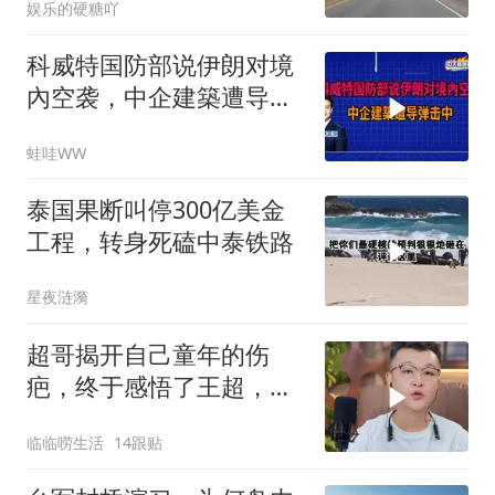
娱乐的硬糖吖
科威特国防部说伊朗对境
內空袭，中企建築遭导弹
击中｜介文汲.谢寒冰.张
蛙哇WW
延廷｜辣晚报20260806
泰国果断叫停300亿美金
工程，转身死磕中泰铁路
星夜涟漪
超哥揭开自己童年的伤
疤，终于感悟了王超，他
决定接妈妈回来养老
临临唠生活
14跟贴