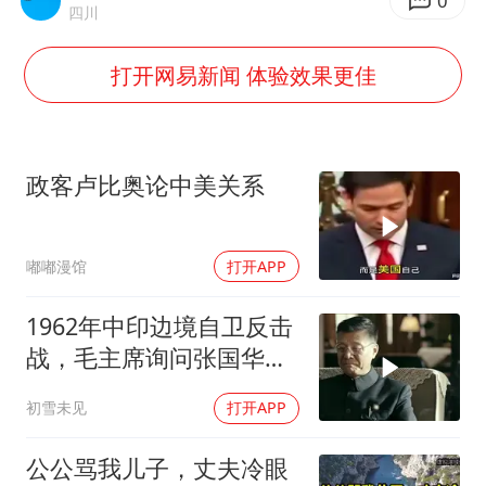
上门女婿出轨女邻居多年被判重婚罪
0
四川
韩军前线部队连曝丑闻
打开网易新闻 体验效果更佳
《龙餐馆》 冲奖
笔试第一被劝弃考涉事副校长被撤职
构建更高水平的全民健身公共服务体系
政客卢比奥论中美关系
奋力开创中国式现代化建设新局面
嘟嘟漫馆
打开APP
1962年中印边境自卫反击
战，毛主席询问张国华能
否获胜
初雪未见
打开APP
公公骂我儿子，丈夫冷眼