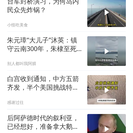
台军封桥演习，为何岛内
民众先炸锅？
小怪吃美食
朱元璋“大儿子”沐英：镇
守云南300年，朱棣至死
都想斩草除根
别人都叫我阿腈
白宫收到通知，中方五箭
齐发，半个美国挑战特朗
普，中期选举难了
感谢过往
后阿萨德时代的叙利亚，
已经想好，准备拿大鹅石