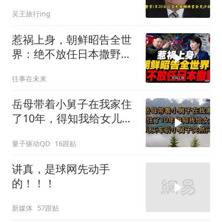
油叩响西方大门
吴王旅行ing
惹祸上身，朝鲜昭告全世
界：绝不放任日本撒野！
高市还能硬撑多久
往事在未来
岳母带着小舅子在我家住
了10年，得知我给女儿买
车后，小舅子突
量子驱动QD
16跟贴
讲真，是球网先动手
的！！！
新媒体
57跟贴