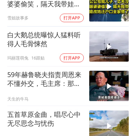
婆婆偷笑，隔天我带娃改
姓迁户口全家懵了！
雪姐故事多
打开APP
白大鹅总统曝惊人猛料听
得人毛骨悚然
玛丽莲萌兔
16跟贴
打开APP
59年赫鲁晓夫指责周恩来
不懂外交，毛主席：那我
也送你一顶帽子
天生的牛马
五首草原金曲，唱尽心中
无尽思念与忧伤