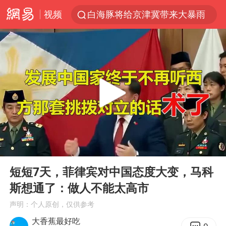
视频
白海豚将给京津冀带来大暴雨
刘嘉玲晒与周星驰合照
《披荆斩棘2026》阵容官宣
上海有出现龙卷潜势
国足U17与阿森纳决赛取消 并列冠军
香港高温刷新历史纪录
女子发现前夫婚内与第三者育子
00:00
10:33
王艺迪无缘横滨赛决赛
Play
Ent
full
2025年小学教师减少13.19万
短短7天，菲律宾对中国态度大变，马科
斯想通了：做人不能太高市
王艺迪2-4不敌张本美和止步4强
声明：个人原创，仅供参考
以军士兵把枪口对准中国记者
大香蕉最好吃