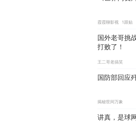
霞霞聊影视
1跟贴
国外老哥挑
打败了！
王二哥老搞笑
国防部回应歼
揭秘世间万象
讲真，是球