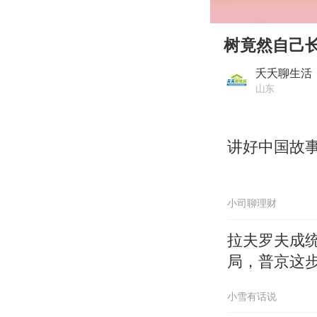
00:00
Play
树竟然自己
夭夭聊生活
山东
讲好中国故
小司聊理财
拉夫罗夫成
局，普京这
小雪有话说