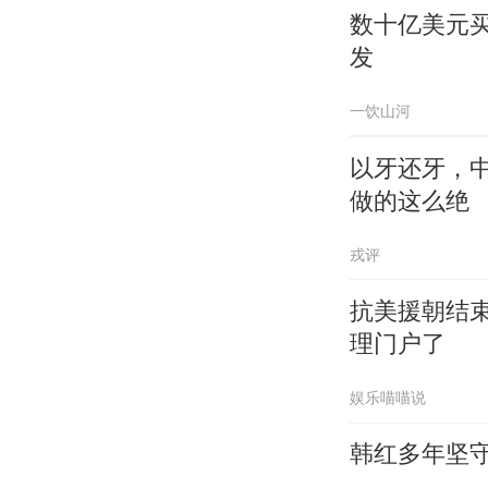
数十亿美元买
发
一饮山河
以牙还牙，
做的这么绝
戎评
抗美援朝结
理门户了
娱乐喵喵说
韩红多年坚