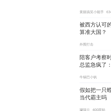
黄丽搞笑小能手
6
被西方认可
算准大国？
外围打击
陪客户考察
总监急疯了：
牛锅巴小钒
假如把一只螳
当代霸主吗
璩瑞云
400跟贴