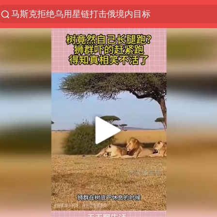
马斯克拒绝乌用星链打击俄境内目标
解锁各地夏日限定体验
男童模仿奥特曼从高处跳下致骨折
富婆带资进组给自己硬加60多场吻戏
黄金创今年来最大单周涨幅
名创优品一次性内裤 颜面尽失
“六爷”挂一颗出场
金饰克价一夜涨回1300元
视频丨中国东方电气集团原党组副书记、董事宋致远
白海豚将正面袭击贯穿浙江
梁家辉：到内地拍戏不是北上是回归