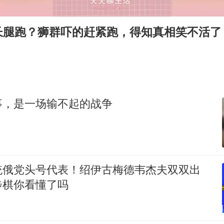
酒店回应车内过夜被收150元
牛津大学一纸声明甩不了锅
长腿跑？狮群吓的赶紧跑，得知真相笑不活了
西湖突现狂风暴雨 游客瞬间被浇透
网传《披荆斩棘2026》名单
女主硬加吻戏短剧已下架
包文婧：二胎很难一碗水端平
事，是一场输不起的战争
香港宏福苑火灾或由烟头引起
人民的健康、体质、幸福一脉相承
统俄党头号代表！绍伊古梅德韦杰夫双双出
步棋你看懂了吗