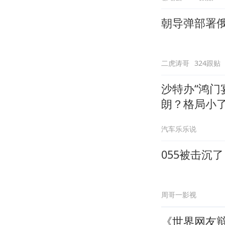
朝导弹部署
二虎涛哥
324跟贴
沙特办“鸿门
朗？格局小
汽车乐乐说
055被击沉
周哥一影视
《世界网友辩