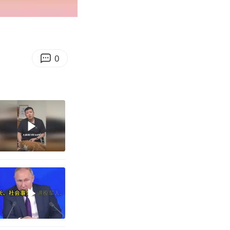
00:13
Enter
fullscreen
0