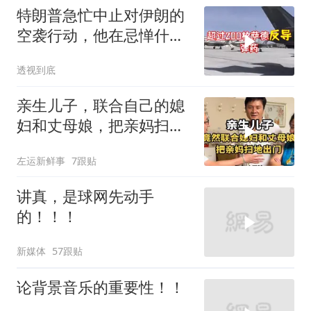
特朗普急忙中止对伊朗的
空袭行动，他在忌惮什
么，谁出手拦阻
透视到底
亲生儿子，联合自己的媳
妇和丈母娘，把亲妈扫地
出门！
左运新鲜事
7跟贴
讲真，是球网先动手
的！！！
新媒体
57跟贴
论背景音乐的重要性！！