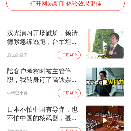
打开网易新闻 体验效果更佳
白海豚5次眼壁置换
上海大部迎大暴雨
以军士兵把枪口对准中国记者
汉光演习开场尴尬，赖清
白海豚在海上打了个结
德紧急练逃跑，台军坦克
掉零件
方桃子代言广告视频已下架
后世的君子
打开APP
外国游客的“中国游三件套”火了
陪客户考察时被主管停
构建更高水平的全民健身公共服务体系
职，我转身订了高铁票。
2小时后总监急疯了：12
牛锅巴小钒
打开APP
亿合同没你根本签不了
日本不怕中国有导弹，也
不怕中国的核武器，甚至
不怕中国的稀土制裁