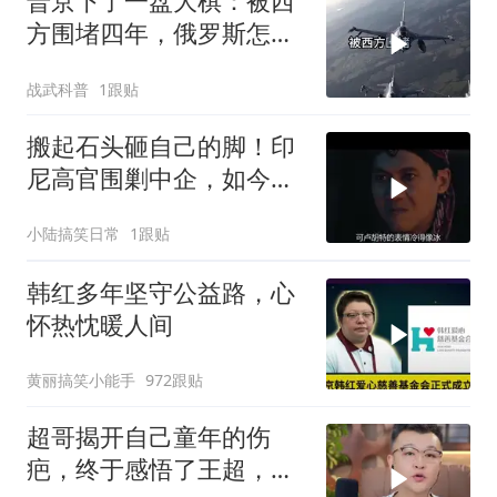
普京下了一盘大棋：被西
方围堵四年，俄罗斯怎么
反倒打出了国运翻盘？
战武科普
1跟贴
搬起石头砸自己的脚！印
尼高官围剿中企，如今烂
摊子没人收
小陆搞笑日常
1跟贴
韩红多年坚守公益路，心
怀热忱暖人间
黄丽搞笑小能手
972跟贴
超哥揭开自己童年的伤
疤，终于感悟了王超，他