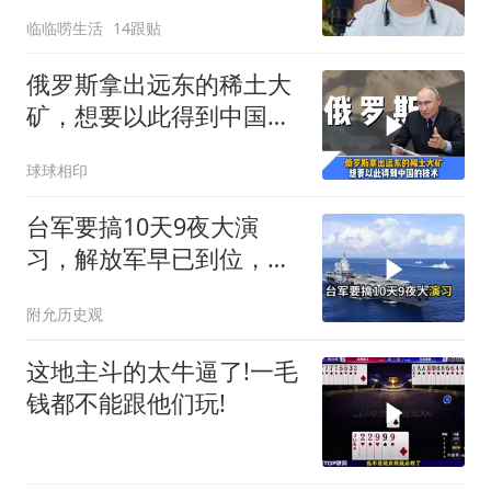
决定接妈妈回来养老
临临唠生活
14跟贴
俄罗斯拿出远东的稀土大
矿，想要以此得到中国独
门的精炼技术
球球相印
台军要搞10天9夜大演
习，解放军早已到位，美
国那套“保台”承诺早就变
附允历史观
味了
这地主斗的太牛逼了!一毛
钱都不能跟他们玩!