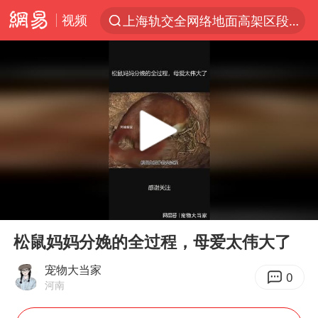
上海轨交全网络地面高架区段限速运行
视频
跨界融合拉长夏日经济消费链条
拜登前列腺癌恶化
白海豚逼近浙闽沿海
伯克希尔净买入约200亿美元股票
四川宜宾5.5级地震后余震为何不断
武契奇会见泽连斯基有何意图
浙江海域将现5到8米巨浪到狂浪
00:00
01:09
Play
Ent
2026年7月份居民消费价格同比上涨0.5%
full
松鼠妈妈分娩的全过程，母爱太伟大了
“伊斯兰版北约”出现
宠物大当家
0
上海中心城区暴雨预警由橙变红
河南
台铃电动车仅骑一年就断电趴窝