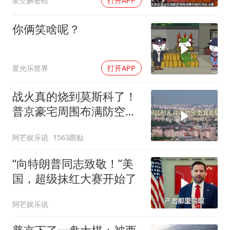
星空解密站
打开APP
你俩笑啥呢？
星光乐世界
打开APP
战火真的烧到莫斯科了！
普京豪宅周围布满防空
塔，大战一触即发2
阿芒娱乐说
1563跟贴
“向特朗普同志致敬！”美
国，超级抹红大赛开始了
阿芒娱乐说