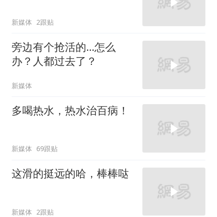
新媒体
2跟贴
旁边有个抢活的…怎么
办？人都过去了？
新媒体
多喝热水，热水治百病！
新媒体
69跟贴
这滑的挺远的哈，棒棒哒
新媒体
2跟贴