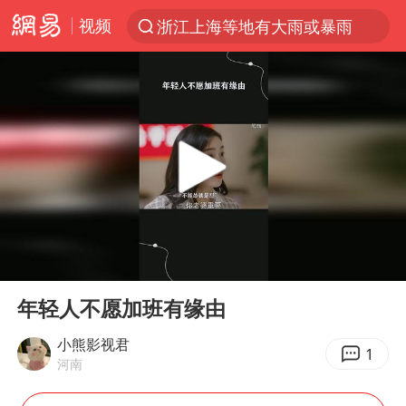
浙江上海等地有大雨或暴雨
视频
光影经济撬动暑期消费新蓝海
西湖突现狂风暴雨 游客瞬间被浇透
隔20米开高仿奶茶店被判赔35万元
“不怕六爷挂得多 就怕六爷挂一颗”
新疆景区自驾服务费改为按车收费
多家A股公司收到美国关税退款
00:00
00:54
直击东北超：哈尔滨vs通辽
Play
Ent
视频丨中国东方电气集团原党组副书记、董事宋致远被查
full
年轻人不愿加班有缘由
香港宏福苑火灾或由烟头引起
小熊影视君
1
河南
白海豚将正面袭击贯穿浙江
酒店回应车内过夜被收150元