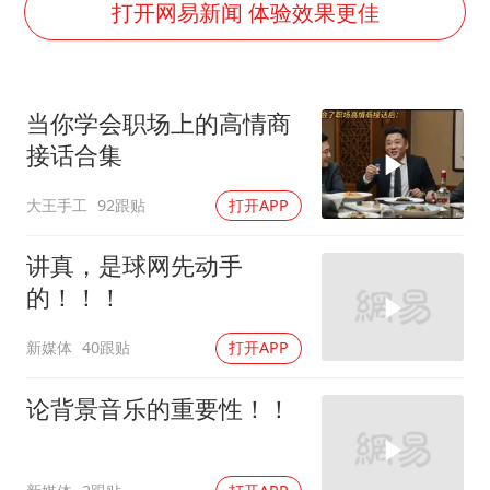
打开网易新闻 体验效果更佳
36岁男演员成景区NPC后人气爆棚
几元成本的AI广告导致千万市值蒸发
当你学会职场上的高情商
浙江台州《告全体市民书》
接话合集
郑丽文：台湾从来没有“独立”过
梁家辉百花奖演讲落泪
大王手工
92跟贴
打开APP
香港正式允许“拒绝抢救”
讲真，是球网先动手
人民的健康、体质、幸福一脉相承
的！！！
新媒体
40跟贴
打开APP
论背景音乐的重要性！！